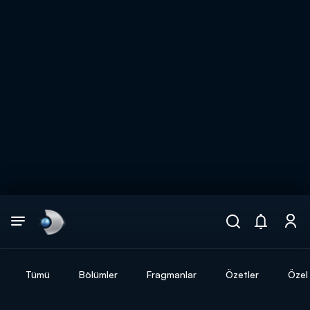
Arama
muhteşem ikili
ARAMA SONUÇLARI
Tümü
Bölümler
Fragmanlar
Özetler
Özel 
DİĞER SONUÇLAR