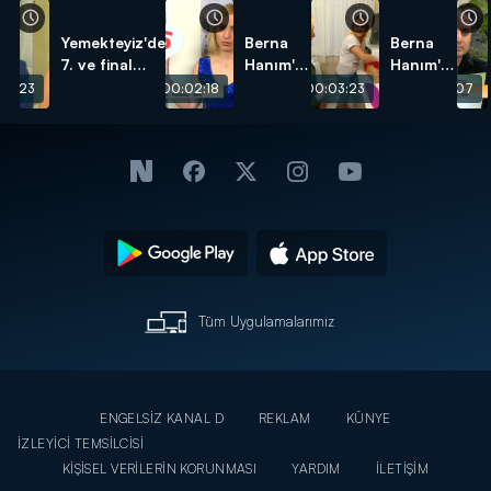
Yemekteyiz'de
Berna
Berna
7. ve final
Hanım'ın
Hanım'ın
haftasını
gün
Sürpriz
02:23
00:02:18
00:03:23
00:02:07
Berna Bağaç
sonunda
Kutusu:
ve Senan
aldığı
Basit
Ansen 1.
puan!
Künefe
bitirdiler!
Tüm Uygulamalarımız
ENGELSİZ KANAL D
REKLAM
KÜNYE
İZLEYİCİ TEMSİLCİSİ
KİŞİSEL VERİLERİN KORUNMASI
YARDIM
İLETİŞİM