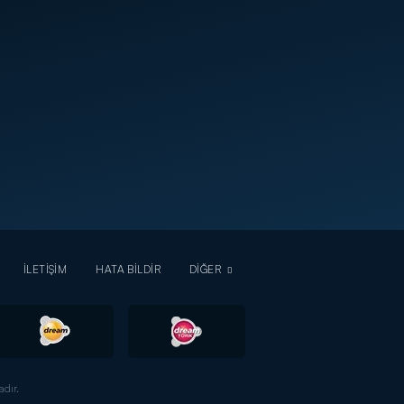
İLETİŞİM
HATA BİLDİR
DİĞER
dır.