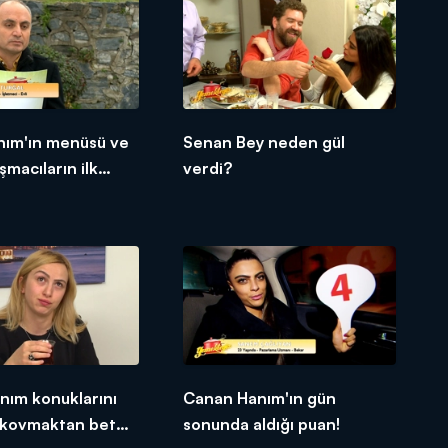
nım'ın menüsü ve
Senan Bey neden gül
şmacıların ilk
verdi?
nım konuklarını
Canan Hanım'ın gün
kovmaktan beter
sonunda aldığı puan!