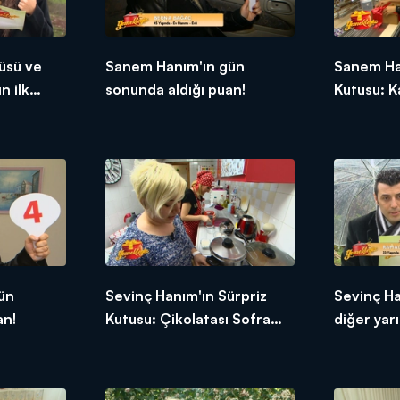
üsü ve
Sanem Hanım'ın gün
Sanem Ha
n ilk
sonunda aldığı puan!
Kutusu: K
ün
Sevinç Hanım'ın Sürpriz
Sevinç H
an!
Kutusu: Çikolatası Sofra
diğer yarı
Kremi
tepkileri!