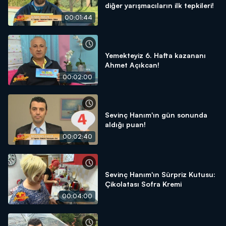
diğer yarışmacıların ilk tepkileri!
00:01:44
Yemekteyiz 6. Hafta kazananı
Ahmet Açıkcan!
00:02:00
Sevinç Hanım'ın gün sonunda
aldığı puan!
00:02:40
Sevinç Hanım'ın Sürpriz Kutusu:
Çikolatası Sofra Kremi
00:04:00