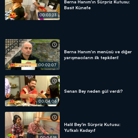
Berna Hanım'ın Sürpriz Kutusu:
Basit Künefe
00:03:23
Berna Hanım'ın menüsü ve diğer
yarışmacıların ilk tepkileri!
00:02:07
Senan Bey neden gül verdi?
00:04:06
Halil Bey'in Sürpriz Kutusu:
Yufkalı Kadayıf
00:04:19