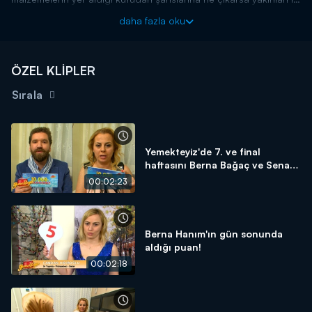
birlikte haftanın en güzel tatlısını yapmak için ter
daha fazla oku
dökecekler. Ramadan Bey'in sürpriz kutusunda "Cevizli Prenses
Tatlısı" vardı!
ÖZEL KLİPLER
Sırala
Yemekteyiz'de 7. ve final
haftasını Berna Bağaç ve Senan
Ansen 1. bitirdiler!
00:02:23
Berna Hanım'ın gün sonunda
aldığı puan!
00:02:18