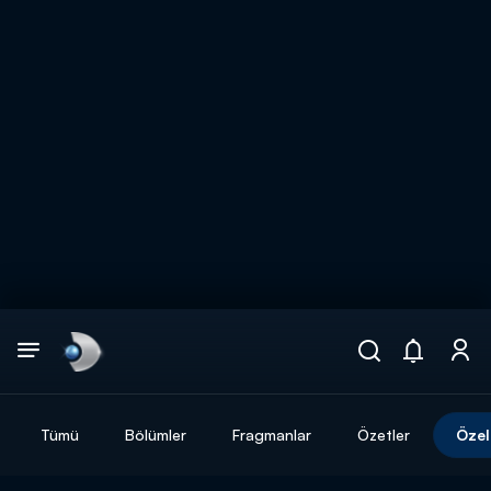
Arama
muhteşem ikili
ARAMA SONUÇLARI
Tümü
Bölümler
Fragmanlar
Özetler
Özel
DİĞER SONUÇLAR