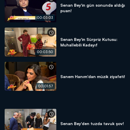
Senan Bey'in gün sonunda aldığı
puan!
00:03:03
Senan Bey'in Sürpriz Kutusu:
Muhallebili Kadayıf
00:03:50
Sanem Hanım'dan müzik ziyafeti!
00:01:57
Senan Bey'den tuzda tavuk şov!