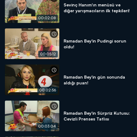
Sevinç Hanım'ın menüsü ve
diğer yarışmacıların ilk tepkileri!
00:02:08
Ramadan Bey'in Pudingi sorun
oldu!
00:05:12
Ramadan Bey'in gün sonunda
aldığı puan!
00:02:56
Ramadan Bey'in Sürpriz Kutusu:
Cevizli Prenses Tatlısı
00:03:04