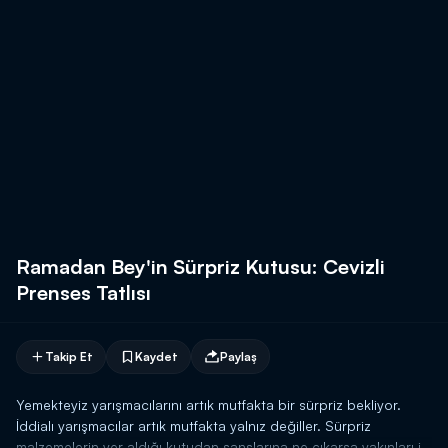
Ramadan Bey'in Sürpriz Kutusu: Cevizli
Prenses Tatlısı
Takip Et
Kaydet
Paylaş
Yemekteyiz yarışmacılarını artık mutfakta bir sürpriz bekliyor.
İddialı yarışmacılar artık mutfakta yalnız değiller. Sürpriz
malzemelerin yer aldığı kutudan şanslarına ne çıkarsa yakınları ile