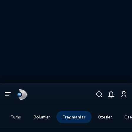
Arama
muhteşem ikili
ARAMA SONUÇLARI
Tümü
Bölümler
Fragmanlar
Özetler
Özel
DİĞER SONUÇLAR