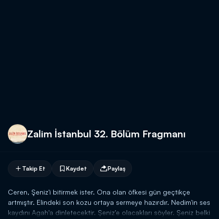
Zalim İstanbul 32. Bölüm Fragmanı
Takip Et
Kaydet
Paylaş
Ceren, Şeniz'i bitirmek ister. Ona olan öfkesi gün geçtikçe
artmıştır. Elindeki son kozu ortaya sermeye hazırdır. Nedim'in ses
kaydını Agah'a dinletecektir. Şeniz'e olacakları söyler. Şeniz belki