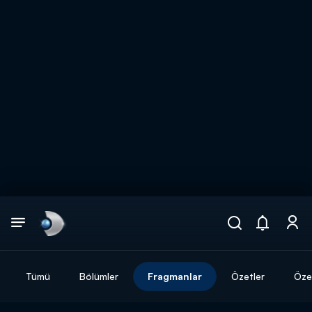
Arama
muhteşem ikili
ARAMA SONUÇLARI
Tümü
Bölümler
Fragmanlar
Özetler
Özel
DİĞER SONUÇLAR