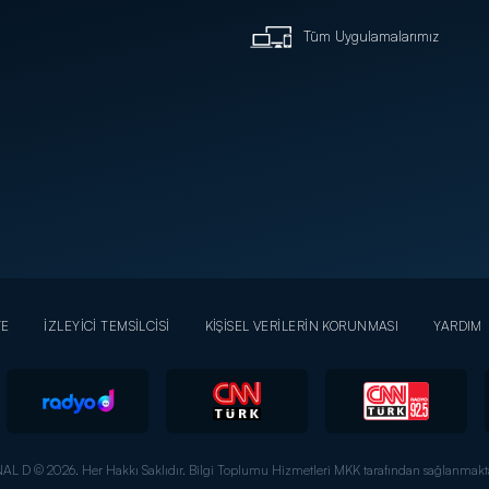
Tüm Uygulamalarımız
YE
İZLEYİCİ TEMSİLCİSİ
KİŞİSEL VERİLERİN KORUNMASI
YARDIM
AL D © 2026. Her Hakkı Saklıdır.
Bilgi Toplumu Hizmetleri MKK tarafından sağlanmakta