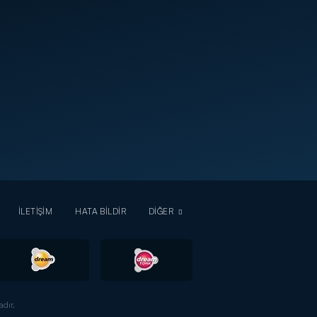
İLETİŞİM
HATA BİLDİR
DİĞER
dır.