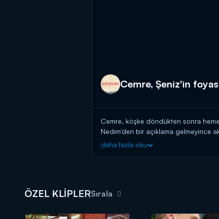
Cemre, Şeniz'in foyası
Cemre, köşke döndükten sonra hemen N
Nedim'den bir açıklama gelmeyince akl
yanında Nedim ile birlikte odaya giri
daha fazla oku
ÖZEL KLİPLER
Sırala