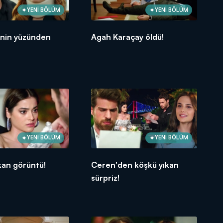
YENİ BÖLÜM
YENİ BÖLÜM
nin yüzünden
Agah Karaçay öldü!
YENİ BÖLÜM
YENİ BÖLÜM
ıkan görüntü!
Ceren'den köşkü yıkan
sürpriz!