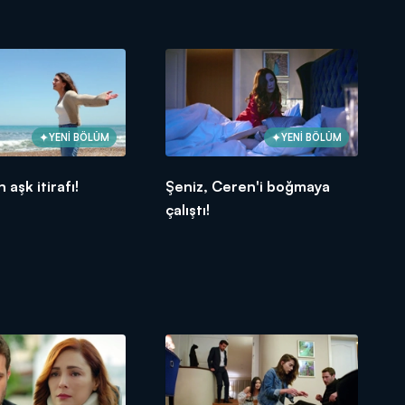
YENİ BÖLÜM
YENİ BÖLÜM
aşk itirafı!
Şeniz, Ceren'i boğmaya
çalıştı!