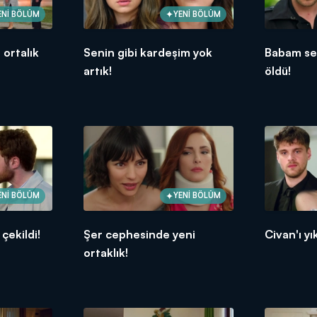
ENİ BÖLÜM
YENİ BÖLÜM
ortalık
Senin gibi kardeşim yok
Babam se
artık!
öldü!
ENİ BÖLÜM
YENİ BÖLÜM
 çekildi!
Şer cephesinde yeni
Civan'ı y
ortaklık!