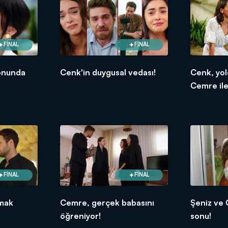
FİNAL
FİNAL
onunda
Cenk'in duygusal vedası!
Cenk, yol
Cemre ile
FİNAL
FİNAL
lmak
Cemre, gerçek babasını
Şeniz ve 
öğreniyor!
sonu!