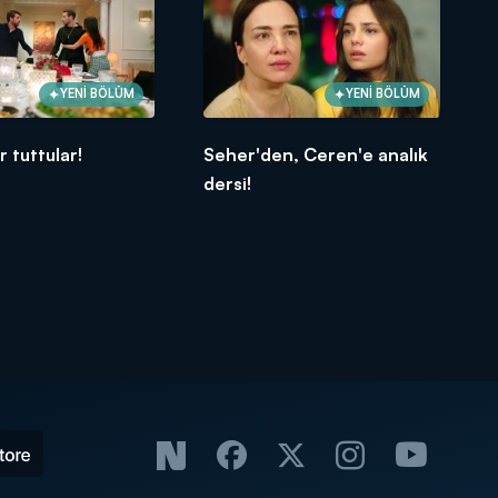
YENİ BÖLÜM
YENİ BÖLÜM
r tuttular!
Seher'den, Ceren'e analık
dersi!