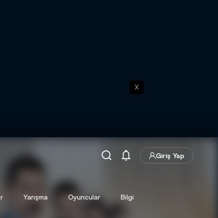
X
Giriş Yap
r
Yarışma
Oyuncular
Bilgi