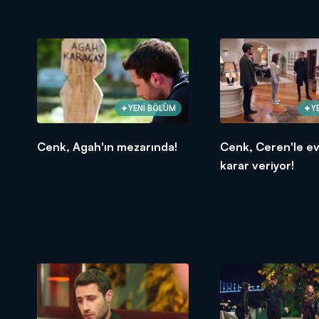
YENİ BÖLÜM
Y
Cenk, Agah'ın mezarında!
Cenk, Ceren'le e
karar veriyor!