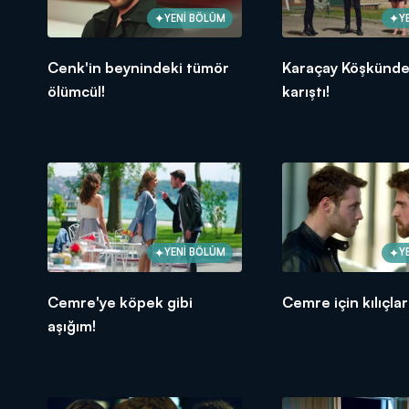
YENİ BÖLÜM
Y
Cenk'in beynindeki tümör
Karaçay Köşkünde 
ölümcül!
karıştı!
YENİ BÖLÜM
Y
Cemre'ye köpek gibi
Cemre için kılıçlar
aşığım!