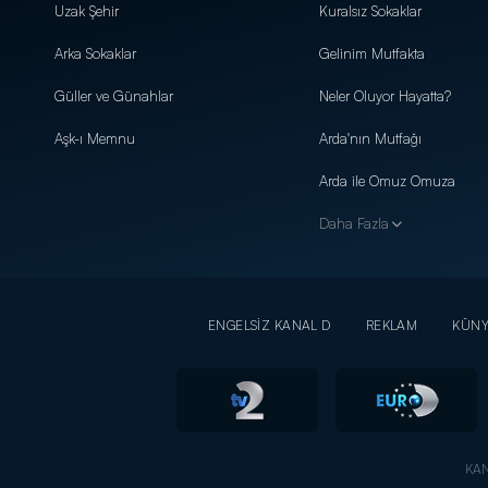
Uzak Şehir
Kuralsız Sokaklar
Arka Sokaklar
Gelinim Mutfakta
Güller ve Günahlar
Neler Oluyor Hayatta?
Aşk-ı Memnu
Arda'nın Mutfağı
Arda ile Omuz Omuza
Daha Fazla
ENGELSİZ KANAL D
REKLAM
KÜN
KAN