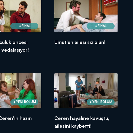
FİNAL
FİNAL
culuk öncesi
Umut'un ailesi siz olun!
 vedalaşıyor!
YENİ BÖLÜM
YENİ BÖLÜM
Ceren'in hazin
Ceren hayaline kavuştu,
ailesini kaybetti!