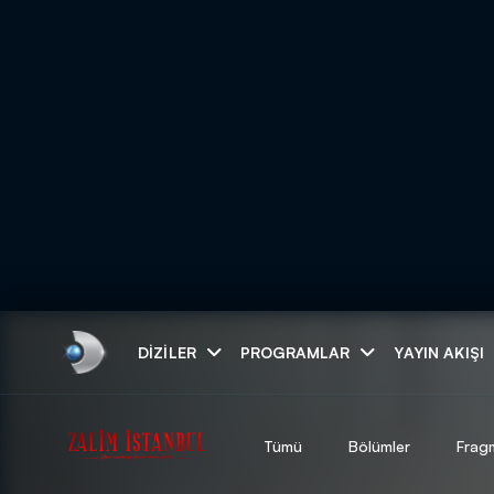
Arama
DIZILER
PROGRAMLAR
YAYIN AKIŞI
ARAMA SONUÇLAR
Tümü
Bölümler
Frag