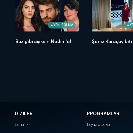
YENİ BÖLÜM
Y
Buz gibi aşıksın Nedim'e!
Şeniz Karaçay bit
DİZİLER
PROGRAMLAR
Daha 17
Beyaz'la Joker