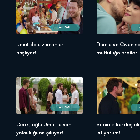
FİNAL
Umut dolu zamanlar
Damla ve Civan s
başlıyor!
mutluluğa erdiler!
FİNAL
Cenk, oğlu Umut'la son
Seninle kardeş o
yolculuğuna çıkıyor!
istiyorum!