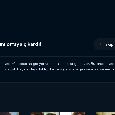
nı ortaya çıkardı!
Takip 
edim'in odasına gidiyor ve onunla hasret gideriyor. Bu sırada Nedim'
ına Agah Beyin odaya taktığı kamera geliyor. Agah ve ailesi yemek oda
yor. Agah'a videoyu göstererek Şeniz'den hesap soruyor...