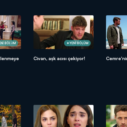
ENİ BÖLÜM
YENİ BÖLÜM
vlenmeye
Civan, aşk acısı çekiyor!
Cemre'nin 