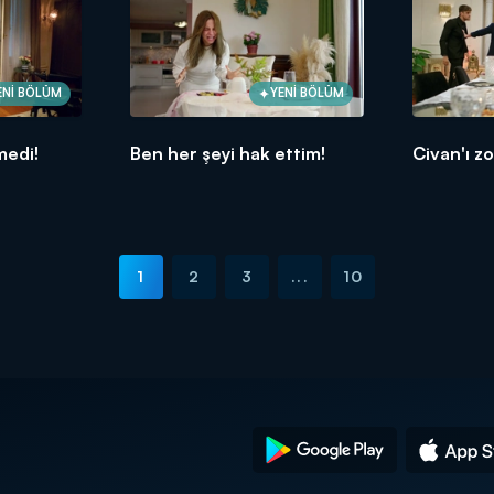
ENİ BÖLÜM
YENİ BÖLÜM
medi!
Ben her şeyi hak ettim!
Civan'ı zo
1
2
3
...
10