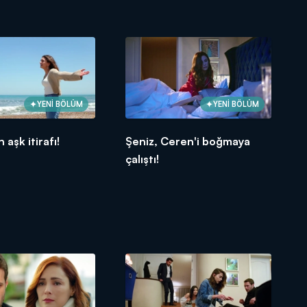
YENİ BÖLÜM
YENİ BÖLÜM
aşk itirafı!
Şeniz, Ceren'i boğmaya
çalıştı!