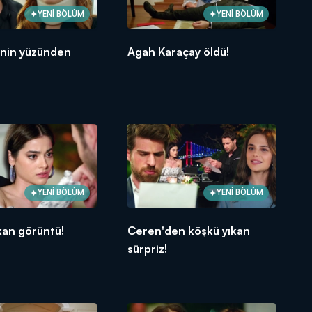
YENİ BÖLÜM
YENİ BÖLÜM
nin yüzünden
Agah Karaçay öldü!
YENİ BÖLÜM
YENİ BÖLÜM
ıkan görüntü!
Ceren'den köşkü yıkan
sürpriz!