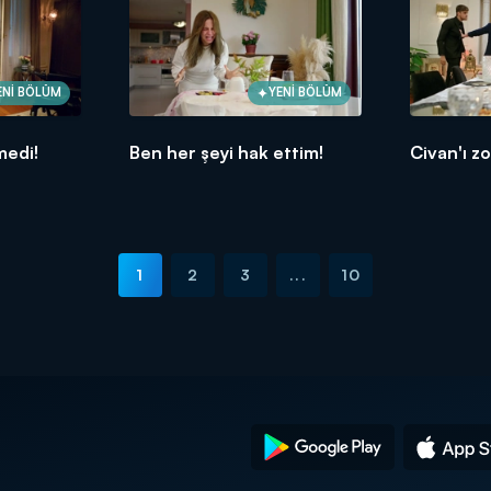
ENİ BÖLÜM
YENİ BÖLÜM
medi!
Ben her şeyi hak ettim!
Civan'ı zo
1
2
3
...
10