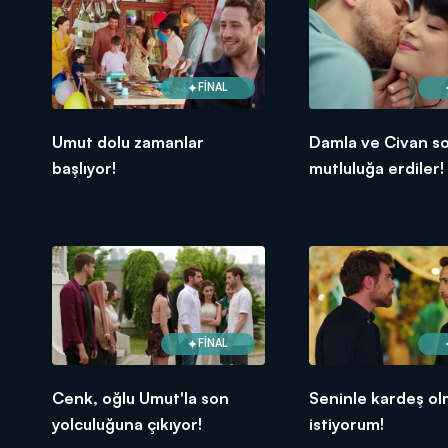
FİNAL
Umut dolu zamanlar
Damla ve Civan s
başlıyor!
mutluluğa erdiler!
FİNAL
Cenk, oğlu Umut'la son
Seninle kardeş o
yolculuğuna çıkıyor!
istiyorum!