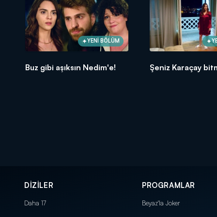
YENİ BÖLÜM
Y
Buz gibi aşıksın Nedim'e!
Şeniz Karaçay bit
DİZİLER
PROGRAMLAR
Daha 17
Beyaz'la Joker