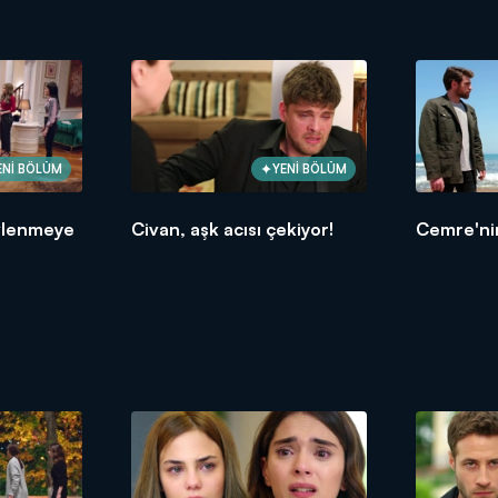
ENİ BÖLÜM
YENİ BÖLÜM
vlenmeye
Civan, aşk acısı çekiyor!
Cemre'nin 