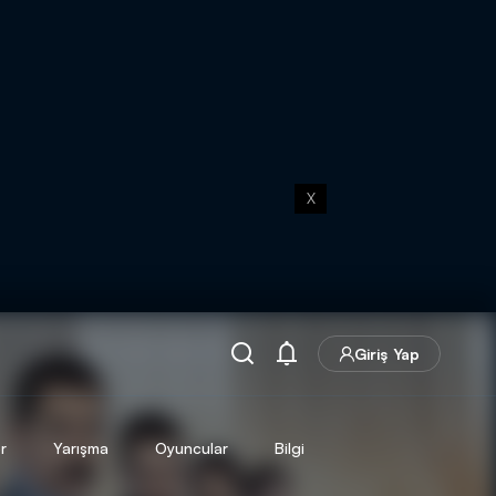
X
Giriş Yap
r
Yarışma
Oyuncular
Bilgi