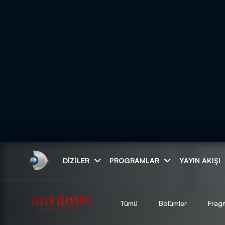
Arama
DIZILER
PROGRAMLAR
YAYIN AKIŞI
ARAMA SONUÇLAR
Tümü
Bölümler
Frag