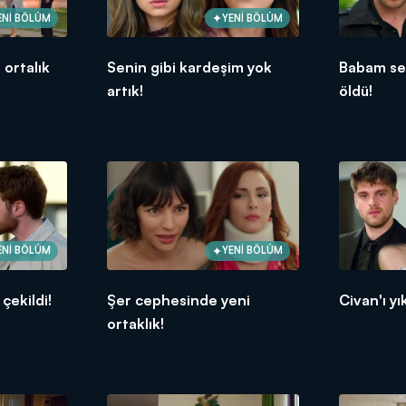
ENİ BÖLÜM
YENİ BÖLÜM
ortalık
Senin gibi kardeşim yok
Babam se
artık!
öldü!
ENİ BÖLÜM
YENİ BÖLÜM
 çekildi!
Şer cephesinde yeni
Civan'ı y
ortaklık!