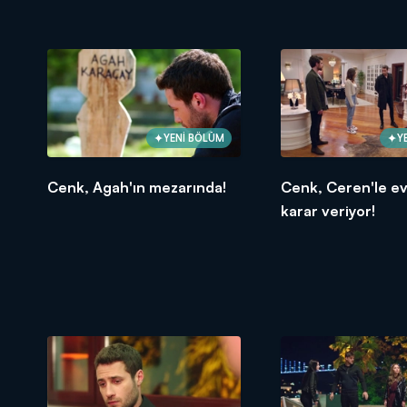
YENİ BÖLÜM
Y
Cenk, Agah'ın mezarında!
Cenk, Ceren'le e
karar veriyor!