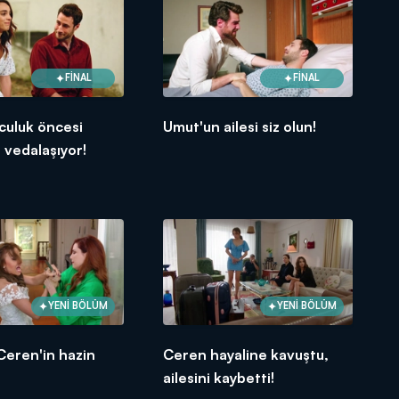
FİNAL
FİNAL
culuk öncesi
Umut'un ailesi siz olun!
 vedalaşıyor!
YENİ BÖLÜM
YENİ BÖLÜM
Ceren'in hazin
Ceren hayaline kavuştu,
ailesini kaybetti!