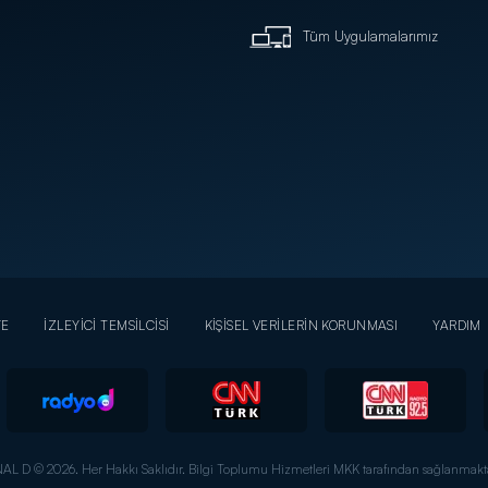
Tüm Uygulamalarımız
YE
İZLEYİCİ TEMSİLCİSİ
KİŞİSEL VERİLERİN KORUNMASI
YARDIM
AL D © 2026. Her Hakkı Saklıdır.
Bilgi Toplumu Hizmetleri MKK tarafından sağlanmakta