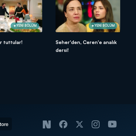
YENİ BÖLÜM
YENİ BÖLÜM
r tuttular!
Seher'den, Ceren'e analık
dersi!