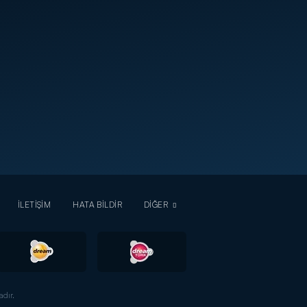
İLETİŞİM
HATA BİLDİR
DİĞER
dır.