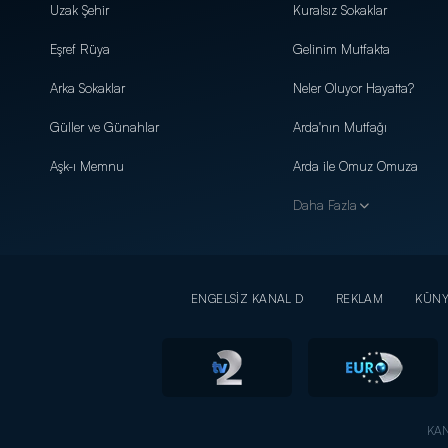
Uzak Şehir
Kuralsız Sokaklar
Eşref Rüya
Gelinim Mutfakta
Arka Sokaklar
Neler Oluyor Hayatta?
Güller ve Günahlar
Arda'nın Mutfağı
Aşk-ı Memnu
Arda ile Omuz Omuza
Daha Fazla
ENGELSİZ KANAL D
REKLAM
KÜN
KAN