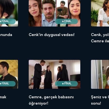
FİNAL
FİNAL
onunda
Cenk'in duygusal vedası!
Cenk, yol
Cemre ile
FİNAL
FİNAL
lmak
Cemre, gerçek babasını
Şeniz ve 
öğreniyor!
sonu!