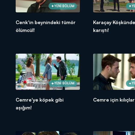
YENİ BÖLÜM
Y
Cenk'in beynindeki tümör
Karaçay Köşkünde 
ölümcül!
karıştı!
YENİ BÖLÜM
Y
Cemre'ye köpek gibi
Cemre için kılıçlar
aşığım!