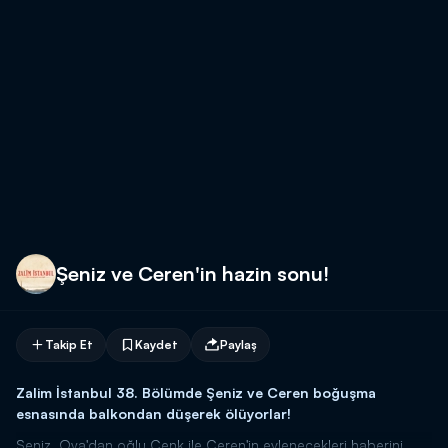
Şeniz ve Ceren'in hazin sonu!
Takip Et
Kaydet
Paylaş
Zalim İstanbul 38. Bölümde Şeniz ve Ceren boğu
şma
esnasında balkondan düşerek ölüyorlar!
Şeniz, Oya'dan oğlu Cenk ile Ceren'in evlenecekleri haberini