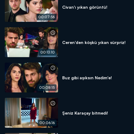
Civan'ı yıkan görüntü!
00:07:56
Ceren'den köşkü yıkan sürpriz!
00:13:10
Buz gibi aşıksın Nedim'e!
00:08:15
Şeniz Karaçay bitmedi!
00:06:16