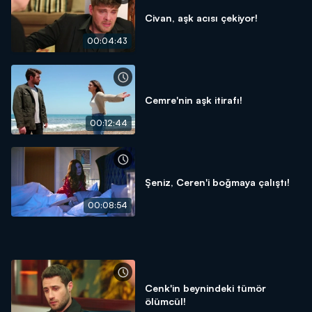
Civan, aşk acısı çekiyor!
00:04:43
Cemre'nin aşk itirafı!
00:12:44
Şeniz, Ceren'i boğmaya çalıştı!
00:08:54
Cenk'in beynindeki tümör
ölümcül!