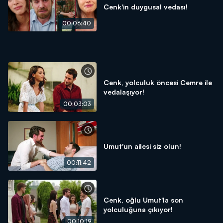
Cenk'in duygusal vedası!
00:06:40
Cenk, yolculuk öncesi Cemre ile
vedalaşıyor!
00:03:03
Umut'un ailesi siz olun!
00:11:42
Cenk, oğlu Umut'la son
yolculuğuna çıkıyor!
00:10:19