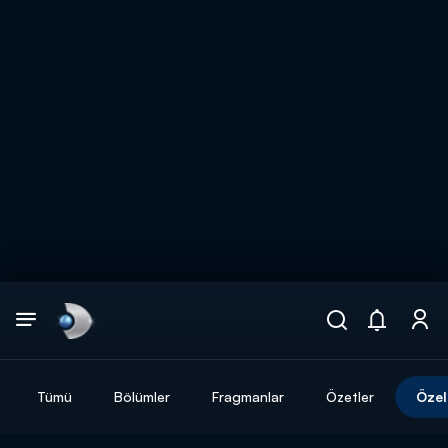
Arama
muhteşem ikili
ARAMA SONUÇLARI
Tümü
Bölümler
Fragmanlar
Özetler
Özel
DİĞER SONUÇLAR