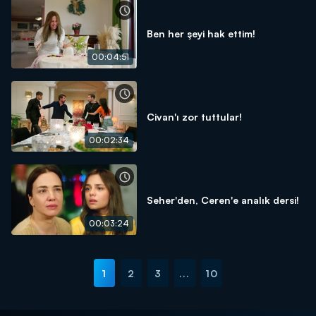
Ben her şeyi hak ettim!
00:04:51
Civan'ı zor tuttular!
00:02:34
Seher'den, Ceren'e analık dersi!
00:03:24
1
2
3
...
10