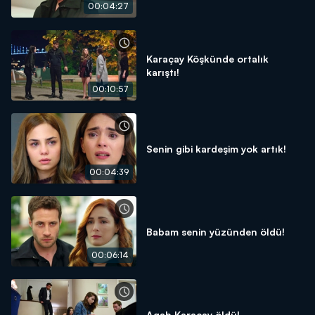
00:04:27
Karaçay Köşkünde ortalık
karıştı!
00:10:57
Senin gibi kardeşim yok artık!
00:04:39
Babam senin yüzünden öldü!
00:06:14
Agah Karaçay öldü!