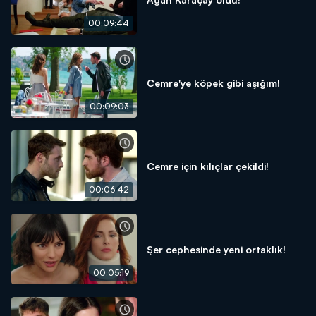
00:09:44
Cemre'ye köpek gibi aşığım!
00:09:03
Cemre için kılıçlar çekildi!
00:06:42
Şer cephesinde yeni ortaklık!
00:05:19