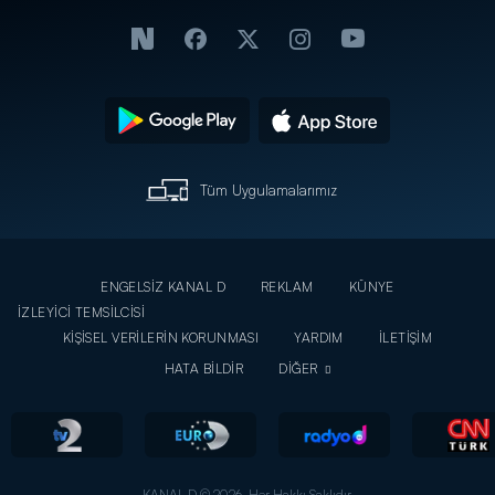
Tüm Uygulamalarımız
ENGELSİZ KANAL D
REKLAM
KÜNYE
İZLEYİCİ TEMSİLCİSİ
KİŞİSEL VERİLERİN KORUNMASI
YARDIM
İLETİŞİM
HATA BİLDİR
DİĞER
KANAL D © 2026. Her Hakkı Saklıdır.