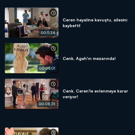
Ceren hayaline kavuştu, ailesini
kaybetti!
00:11:34
Cenk, Agah'ın mezarında!
00:06:01
Cenk, Ceren'le evlenmeye karar
veriyor!
00:08:35