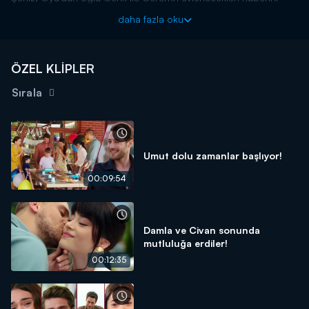
alıyor. Gözleri dönen Şeniz kararını veriyor. Odasına girip caka
daha fazla oku
satan Ceren'in görünce kararı daha da netleşiyor. Elindeki
bıçakla üzerine yürüyor. Ceren son anda bıçaktan kurtulsa da
boğuştuğu Şeniz ile birlikte balkondan düşerek ölüyorlar.
ÖZEL KLİPLER
Sırala
Umut dolu zamanlar başlıyor!
00:09:54
Damla ve Civan sonunda
mutluluğa erdiler!
00:12:35