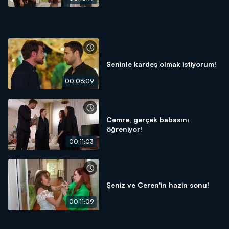
Seninle kardeş olmak istiyorum!
00:06:09
Cemre, gerçek babasını
öğreniyor!
00:11:03
Şeniz ve Ceren'in hazin sonu!
00:11:09