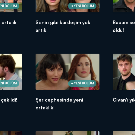
ENİ BÖLÜM
YENİ BÖLÜM
ortalık
Senin gibi kardeşim yok
Babam se
artık!
öldü!
ENİ BÖLÜM
YENİ BÖLÜM
 çekildi!
Şer cephesinde yeni
Civan'ı y
ortaklık!