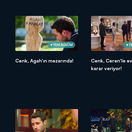
YENİ BÖLÜM
Y
Cenk, Agah'ın mezarında!
Cenk, Ceren'le e
karar veriyor!