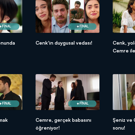
FİNAL
FİNAL
onunda
Cenk'in duygusal vedası!
Cenk, yol
Cemre ile
FİNAL
FİNAL
lmak
Cemre, gerçek babasını
Şeniz ve 
öğreniyor!
sonu!