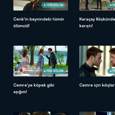
YENİ BÖLÜM
Y
Cenk'in beynindeki tümör
Karaçay Köşkünde 
ölümcül!
karıştı!
YENİ BÖLÜM
Y
Cemre'ye köpek gibi
Cemre için kılıçlar
aşığım!