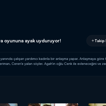
ra oyununa ayak uyduruyor!
Takip 
n yanında çalışan yardımcı kadınla bir anlaşma yapar. Anlaşmaya göre 
riman, Ceren'e yalan söyler. Agah'ın oğlu Cenk ile evleneceğini ve z
şvurur. Evi taşlattırır, ablasının Türkü söylemesini farklı bir forma s
man'ın kötü emellerini gerçekleştirir. Evsiz kalan Seher ve ailesi mecb