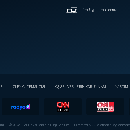
Tüm Uygulamalarımız
YE
İZLEYİCİ TEMSİLCİSİ
KİŞİSEL VERİLERİN KORUNMASI
YARDIM
AL D © 2026. Her Hakkı Saklıdır.
Bilgi Toplumu Hizmetleri MKK tarafından sağlanmakta