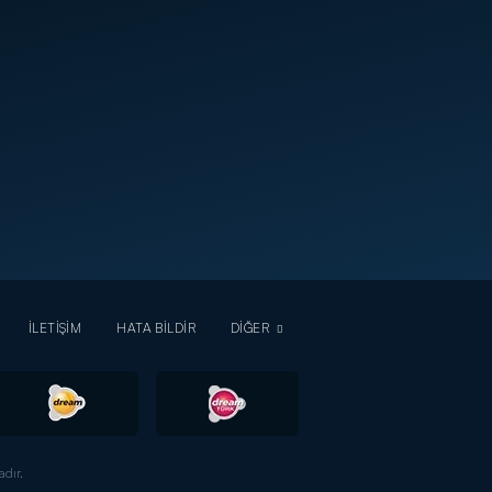
İLETİŞİM
HATA BİLDİR
DİĞER
dır.