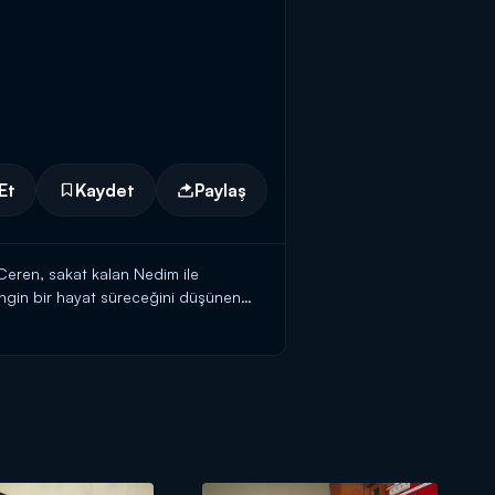
Et
Kaydet
Paylaş
Ceren, sakat kalan Nedim ile
engin bir hayat süreceğini düşünen
okarak Seher'in duymasını ve en sonunda
uren Agah'ın konağına doğru yol alır...