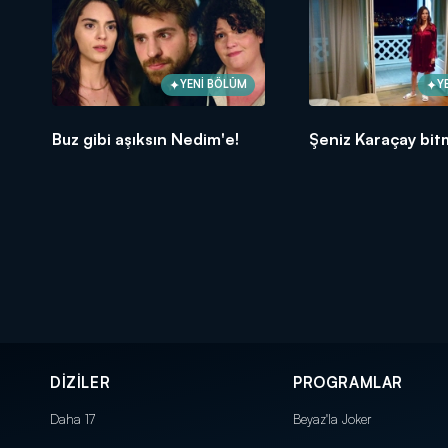
YENİ BÖLÜM
Y
Buz gibi aşıksın Nedim'e!
Şeniz Karaçay bit
DİZİLER
PROGRAMLAR
Daha 17
Beyaz'la Joker