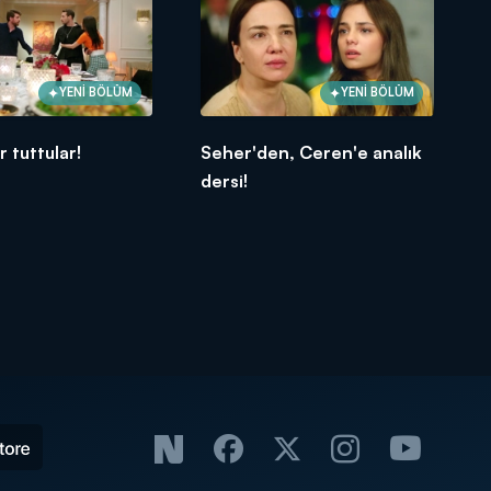
YENİ BÖLÜM
YENİ BÖLÜM
r tuttular!
Seher'den, Ceren'e analık
dersi!