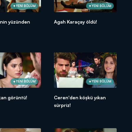
YENİ BÖLÜM
YENİ BÖLÜM
nin yüzünden
Agah Karaçay öldü!
YENİ BÖLÜM
YENİ BÖLÜM
ıkan görüntü!
Ceren'den köşkü yıkan
sürpriz!