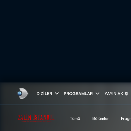
Arama
DIZILER
PROGRAMLAR
YAYIN AKIŞI
ARAMA SONUÇLAR
Tümü
Bölümler
Frag