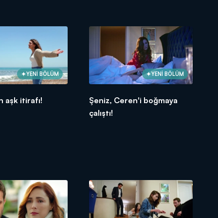
YENİ BÖLÜM
YENİ BÖLÜM
aşk itirafı!
Şeniz, Ceren'i boğmaya
çalıştı!