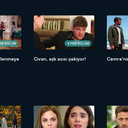
ENİ BÖLÜM
YENİ BÖLÜM
vlenmeye
Civan, aşk acısı çekiyor!
Cemre'nin 