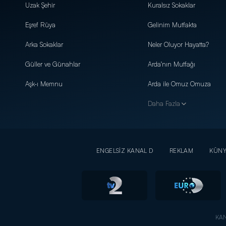
Uzak Şehir
Kuralsız Sokaklar
Eşref Rüya
Gelinim Mutfakta
Arka Sokaklar
Neler Oluyor Hayatta?
Güller ve Günahlar
Arda'nın Mutfağı
Aşk-ı Memnu
Arda ile Omuz Omuza
Daha Fazla
ENGELSİZ KANAL D
REKLAM
KÜN
KAN