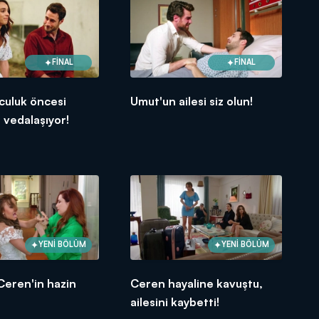
FİNAL
FİNAL
culuk öncesi
Umut'un ailesi siz olun!
 vedalaşıyor!
YENİ BÖLÜM
YENİ BÖLÜM
Ceren'in hazin
Ceren hayaline kavuştu,
ailesini kaybetti!