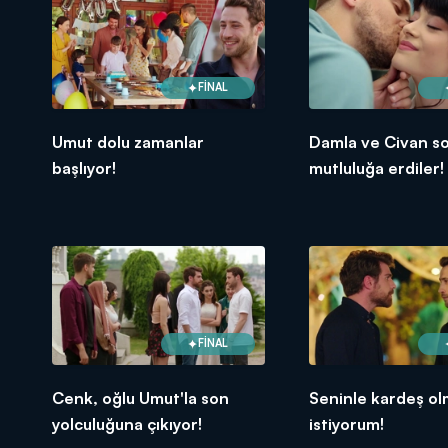
FİNAL
Umut dolu zamanlar
Damla ve Civan s
başlıyor!
mutluluğa erdiler!
FİNAL
Cenk, oğlu Umut'la son
Seninle kardeş o
yolculuğuna çıkıyor!
istiyorum!