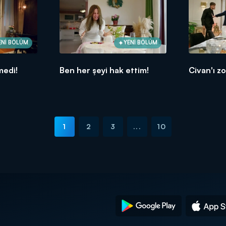
ENİ BÖLÜM
YENİ BÖLÜM
medi!
Ben her şeyi hak ettim!
Civan'ı zo
1
2
3
...
10