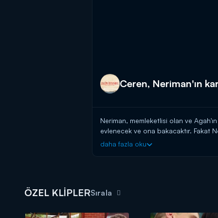
Ceren, Neriman'ın ka
Neriman, memleketlisi olan ve Agah'ı
evlenecek ve ona bakacaktır. Fakat Ne
Ceren babaannesi ile türlü oyunlara ba
daha fazla oku
da evlerinin yanmasını sağlayarak Neri
ÖZEL KLİPLER
Sırala