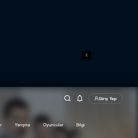
X
Giriş Yap
r
Yarışma
Oyuncular
Bilgi