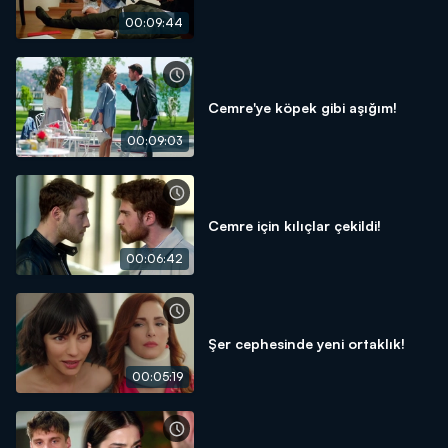
00:09:44
Cemre'ye köpek gibi aşığım!
00:09:03
Cemre için kılıçlar çekildi!
00:06:42
Şer cephesinde yeni ortaklık!
00:05:19