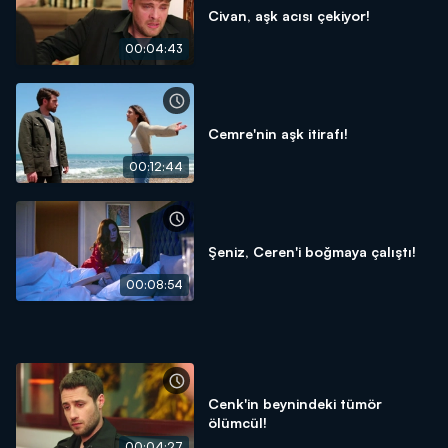
Civan, aşk acısı çekiyor!
00:04:43
Cemre'nin aşk itirafı!
00:12:44
Şeniz, Ceren'i boğmaya çalıştı!
00:08:54
Cenk'in beynindeki tümör
ölümcül!
00:04:27