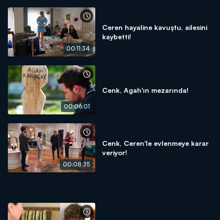
Ceren hayaline kavuştu, ailesini
kaybetti!
00:11:34
Cenk, Agah'ın mezarında!
00:06:01
Cenk, Ceren'le evlenmeye karar
veriyor!
00:08:35