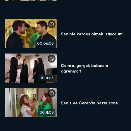
Seninle kardeş olmak istiyorum!
00:06:09
Cemre, gerçek babasını
öğreniyor!
00:11:03
Şeniz ve Ceren'in hazin sonu!
00:11:09