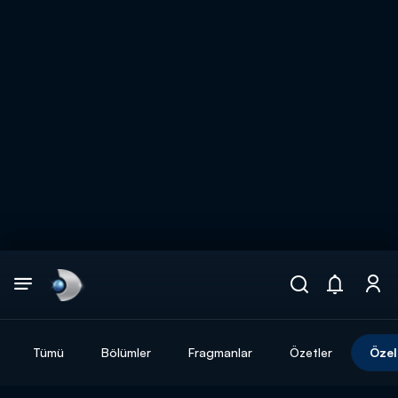
Arama
muhteşem ikili
ARAMA SONUÇLARI
Tümü
Bölümler
Fragmanlar
Özetler
Özel
DİĞER SONUÇLAR