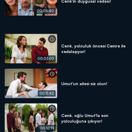
Cenk'in duygusal vedası!
00:06:40
Cenk, yolculuk öncesi Cemre ile
vedalaşıyor!
00:03:03
Umut'un ailesi siz olun!
00:11:42
Cenk, oğlu Umut'la son
yolculuğuna çıkıyor!
00:10:19