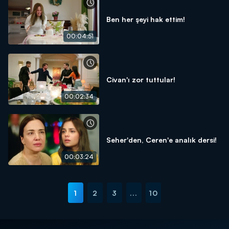
Ben her şeyi hak ettim!
00:04:51
Civan'ı zor tuttular!
00:02:34
Seher'den, Ceren'e analık dersi!
00:03:24
1
2
3
...
10