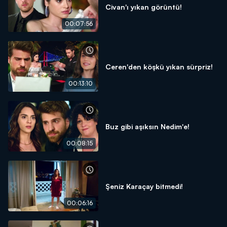
Civan'ı yıkan görüntü!
00:07:56
Ceren'den köşkü yıkan sürpriz!
00:13:10
Buz gibi aşıksın Nedim'e!
00:08:15
Şeniz Karaçay bitmedi!
00:06:16