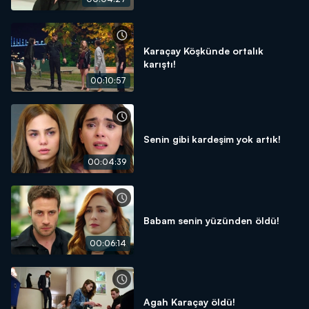
Karaçay Köşkünde ortalık
karıştı!
00:10:57
Senin gibi kardeşim yok artık!
00:04:39
Babam senin yüzünden öldü!
00:06:14
Agah Karaçay öldü!