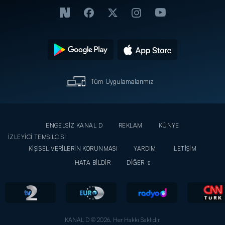
Tüm Uygulamalarımız
ENGELSİZ KANAL D
REKLAM
KÜNYE
İZLEYİCİ TEMSİLCİSİ
KİŞİSEL VERİLERİN KORUNMASI
YARDIM
İLETİŞİM
HATA BİLDİR
DİĞER
KANAL D © 2026. Her Hakkı Saklıdır.