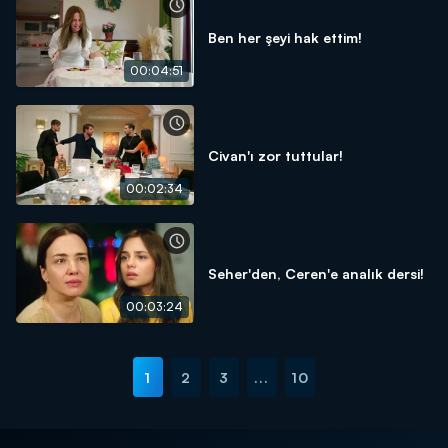
Ben her şeyi hak ettim!
00:04:51
Civan'ı zor tuttular!
00:02:34
Seher'den, Ceren'e analık dersi!
00:03:24
1
2
3
...
10