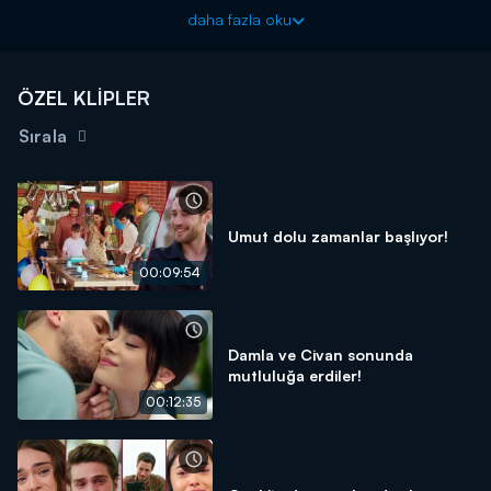
karşısında kardeşi Ceren'i görünce şok oluyor. İki kardeş büyük
daha fazla oku
bir kavga yapıyor. Cemre şaşkındır; Ceren ise, öfkeden gözleri
hiçbir şeyi görmüyordur. Cemre bu yaşadıklarına daha fazla
dayanamaz ve odadan ayrılır.
ÖZEL KLİPLER
Sırala
Umut dolu zamanlar başlıyor!
00:09:54
Damla ve Civan sonunda
mutluluğa erdiler!
00:12:35