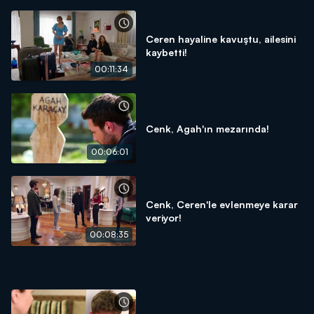
Ceren hayaline kavuştu, ailesini
kaybetti!
00:11:34
Cenk, Agah'ın mezarında!
00:06:01
Cenk, Ceren'le evlenmeye karar
veriyor!
00:08:35