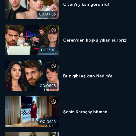
Civan'ı yıkan görüntü!
00:07:56
Ceren'den köşkü yıkan sürpriz!
00:13:10
Buz gibi aşıksın Nedim'e!
00:08:15
Şeniz Karaçay bitmedi!
00:06:16