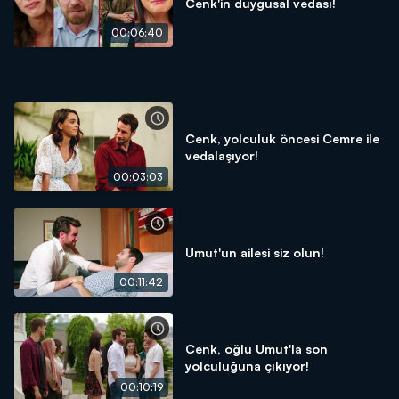
Cenk'in duygusal vedası!
00:06:40
Cenk, yolculuk öncesi Cemre ile
vedalaşıyor!
00:03:03
Umut'un ailesi siz olun!
00:11:42
Cenk, oğlu Umut'la son
yolculuğuna çıkıyor!
00:10:19