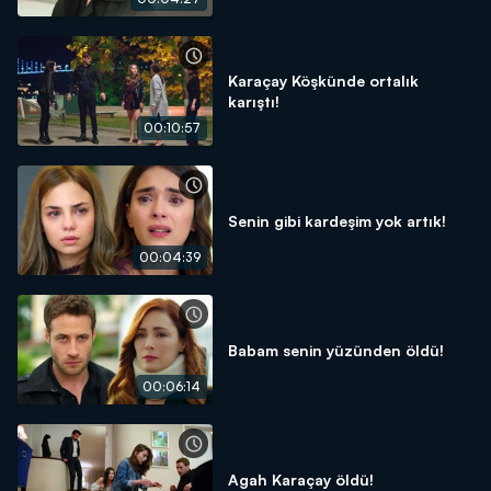
Karaçay Köşkünde ortalık
karıştı!
00:10:57
Senin gibi kardeşim yok artık!
00:04:39
Babam senin yüzünden öldü!
00:06:14
Agah Karaçay öldü!