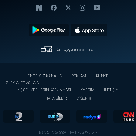
Tüm Uygulamalarımız
ENGELSİZ KANAL D
REKLAM
KÜNYE
İZLEYİCİ TEMSİLCİSİ
KİŞİSEL VERİLERİN KORUNMASI
YARDIM
İLETİŞİM
HATA BİLDİR
DİĞER
KANAL D © 2026. Her Hakkı Saklıdır.