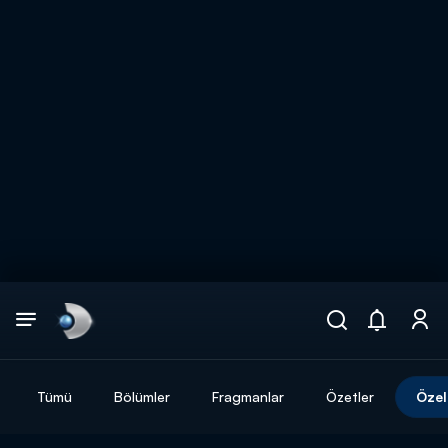
Arama
muhteşem ikili
ARAMA SONUÇLARI
Tümü
Bölümler
Fragmanlar
Özetler
Özel
DİĞER SONUÇLAR