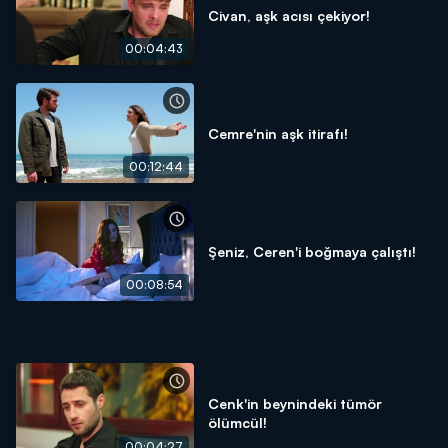
Civan, aşk acısı çekiyor!
00:04:43
Cemre'nin aşk itirafı!
00:12:44
Şeniz, Ceren'i boğmaya çalıştı!
00:08:54
Cenk'in beynindeki tümör
ölümcül!
00:04:27