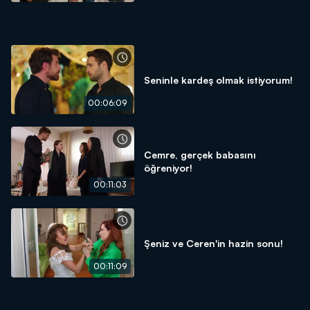
Seninle kardeş olmak istiyorum!
00:06:09
Cemre, gerçek babasını
öğreniyor!
00:11:03
Şeniz ve Ceren'in hazin sonu!
00:11:09