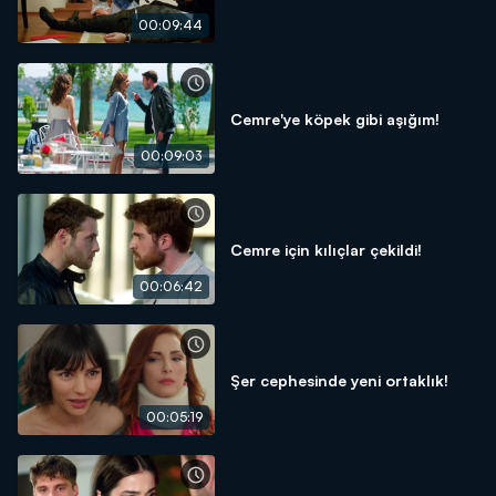
00:09:44
Cemre'ye köpek gibi aşığım!
00:09:03
Cemre için kılıçlar çekildi!
00:06:42
Şer cephesinde yeni ortaklık!
00:05:19