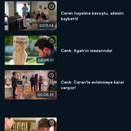
Ceren hayaline kavuştu, ailesini
kaybetti!
00:11:34
Cenk, Agah'ın mezarında!
00:06:01
Cenk, Ceren'le evlenmeye karar
veriyor!
00:08:35