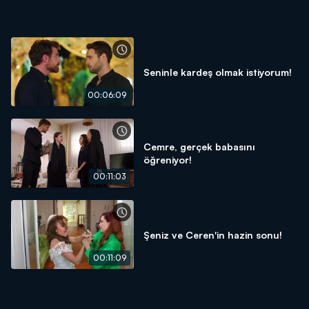
Seninle kardeş olmak istiyorum!
00:06:09
Cemre, gerçek babasını
öğreniyor!
00:11:03
Şeniz ve Ceren'in hazin sonu!
00:11:09