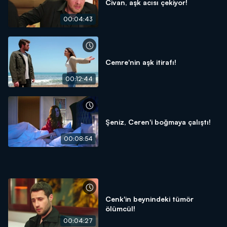
Civan, aşk acısı çekiyor!
00:04:43
Cemre'nin aşk itirafı!
00:12:44
Şeniz, Ceren'i boğmaya çalıştı!
00:08:54
Cenk'in beynindeki tümör
ölümcül!
00:04:27