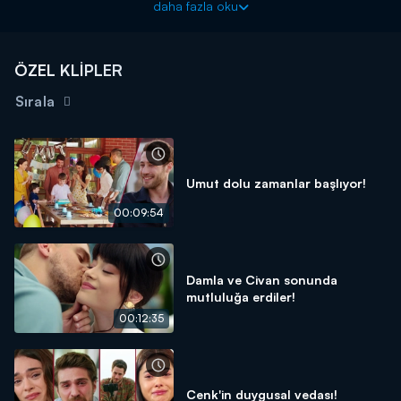
daha fazla oku
ÖZEL KLİPLER
Sırala
Umut dolu zamanlar başlıyor!
00:09:54
Damla ve Civan sonunda
mutluluğa erdiler!
00:12:35
Cenk'in duygusal vedası!