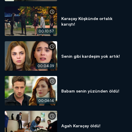
Karaçay Köşkünde ortalık
karıştı!
00:10:57
Senin gibi kardeşim yok artık!
00:04:39
Babam senin yüzünden öldü!
00:06:14
Agah Karaçay öldü!