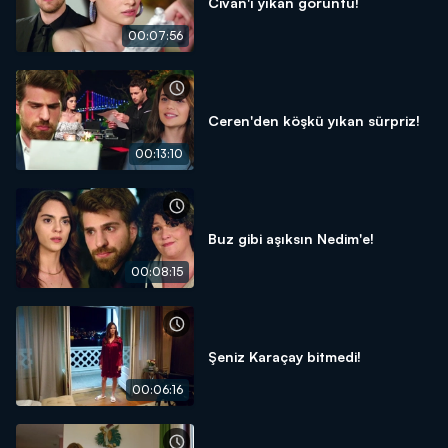
Civan'ı yıkan görüntü!
00:07:56
Ceren'den köşkü yıkan sürpriz!
00:13:10
Buz gibi aşıksın Nedim'e!
00:08:15
Şeniz Karaçay bitmedi!
00:06:16