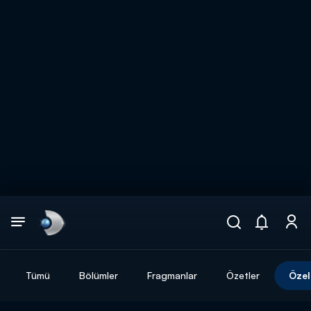
Arama
muhteşem ikili
ARAMA SONUÇLARI
Tümü
Bölümler
Fragmanlar
Özetler
Özel
DİĞER SONUÇLAR