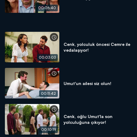
00:06:40
Cenk, yolculuk öncesi Cemre ile
vedalaşıyor!
00:03:03
Umut'un ailesi siz olun!
00:11:42
Cenk, oğlu Umut'la son
yolculuğuna çıkıyor!
00:10:19