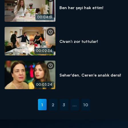
Ben her şeyi hak ettim!
00:04:51
Civan'ı zor tuttular!
00:02:34
Seher'den, Ceren'e analık dersi!
00:03:24
1
2
3
...
10