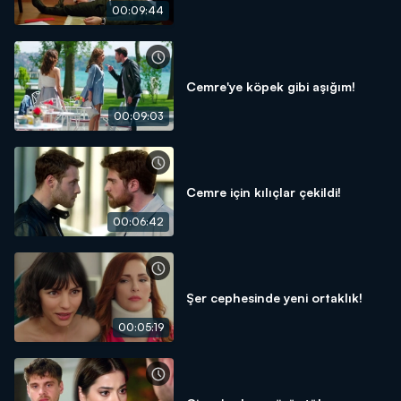
00:09:44
Cemre'ye köpek gibi aşığım!
00:09:03
Cemre için kılıçlar çekildi!
00:06:42
Şer cephesinde yeni ortaklık!
00:05:19