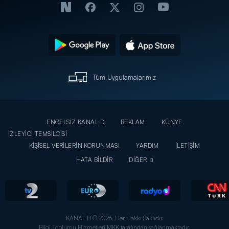
Tüm Uygulamalarımız
ENGELSİZ KANAL D
REKLAM
KÜNYE
İZLEYİCİ TEMSİLCİSİ
KİŞİSEL VERİLERİN KORUNMASI
YARDIM
İLETİŞİM
HATA BİLDİR
DİĞER
KANAL D © 2026. Her Hakkı Saklıdır.
Bilgi Toplumu Hizmetleri MKK tarafından sağlanmaktadır.