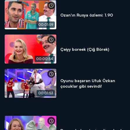
Ozan'ın Rusya özlemi: 1.90
00:01:59
Çeiyy boreek (Çiğ Börek)
00:00:54
Oyunu başaran Ufuk Özkan
çocuklar gibi sevindi!
00:01:53