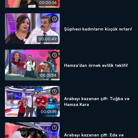
00:00:56
Şüpheci kadınların küçük sırları!
00:00:49
Hamza'dan örnek evlilik teklifi!
00:01:54
Arabayı kazanan çift: Tuğba ve
Hamza Kara
00:01:59
Arabayı kazanan çift: Eda ve