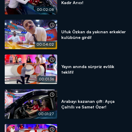
Kadir Arıcı!
00:02:08
Ufuk Özkan da yakınan erkekler
kulübüne girdi!
00:04:02
Yayın anında sürpriz evlilik
teklifi!
00:01:36
Arabayı kazanan çift: Ayça
Çaltıllı ve Samet Özer!
00:01:27