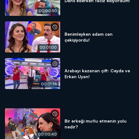
Dans ederken taciz ediyordum!
00:00:50
Benimleyken adam can
çekişiyordu!
00:01:00
Arabayı kazanan çift: Ceyda ve
Erkan Uyan!
00:01:36
Bir erkeği mutlu etmenin yolu
nedir?
00:00:40