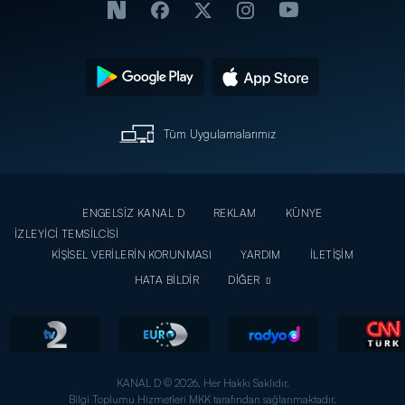
Tüm Uygulamalarımız
ENGELSİZ KANAL D
REKLAM
KÜNYE
İZLEYİCİ TEMSİLCİSİ
KİŞİSEL VERİLERİN KORUNMASI
YARDIM
İLETİŞİM
HATA BİLDİR
DİĞER
KANAL D © 2026. Her Hakkı Saklıdır.
Bilgi Toplumu Hizmetleri MKK tarafından sağlanmaktadır.