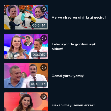
Merve stresten sinir krizi geçirdi!
00:01:34
Televizyonda gördüm aşık
oldum!
00:01:59
Cemal yürek yemiş!
00:00:46
Kıskanılmayı seven erkek!