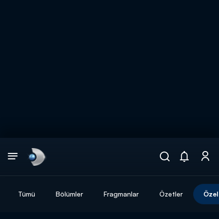
Arama
muhteşem ikili
ARAMA SONUÇLARI
Tümü
Bölümler
Fragmanlar
Özetler
Özel
DİĞER SONUÇLAR