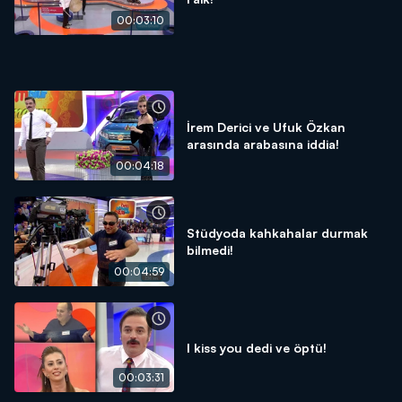
00:03:10
İrem Derici ve Ufuk Özkan
arasında arabasına iddia!
00:04:18
Stüdyoda kahkahalar durmak
bilmedi!
00:04:59
I kiss you dedi ve öptü!
00:03:31