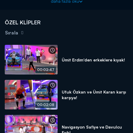
daha fazla oku
ÖZEL KLİPLER
Sırala
Ümit Erdim'den erkeklere kıyak!
00:02:47
Ufuk Özkan ve Ümit Karan karşı
karşıya!
00:02:08
Navigasyon Safiye ve Davulcu
Faik!