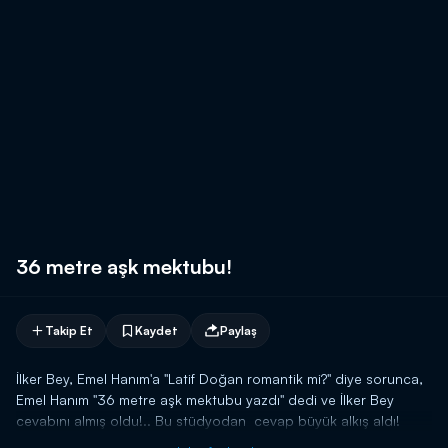
36 metre aşk mektubu!
Takip Et
Kaydet
Paylaş
İlker Bey, Emel Hanım'a "Latif Doğan romantik mi?" diye sorunca,
Emel Hanım "36 metre aşk mektubu yazdı" dedi ve İlker Bey
cevabını almış oldu!.. Bu stüdyodan cevap büyük alkış aldı!