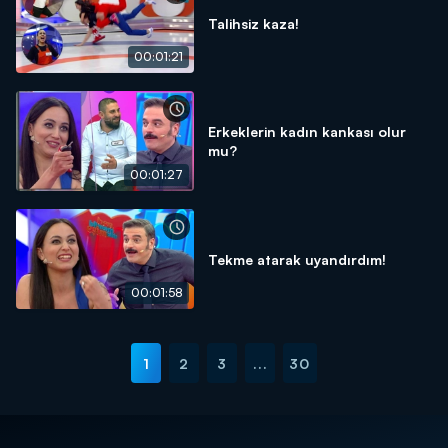
Talihsiz kaza!
00:01:21
Erkeklerin kadın kankası olur
mu?
00:01:27
Tekme atarak uyandırdım!
00:01:58
1
2
3
...
30