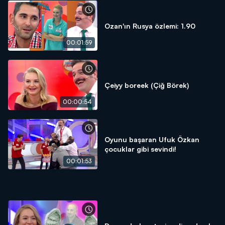
Ozan'ın Rusya özlemi: 1.90
00:01:59
Çeiyy boreek (Çiğ Börek)
00:00:54
Oyunu başaran Ufuk Özkan
çocuklar gibi sevindi!
00:01:53