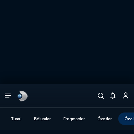
Arama
muhteşem ikili
ARAMA SONUÇLARI
Tümü
Bölümler
Fragmanlar
Özetler
Özel
DİĞER SONUÇLAR