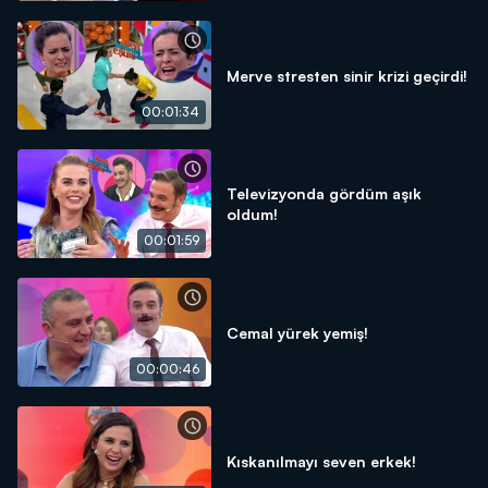
Merve stresten sinir krizi geçirdi!
00:01:34
Televizyonda gördüm aşık
oldum!
00:01:59
Cemal yürek yemiş!
00:00:46
Kıskanılmayı seven erkek!