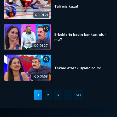
Talihsiz kaza!
00:01:21
Erkeklerin kadın kankası olur
mu?
00:01:27
Tekme atarak uyandırdım!
00:01:58
1
2
3
...
30