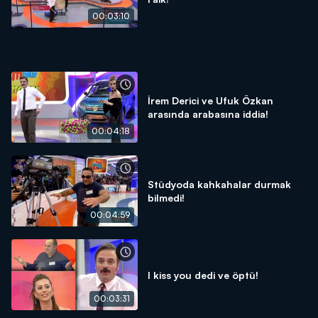
00:03:10
İrem Derici ve Ufuk Özkan
arasında arabasına iddia!
00:04:18
Stüdyoda kahkahalar durmak
bilmedi!
00:04:59
I kiss you dedi ve öptü!
00:03:31