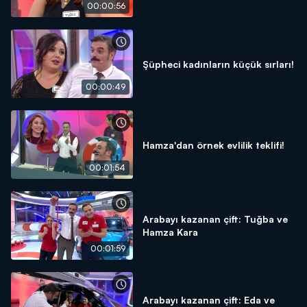
00:00:56
Şüpheci kadınların küçük sırları!
00:00:49
Hamza'dan örnek evlilik teklifi!
00:01:54
Arabayı kazanan çift: Tuğba ve
Hamza Kara
00:01:59
Arabayı kazanan çift: Eda ve