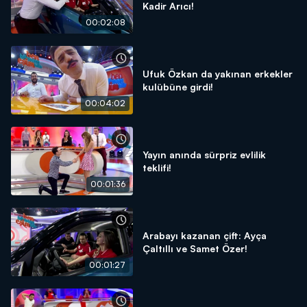
Kadir Arıcı!
00:02:08
Ufuk Özkan da yakınan erkekler
kulübüne girdi!
00:04:02
Yayın anında sürpriz evlilik
teklifi!
00:01:36
Arabayı kazanan çift: Ayça
Çaltıllı ve Samet Özer!
00:01:27