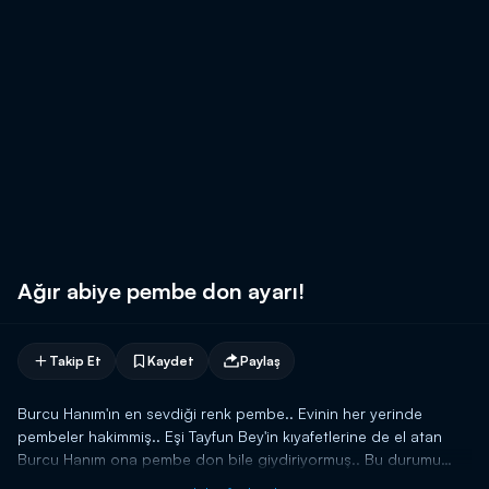
Ağır abiye pembe don ayarı!
Takip Et
Kaydet
Paylaş
Burcu Hanım'ın en sevdiği renk pembe.. Evinin her yerinde
pembeler hakimmiş.. Eşi Tayfun Bey'in kıyafetlerine de el atan
Burcu Hanım ona pembe don bile giydiriyormuş.. Bu durumu
anlatış şekli ve İlker Bey'in müdahaleleri stüdyoda kahkahalara