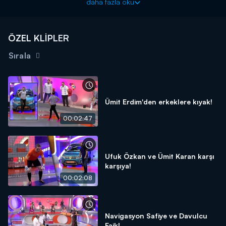
daha fazla oku
neden oldu!
ÖZEL KLİPLER
Sırala
Ümit Erdim'den erkeklere kıyak!
00:02:47
Ufuk Özkan ve Ümit Karan karşı
karşıya!
00:02:08
Navigasyon Safiye ve Davulcu
Faik!