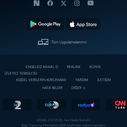
Tüm Uygulamalarımız
ENGELSİZ KANAL D
REKLAM
KÜNYE
İZLEYİCİ TEMSİLCİSİ
KİŞİSEL VERİLERİN KORUNMASI
YARDIM
İLETİŞİM
HATA BİLDİR
DİĞER
KANAL D © 2026. Her Hakkı Saklıdır.
Bilgi Toplumu Hizmetleri MKK tarafından sağlanmaktadır.