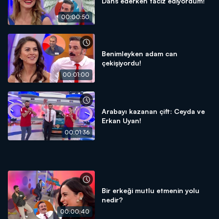
Dans ederken taciz ediyordum!
00:00:50
Benimleyken adam can
çekişiyordu!
00:01:00
Arabayı kazanan çift: Ceyda ve
Erkan Uyan!
00:01:36
Bir erkeği mutlu etmenin yolu
nedir?
00:00:40