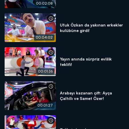
00:02:08
Ufuk Özkan da yakınan erkekler
kulübüne girdi!
00:04:02
Yayın anında sürpriz evlilik
teklifi!
00:01:36
Arabayı kazanan çift: Ayça
Çaltıllı ve Samet Özer!
00:01:27