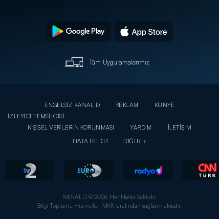
Tüm Uygulamalarımız
ENGELSİZ KANAL D
REKLAM
KÜNYE
İZLEYİCİ TEMSİLCİSİ
KİŞİSEL VERİLERİN KORUNMASI
YARDIM
İLETİŞİM
HATA BİLDİR
DİĞER
KANAL D © 2026. Her Hakkı Saklıdır.
Bilgi Toplumu Hizmetleri MKK tarafından sağlanmaktadır.