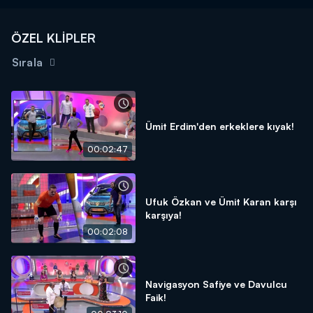
ÖZEL KLİPLER
Sırala
Ümit Erdim'den erkeklere kıyak!
00:02:47
Ufuk Özkan ve Ümit Karan karşı
karşıya!
00:02:08
Navigasyon Safiye ve Davulcu
Faik!