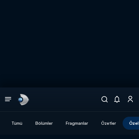
Arama
muhteşem ikili
ARAMA SONUÇLARI
Tümü
Bölümler
Fragmanlar
Özetler
Özel
DİĞER SONUÇLAR