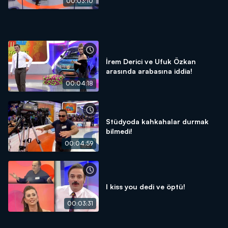
00:03:10
İrem Derici ve Ufuk Özkan
arasında arabasına iddia!
00:04:18
Stüdyoda kahkahalar durmak
bilmedi!
00:04:59
I kiss you dedi ve öptü!
00:03:31