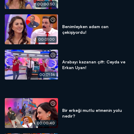
00:00:50
Benimleyken adam can
çekişiyordu!
00:01:00
Arabayı kazanan çift: Ceyda ve
Erkan Uyan!
00:01:36
Bir erkeği mutlu etmenin yolu
nedir?
00:00:40