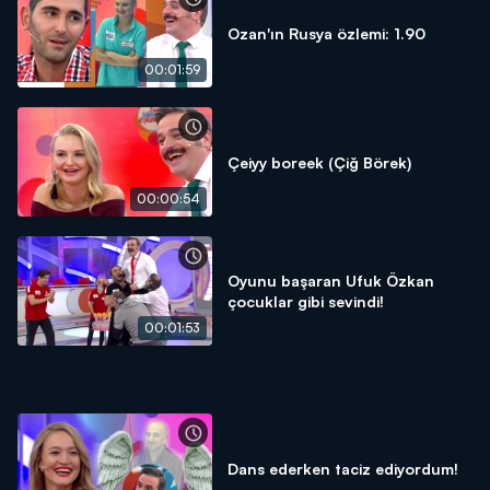
Ozan'ın Rusya özlemi: 1.90
00:01:59
Çeiyy boreek (Çiğ Börek)
00:00:54
Oyunu başaran Ufuk Özkan
çocuklar gibi sevindi!
00:01:53
Dans ederken taciz ediyordum!