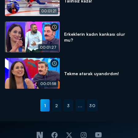
Talihsiz kaza!
00:01:21
Erkeklerin kadın kankası olur
mu?
00:01:27
Tekme atarak uyandırdım!
00:01:58
1
2
3
...
30