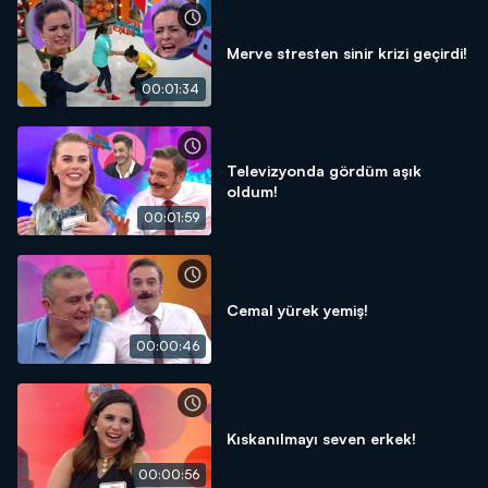
Merve stresten sinir krizi geçirdi!
00:01:34
Televizyonda gördüm aşık
oldum!
00:01:59
Cemal yürek yemiş!
00:00:46
Kıskanılmayı seven erkek!
00:00:56