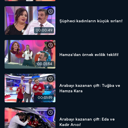
Şüpheci kadınların küçük sırları!
00:00:49
Hamza'dan örnek evlilik teklifi!
00:01:54
Arabayı kazanan çift: Tuğba ve
Hamza Kara
00:01:59
Arabayı kazanan çift: Eda ve
Kadir Arıcı!