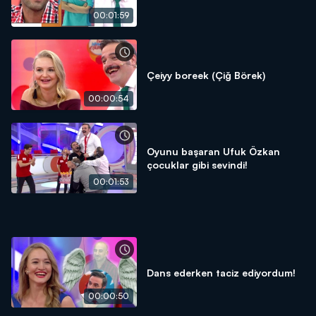
00:01:59
Çeiyy boreek (Çiğ Börek)
00:00:54
Oyunu başaran Ufuk Özkan
çocuklar gibi sevindi!
00:01:53
Dans ederken taciz ediyordum!
00:00:50