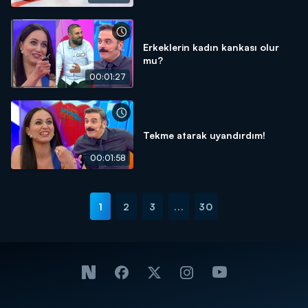
Erkeklerin kadın kankası olur
mu?
00:01:27
Tekme atarak uyandırdım!
00:01:58
1
2
3
...
30