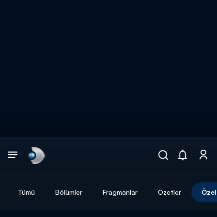
Arama
muhteşem ikili
ARAMA SONUÇLARI
Tümü
Bölümler
Fragmanlar
Özetler
Özel
DİĞER SONUÇLAR