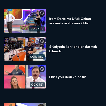
İrem Derici ve Ufuk Özkan
arasında arabasına iddia!
00:04:18
Stüdyoda kahkahalar durmak
bilmedi!
00:04:59
I kiss you dedi ve öptü!
00:03:31