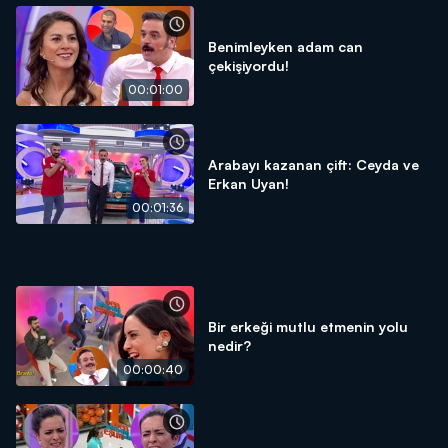
Benimleyken adam can
çekişiyordu!
00:01:00
Arabayı kazanan çift: Ceyda ve
Erkan Uyan!
00:01:36
Bir erkeği mutlu etmenin yolu
nedir?
00:00:40