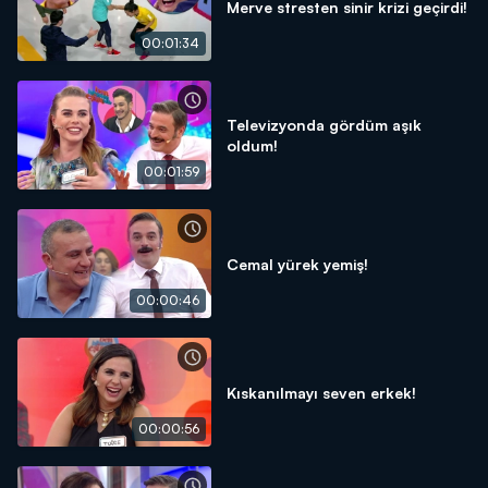
Merve stresten sinir krizi geçirdi!
00:01:34
Televizyonda gördüm aşık
oldum!
00:01:59
Cemal yürek yemiş!
00:00:46
Kıskanılmayı seven erkek!
00:00:56