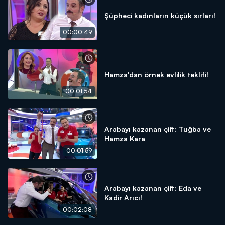
Şüpheci kadınların küçük sırları!
00:00:49
Hamza'dan örnek evlilik teklifi!
00:01:54
Arabayı kazanan çift: Tuğba ve
Hamza Kara
00:01:59
Arabayı kazanan çift: Eda ve
Kadir Arıcı!
00:02:08