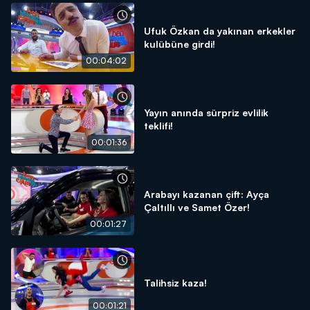
Ufuk Özkan da yakınan erkekler
kulübüne girdi!
00:04:02
Yayın anında sürpriz evlilik
teklifi!
00:01:36
Arabayı kazanan çift: Ayça
Çaltıllı ve Samet Özer!
00:01:27
Talihsiz kaza!
00:01:21