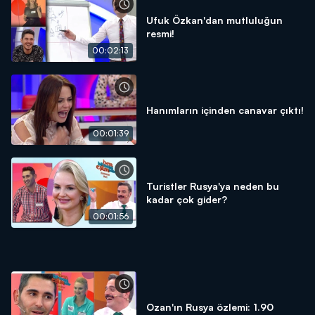
Ufuk Özkan'dan mutluluğun
resmi!
00:02:13
Hanımların içinden canavar çıktı!
00:01:39
Turistler Rusya'ya neden bu
kadar çok gider?
00:01:56
Ozan'ın Rusya özlemi: 1.90