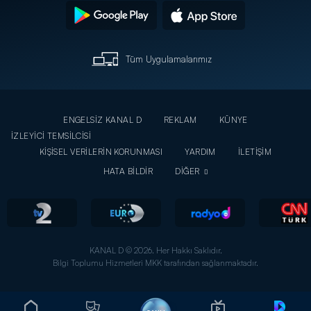
Tüm Uygulamalarımız
ENGELSİZ KANAL D
REKLAM
KÜNYE
İZLEYİCİ TEMSİLCİSİ
KİŞİSEL VERİLERİN KORUNMASI
YARDIM
İLETİŞİM
HATA BİLDİR
DİĞER
KANAL D © 2026. Her Hakkı Saklıdır.
Bilgi Toplumu Hizmetleri MKK tarafından sağlanmaktadır.