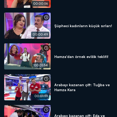
00:00:56
Şüpheci kadınların küçük sırları!
00:00:49
Hamza'dan örnek evlilik teklifi!
00:01:54
Arabayı kazanan çift: Tuğba ve
Hamza Kara
00:01:59
Arabayı kazanan çift: Eda ve