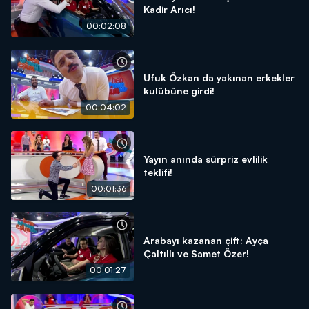
Kadir Arıcı!
00:02:08
Ufuk Özkan da yakınan erkekler
kulübüne girdi!
00:04:02
Yayın anında sürpriz evlilik
teklifi!
00:01:36
Arabayı kazanan çift: Ayça
Çaltıllı ve Samet Özer!
00:01:27