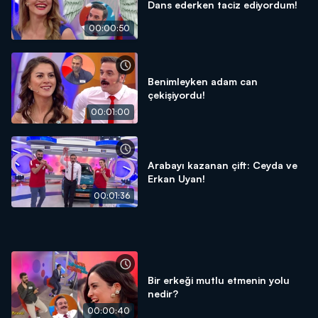
Dans ederken taciz ediyordum!
00:00:50
Benimleyken adam can
çekişiyordu!
00:01:00
Arabayı kazanan çift: Ceyda ve
Erkan Uyan!
00:01:36
Bir erkeği mutlu etmenin yolu
nedir?
00:00:40