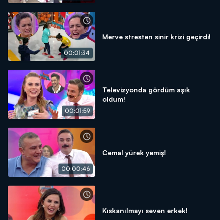
Merve stresten sinir krizi geçirdi!
00:01:34
Televizyonda gördüm aşık
oldum!
00:01:59
Cemal yürek yemiş!
00:00:46
Kıskanılmayı seven erkek!