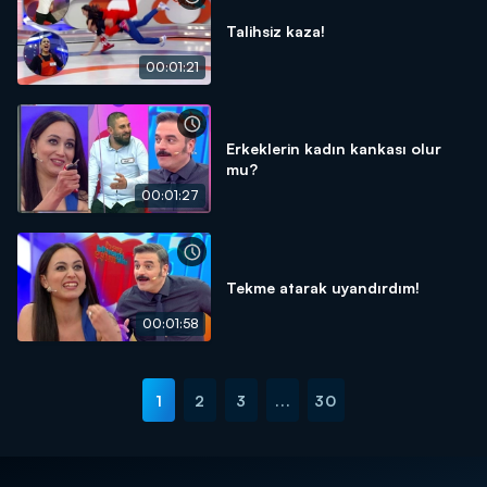
Talihsiz kaza!
00:01:21
Erkeklerin kadın kankası olur
mu?
00:01:27
Tekme atarak uyandırdım!
00:01:58
1
2
3
...
30