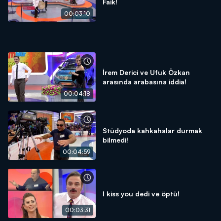
Faik!
00:03:10
İrem Derici ve Ufuk Özkan
arasında arabasına iddia!
00:04:18
Stüdyoda kahkahalar durmak
bilmedi!
00:04:59
I kiss you dedi ve öptü!
00:03:31