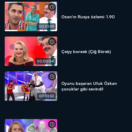
Ozan'ın Rusya özlemi: 1.90
00:01:59
Çeiyy boreek (Çiğ Börek)
00:00:54
Oyunu başaran Ufuk Özkan
çocuklar gibi sevindi!
00:01:53