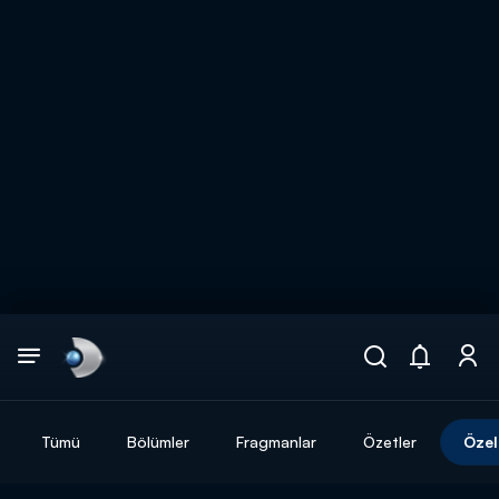
Arama
muhteşem ikili
ARAMA SONUÇLARI
Tümü
Bölümler
Fragmanlar
Özetler
Özel
DİĞER SONUÇLAR