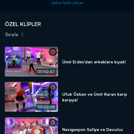
daha fazla oku
ÖZEL KLİPLER
Sırala
Ümit Erdim'den erkeklere kıyak!
00:02:47
Ufuk Özkan ve Ümit Karan karşı
karşıya!
00:02:08
Navigasyon Safiye ve Davulcu