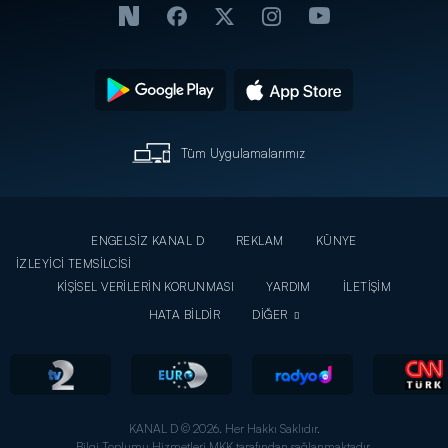
Tüm Uygulamalarımız
ENGELSİZ KANAL D
REKLAM
KÜNYE
İZLEYİCİ TEMSİLCİSİ
KİŞİSEL VERİLERİN KORUNMASI
YARDIM
İLETİŞİM
HATA BİLDİR
DİĞER
KANAL D © 2026. Her Hakkı Saklıdır.
Bilgi Toplumu Hizmetleri MKK tarafından sağlanmaktadır.