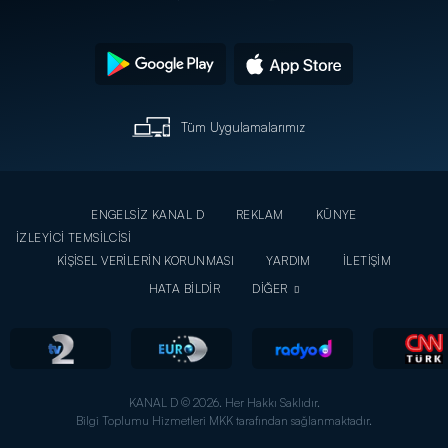
Tüm Uygulamalarımız
ENGELSİZ KANAL D
REKLAM
KÜNYE
İZLEYİCİ TEMSİLCİSİ
KİŞİSEL VERİLERİN KORUNMASI
YARDIM
İLETİŞİM
HATA BİLDİR
DİĞER
KANAL D © 2026. Her Hakkı Saklıdır.
Bilgi Toplumu Hizmetleri MKK tarafından sağlanmaktadır.