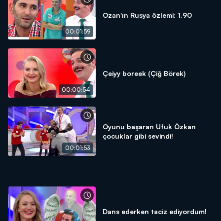
Ozan'ın Rusya özlemi: 1.90
00:01:59
Çeiyy boreek (Çiğ Börek)
00:00:54
Oyunu başaran Ufuk Özkan
çocuklar gibi sevindi!
00:01:53
Dans ederken taciz ediyordum!