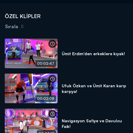
ÖZEL KLİPLER
Sırala
Ümit Erdim'den erkeklere kıyak!
00:02:47
Ufuk Özkan ve Ümit Karan karşı
karşıya!
00:02:08
Navigasyon Safiye ve Davulcu
Faik!