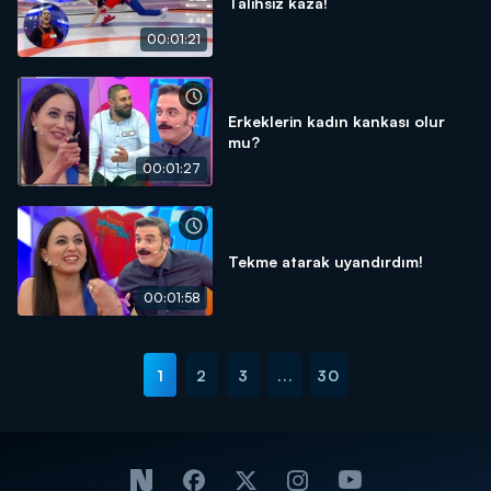
Talihsiz kaza!
00:01:21
Erkeklerin kadın kankası olur
mu?
00:01:27
Tekme atarak uyandırdım!
00:01:58
1
2
3
...
30