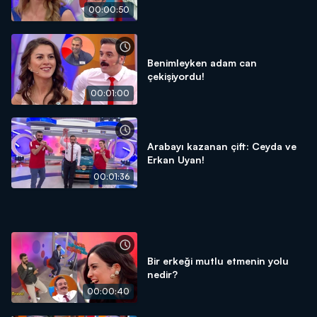
00:00:50
Benimleyken adam can
çekişiyordu!
00:01:00
Arabayı kazanan çift: Ceyda ve
Erkan Uyan!
00:01:36
Bir erkeği mutlu etmenin yolu
nedir?
00:00:40