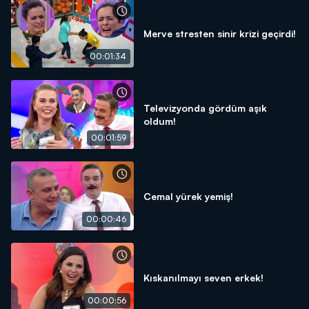
Merve stresten sinir krizi geçirdi!
00:01:34
Televizyonda gördüm aşık
oldum!
00:01:59
Cemal yürek yemiş!
00:00:46
Kıskanılmayı seven erkek!
00:00:56