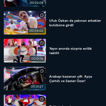
00:02:08
Ufuk Özkan da yakınan erkekler
kulübüne girdi!
00:04:02
Yayın anında sürpriz evlilik
teklifi!
00:01:36
Arabayı kazanan çift: Ayça
Çaltıllı ve Samet Özer!
00:01:27