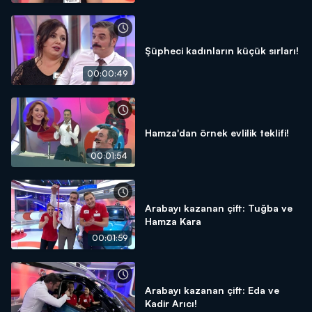
Şüpheci kadınların küçük sırları!
00:00:49
Hamza'dan örnek evlilik teklifi!
00:01:54
Arabayı kazanan çift: Tuğba ve
Hamza Kara
00:01:59
Arabayı kazanan çift: Eda ve
Kadir Arıcı!