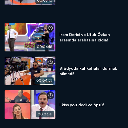
00:03:10
İrem Derici ve Ufuk Özkan
arasında arabasına iddia!
00:04:18
Stüdyoda kahkahalar durmak
bilmedi!
00:04:59
I kiss you dedi ve öptü!
00:03:31