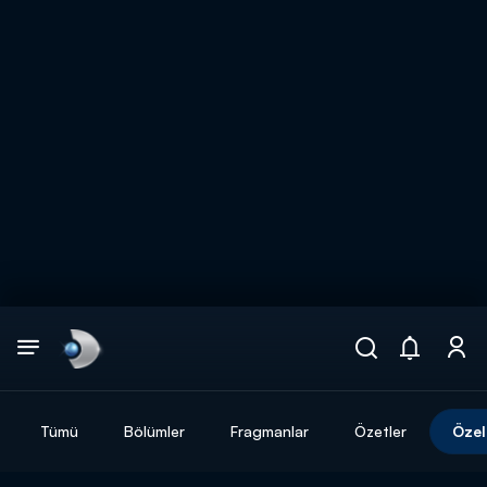
Arama
muhteşem ikili
ARAMA SONUÇLARI
Tümü
Bölümler
Fragmanlar
Özetler
Özel
DİĞER SONUÇLAR