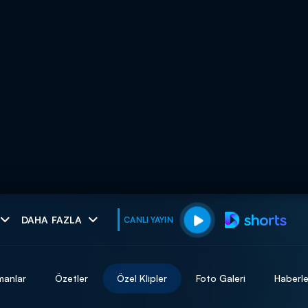
muhteşem ikili
DAHA FAZLA
CANLI YAYIN
I
manlar
Özetler
Özel Klipler
Foto Galeri
Haberle