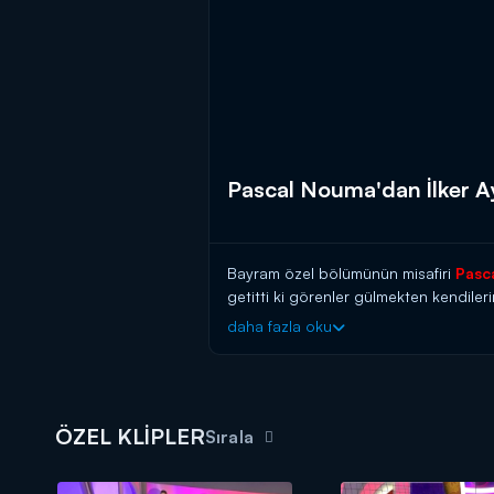
Pascal Nouma'dan İlker Ayr
Bayram özel bölümünün misafiri
Pasc
getitti ki görenler gülmekten kendiler
daha fazla oku
ÖZEL KLİPLER
Sırala