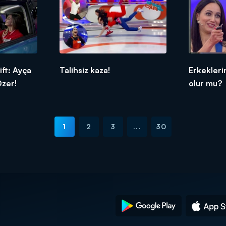
ft: Ayça
Talihsiz kaza!
Erkekleri
Özer!
olur mu?
1
2
3
...
30