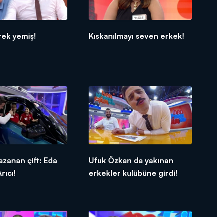
rek yemiş!
Kıskanılmayı seven erkek!
azanan çift: Eda
Ufuk Özkan da yakınan
rıcı!
erkekler kulübüne girdi!