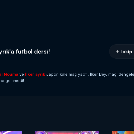
ık'a futbol dersi!
Takip 
al Nouma
ve
İlker ayrık
Japon kale maç yaptı! İlker Bey, maçı dengele
ine gelemedi!