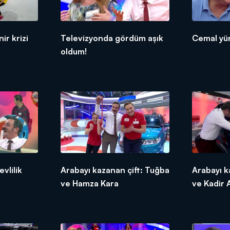
ir krizi
Televizyonda gördüm aşık
Cemal yü
oldum!
vlilik
Arabayı kazanan çift: Tuğba
Arabayı k
ve Hamza Kara
ve Kadir A