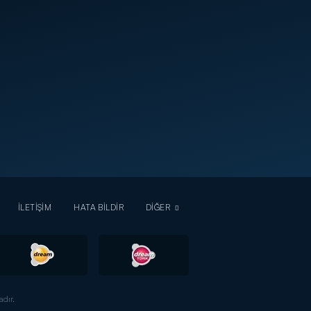
İLETİŞİM
HATA BİLDİR
DİĞER
dır.