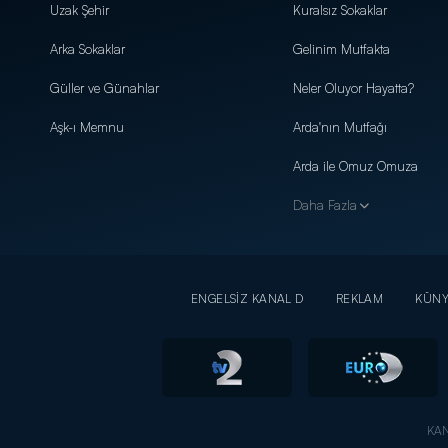
Uzak Şehir
Kuralsız Sokaklar
Arka Sokaklar
Gelinim Mutfakta
Güller ve Günahlar
Neler Oluyor Hayatta?
Aşk-ı Memnu
Arda'nın Mutfağı
Arda ile Omuz Omuza
Daha Fazla
ENGELSİZ KANAL D
REKLAM
KÜN
KAN