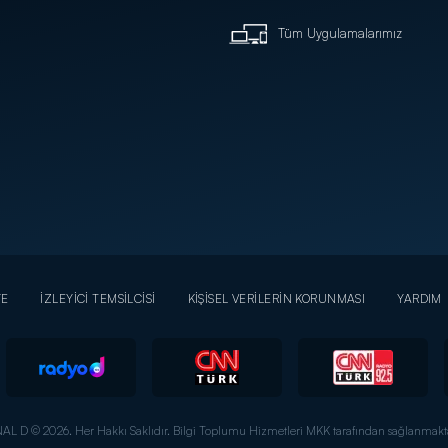
Tüm Uygulamalarımız
YE
İZLEYİCİ TEMSİLCİSİ
KİŞİSEL VERİLERİN KORUNMASI
YARDIM
AL D © 2026. Her Hakkı Saklıdır.
Bilgi Toplumu Hizmetleri MKK tarafından sağlanmakta