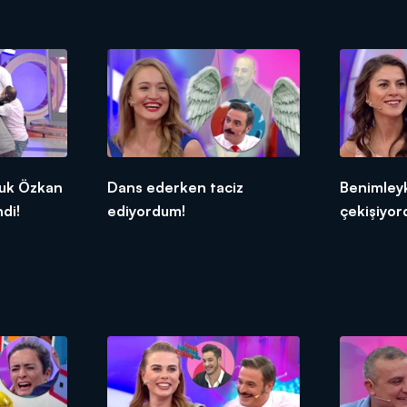
uk Özkan
Dans ederken taciz
Benimley
di!
ediyordum!
çekişiyor