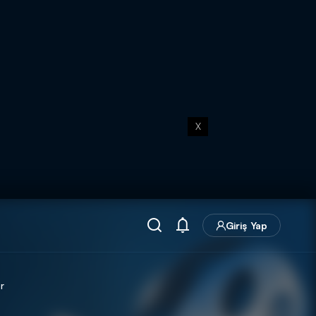
X
Giriş Yap
r