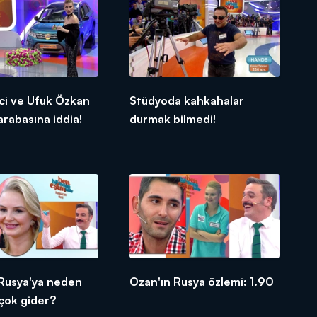
ci ve Ufuk Özkan
Stüdyoda kahkahalar
arabasına iddia!
durmak bilmedi!
 Rusya'ya neden
Ozan'ın Rusya özlemi: 1.90
çok gider?