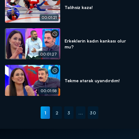
Talihsiz kaza!
00:01:21
Erkeklerin kadın kankası olur
mu?
00:01:27
Tekme atarak uyandırdım!
00:01:58
1
2
3
...
30