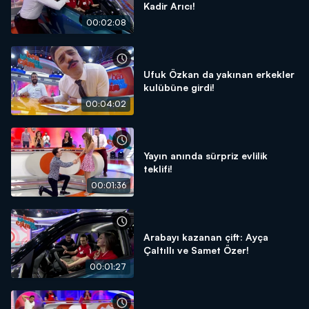
Kadir Arıcı!
00:02:08
Ufuk Özkan da yakınan erkekler
kulübüne girdi!
00:04:02
Yayın anında sürpriz evlilik
teklifi!
00:01:36
Arabayı kazanan çift: Ayça
Çaltıllı ve Samet Özer!
00:01:27