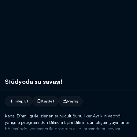
Stüdyoda su savaşı!
Takip Et
Kaydet
Paylaş
Kanal D’nin ilgi ile izlenen sunuculuğunu İlker Ayrık’ın yaptığı
yarışma programı Ben Bilmem Eşim Bilir’in dün akşam yayınlanan
bölümünde, yarışmacı ile program ekibi arasında su savaşı
yapıldı. Arabayı kazanması halinde İlker Ayrık’ı ıslatacağını