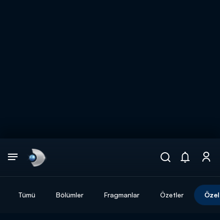
Arama
muhteşem ikili
ARAMA SONUÇLARI
Tümü
Bölümler
Fragmanlar
Özetler
Özel
DİĞER SONUÇLAR