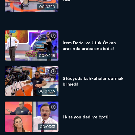
00:03:10
İrem Derici ve Ufuk Özkan
arasında arabasına iddia!
00:04:18
Stüdyoda kahkahalar durmak
bilmedi!
00:04:59
I kiss you dedi ve öptü!
00:03:31