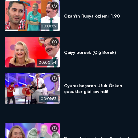
Ozan'ın Rusya özlemi: 1.90
00:01:59
Çeiyy boreek (Çiğ Börek)
00:00:54
Oyunu başaran Ufuk Özkan
çocuklar gibi sevindi!
00:01:53