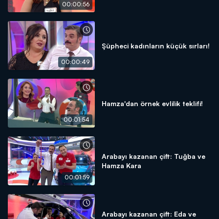
00:00:56
Şüpheci kadınların küçük sırları!
00:00:49
Hamza'dan örnek evlilik teklifi!
00:01:54
Arabayı kazanan çift: Tuğba ve
Hamza Kara
00:01:59
Arabayı kazanan çift: Eda ve