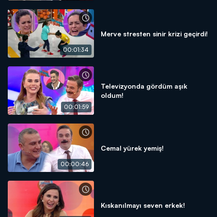
Merve stresten sinir krizi geçirdi!
00:01:34
Televizyonda gördüm aşık
oldum!
00:01:59
Cemal yürek yemiş!
00:00:46
Kıskanılmayı seven erkek!