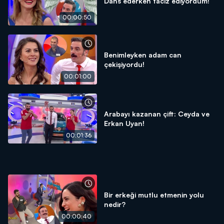
Dans ederken taciz ediyordum!
00:00:50
Benimleyken adam can
çekişiyordu!
00:01:00
Arabayı kazanan çift: Ceyda ve
Erkan Uyan!
00:01:36
Bir erkeği mutlu etmenin yolu
nedir?
00:00:40