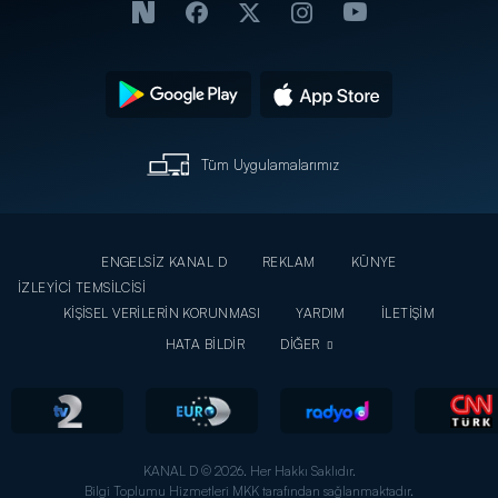
Tüm Uygulamalarımız
ENGELSİZ KANAL D
REKLAM
KÜNYE
İZLEYİCİ TEMSİLCİSİ
KİŞİSEL VERİLERİN KORUNMASI
YARDIM
İLETİŞİM
HATA BİLDİR
DİĞER
KANAL D © 2026. Her Hakkı Saklıdır.
Bilgi Toplumu Hizmetleri MKK tarafından sağlanmaktadır.