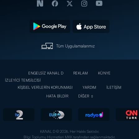
Tüm Uygulamalarımız
ENGELSİZ KANAL D
REKLAM
KÜNYE
İZLEYİCİ TEMSİLCİSİ
KİŞİSEL VERİLERİN KORUNMASI
YARDIM
İLETİŞİM
HATA BİLDİR
DİĞER
KANAL D © 2026. Her Hakkı Saklıdır.
Bilgi Toplumu Hizmetleri MKK tarafından sağlanmaktadır.