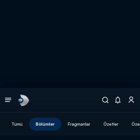
Arama
muhteşem ikili
ARAMA SONUÇLARI
Tümü
Bölümler
Fragmanlar
Özetler
Özel
DİĞER SONUÇLAR