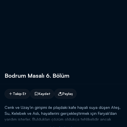
Bodrum Masalı 6. Bölüm
Takip Et
Kaydet
Paylaş
Cenk ve Uzay’ın girişimi ile plajdaki kafe hayali suya düşen Ateş,
Su, Kelebek ve Aslı, hayallerini gerçekleştirmek için Faryalı’dan
yardım isterler. Buldukları çözüm oldukça tehlikelidir ancak
gençler yine de çabalayacaklar, sonuna kadar deneyeceklerdir