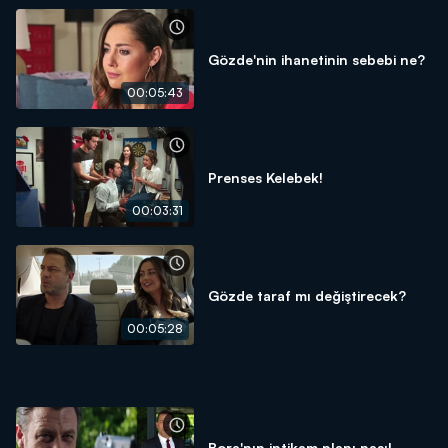
Gözde'nin ihanetinin sebebi ne?
00:05:43
Prenses Kelebek!
00:03:31
Gözde taraf mı değiştirecek?
00:05:28
Bora'nın intikam planı nasıl