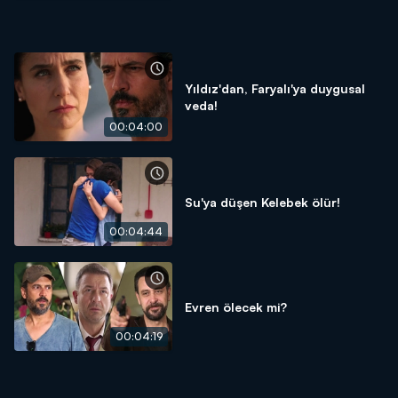
Yıldız'dan, Faryalı'ya duygusal
veda!
00:04:00
Su'ya düşen Kelebek ölür!
00:04:44
Evren ölecek mi?
00:04:19