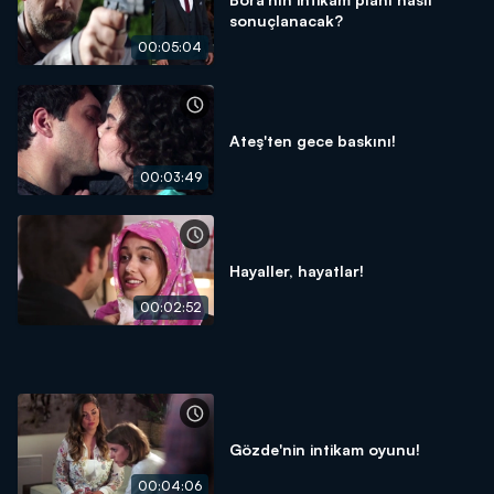
sonuçlanacak?
00:05:04
Ateş'ten gece baskını!
00:03:49
Hayaller, hayatlar!
00:02:52
Gözde'nin intikam oyunu!
00:04:06