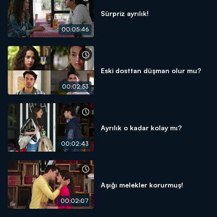
Sürpriz ayrılık!
00:05:46
Eski dosttan düşman olur mu?
00:02:53
Ayrılık o kadar kolay mı?
00:02:43
Aşığı melekler korurmuş!
00:02:07