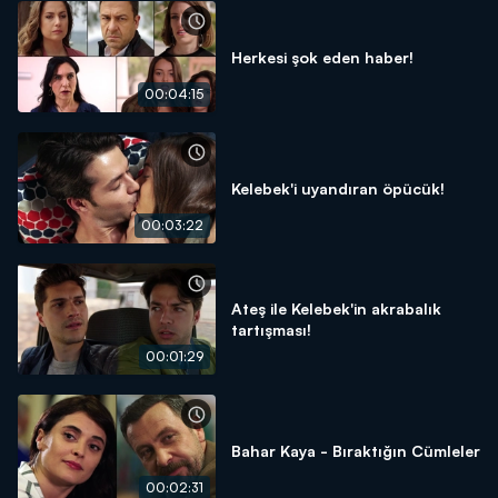
Herkesi şok eden haber!
00:04:15
Kelebek'i uyandıran öpücük!
00:03:22
Ateş ile Kelebek'in akrabalık
tartışması!
00:01:29
Bahar Kaya - Bıraktığın Cümleler
00:02:31