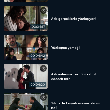
Aslı gerçeklerle yüzleşiyor!
00:04:17
Yüzleşme yemeği!
00:04:42
Aslı evlenme teklifini kabul
edecek mi?
00:04:20
Yıldız ile Faryalı arasındaki sır
ne?