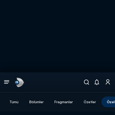
Arama
muhteşem ikili
ARAMA SONUÇLARI
Tümü
Bölümler
Fragmanlar
Özetler
Özel
DİĞER SONUÇLAR