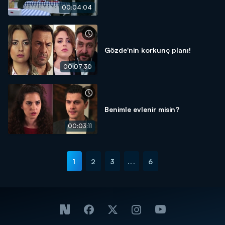
00:04:04
Gözde'nin korkunç planı!
00:07:30
Benimle evlenir misin?
00:03:11
1
2
3
...
6