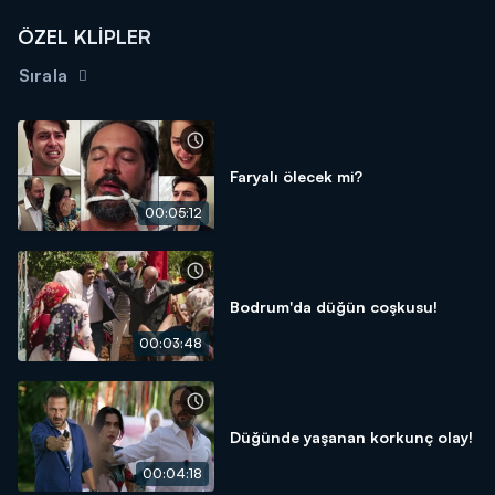
ÖZEL KLİPLER
Sırala
Faryalı ölecek mi?
00:05:12
Bodrum'da düğün coşkusu!
00:03:48
Düğünde yaşanan korkunç olay!
00:04:18