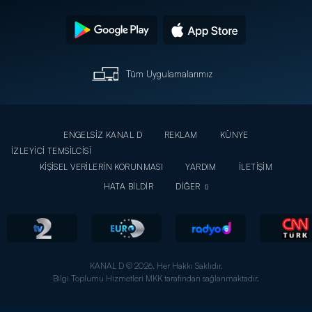
Tüm Uygulamalarımız
ENGELSİZ KANAL D
REKLAM
KÜNYE
İZLEYİCİ TEMSİLCİSİ
KİŞİSEL VERİLERİN KORUNMASI
YARDIM
İLETİŞİM
HATA BİLDİR
DİĞER
KANAL D © 2026. Her Hakkı Saklıdır.
Bilgi Toplumu Hizmetleri MKK tarafından sağlanmaktadır.