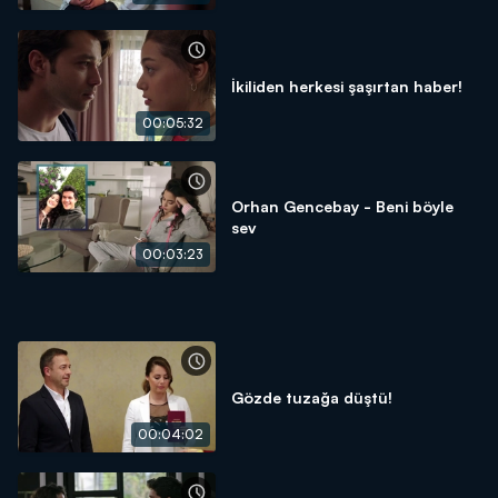
İkiliden herkesi şaşırtan haber!
00:05:32
Orhan Gencebay - Beni böyle
sev
00:03:23
Gözde tuzağa düştü!
00:04:02