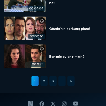
ne?
00:04:04
Gözde'nin korkunç planı!
00:07:30
Benimle evlenir misin?
00:03:11
1
2
3
...
6