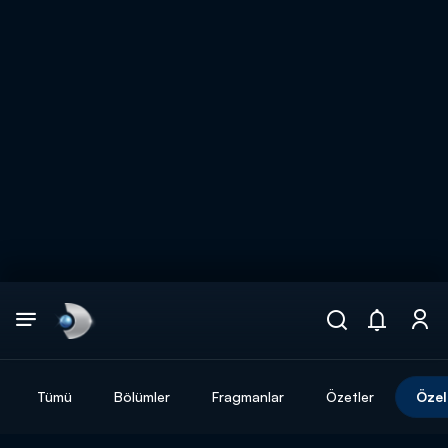
Arama
muhteşem ikili
ARAMA SONUÇLARI
Tümü
Bölümler
Fragmanlar
Özetler
Özel
DİĞER SONUÇLAR