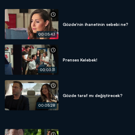
Gözde'nin ihanetinin sebebi ne?
00:05:43
Prenses Kelebek!
00:03:31
Gözde taraf mı değiştirecek?
00:05:28