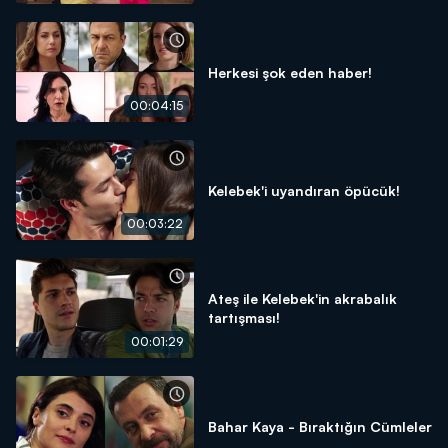
Herkesi şok eden haber!
00:04:15
Kelebek'i uyandıran öpücük!
00:03:22
Ateş ile Kelebek'in akrabalık
tartışması!
00:01:29
Bahar Kaya - Bıraktığın Cümleler