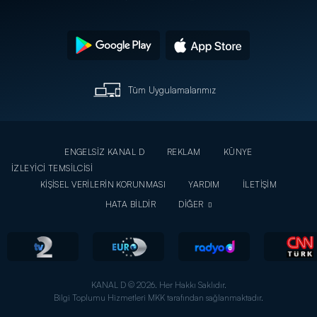
Tüm Uygulamalarımız
ENGELSİZ KANAL D
REKLAM
KÜNYE
İZLEYİCİ TEMSİLCİSİ
KİŞİSEL VERİLERİN KORUNMASI
YARDIM
İLETİŞİM
HATA BİLDİR
DİĞER
KANAL D © 2026. Her Hakkı Saklıdır.
Bilgi Toplumu Hizmetleri MKK tarafından sağlanmaktadır.