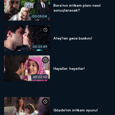
Bora'nın intikam planı nasıl
sonuçlanacak?
00:05:04
Ateş'ten gece baskını!
00:03:49
Hayaller, hayatlar!
00:02:52
Gözde'nin intikam oyunu!