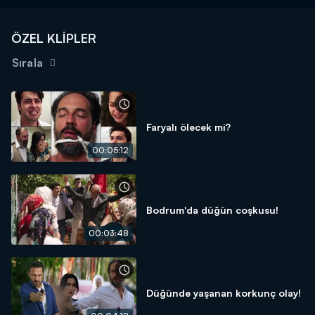
ÖZEL KLİPLER
Sırala
Faryalı ölecek mi?
00:05:12
Bodrum'da düğün coşkusu!
00:03:48
Düğünde yaşanan korkunç olay!