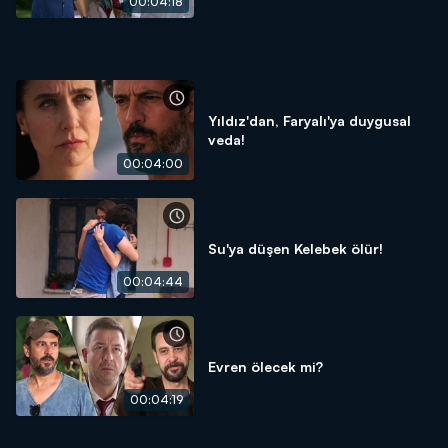
00:04:18
Yıldız'dan, Faryalı'ya duygusal
veda!
00:04:00
Su'ya düşen Kelebek ölür!
00:04:44
Evren ölecek mi?
00:04:19