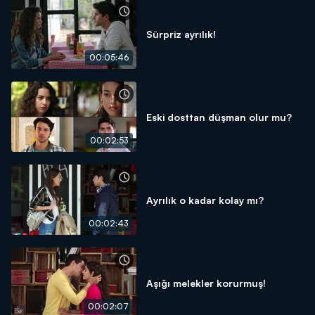
Sürpriz ayrılık!
00:05:46
Eski dosttan düşman olur mu?
00:02:53
Ayrılık o kadar kolay mı?
00:02:43
Aşığı melekler korurmuş!
00:02:07