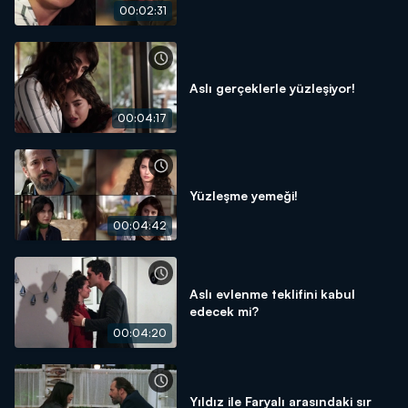
00:02:31
Aslı gerçeklerle yüzleşiyor!
00:04:17
Yüzleşme yemeği!
00:04:42
Aslı evlenme teklifini kabul
edecek mi?
00:04:20
Yıldız ile Faryalı arasındaki sır