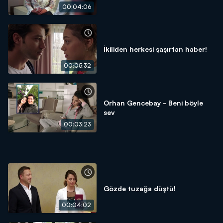
00:04:06
İkiliden herkesi şaşırtan haber!
00:05:32
Orhan Gencebay - Beni böyle
sev
00:03:23
Gözde tuzağa düştü!
00:04:02