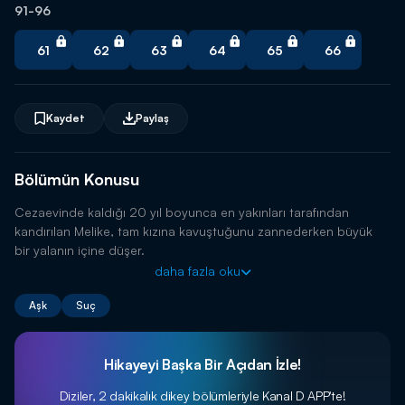
91-96
61
62
63
64
65
66
Kaydet
Paylaş
Bölümün Konusu
Cezaevinde kaldığı 20 yıl boyunca en yakınları tarafından
kandırılan Melike, tam kızına kavuştuğunu zannederken büyük
bir yalanın içine düşer.
daha fazla oku
Aşk
Suç
Hikayeyi Başka Bir Açıdan İzle!
Diziler, 2 dakikalık dikey bölümleriyle
Kanal D APP'te!