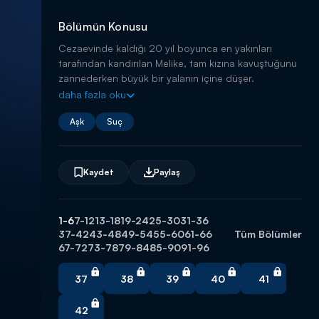
Bölümün Konusu
Cezaevinde kaldığı 20 yıl boyunca en yakınları
tarafından kandırılan Melike, tam kızına kavuştuğunu
zannederken büyük bir yalanın içine düşer.
daha fazla oku
Aşk
Suç
Kaydet
Paylaş
1-6
7-12
13-18
19-24
25-30
31-36
37-42
43-48
49-54
55-60
61-66
Tüm Bölümler
67-72
73-78
79-84
85-90
91-96
37
38
39
40
41
42