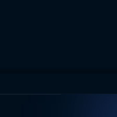
muhteşem ikili
I