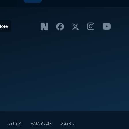
İLETİŞİM
HATA BİLDİR
DİĞER