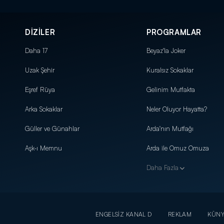
DİZİLER
PROGRAMLAR
Daha 17
Beyaz'la Joker
Uzak Şehir
Kuralsız Sokaklar
Eşref Rüya
Gelinim Mutfakta
Arka Sokaklar
Neler Oluyor Hayatta?
Güller ve Günahlar
Arda'nın Mutfağı
Aşk-ı Memnu
Arda ile Omuz Omuza
Daha Fazla
ENGELSİZ KANAL D
REKLAM
KÜN