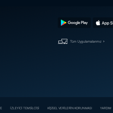
Tüm Uygulamalarımız
YE
İZLEYİCİ TEMSİLCİSİ
KİŞİSEL VERİLERİN KORUNMASI
YARDIM