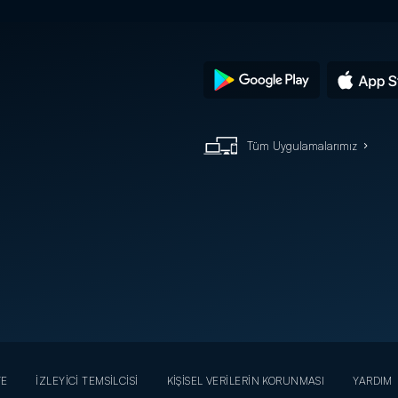
Tüm Uygulamalarımız
YE
İZLEYİCİ TEMSİLCİSİ
KİŞİSEL VERİLERİN KORUNMASI
YARDIM