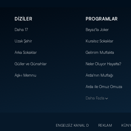
DİZİLER
PROGRAMLAR
Daha 17
Beyaz'la Joker
Uzak Şehir
Kuralsız Sokaklar
Arka Sokaklar
Gelinim Mutfakta
Güller ve Günahlar
Neler Oluyor Hayatta?
Aşk-ı Memnu
Arda'nın Mutfağı
Arda ile Omuz Omuza
Daha Fazla
ENGELSİZ KANAL D
REKLAM
KÜN