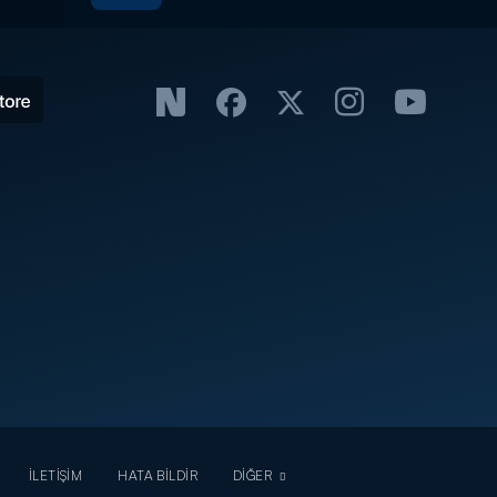
İLETİŞİM
HATA BİLDİR
DİĞER