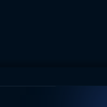
muhteşem ikili
I