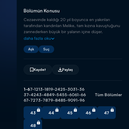
Bölümün Konusu
Cezaevinde kaldığı 20 yıl boyunca en yakınları
tarafından kandırılan Melike, tam kızına kavuştuğunu
zannederken büyük bir yalanın içine düşer.
daha fazla oku
Aşk
Suç
Kaydet
Paylaş
1-6
7-12
13-18
19-24
25-30
31-36
37-42
43-48
49-54
55-60
61-66
Tüm Bölümler
67-72
73-78
79-84
85-90
91-96
43
44
45
46
47
48