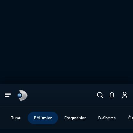
Arama
muhteşem ikili
ARAMA SONUÇLARI
Tümü
Bölümler
Fragmanlar
D-Shorts
Öz
DİĞER SONUÇLAR