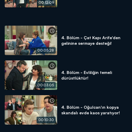
00:12:09
4. Bölüm - Çat Kapı Arife'den
gelinine sermaye desteği!
00:05:28
4. Bölüm - Evliliğin temeli
dürüstlüktür!
00:03:05
4. Bölüm - Oğulcan'ın kopya
skandalı evde kaos yaratıyor!
00:10:30