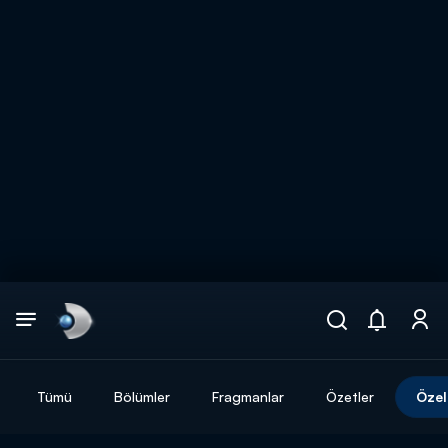
Arama
muhteşem ikili
ARAMA SONUÇLARI
Tümü
Bölümler
Fragmanlar
Özetler
Özel
DİĞER SONUÇLAR