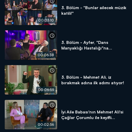
3. Bölüm - "Bunlar ailecek müzik
katili!"
00:03:10
3. Bölüm - Ayfer, "Dans
Manyaklığı Hastalığı"na
yakalanıyor!
00:06:38
3. Bölüm - Mehmet Ali, iz
bırakmak adına ilk adımı atıyor!
00:06:59
İyi Aile Babası'nın Mehmet Ali'si
Çağlar Çorumlu ile keyifli
röportaj!
00:02:56