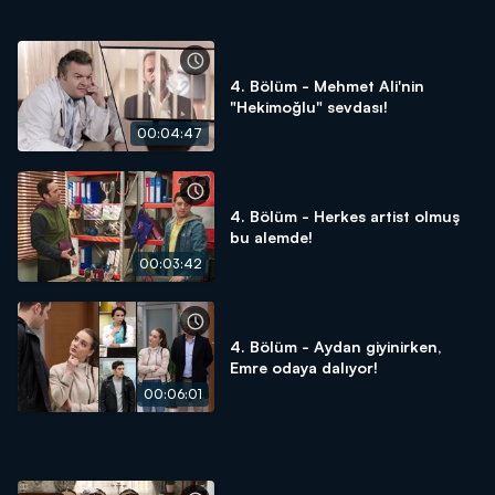
4. Bölüm - Mehmet Ali'nin
"Hekimoğlu" sevdası!
00:04:47
4. Bölüm - Herkes artist olmuş
bu alemde!
00:03:42
4. Bölüm - Aydan giyinirken,
Emre odaya dalıyor!
00:06:01