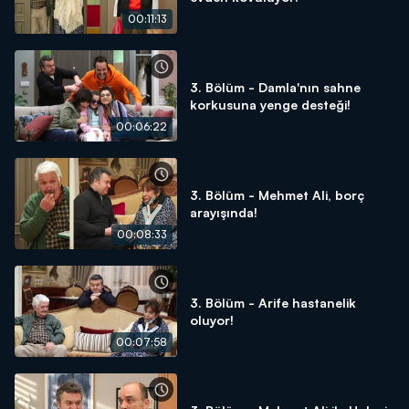
00:11:13
3. Bölüm - Damla'nın sahne
korkusuna yenge desteği!
00:06:22
3. Bölüm - Mehmet Ali, borç
arayışında!
00:08:33
3. Bölüm - Arife hastanelik
oluyor!
00:07:58