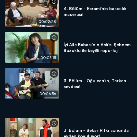
4. Bölüm - Kerami'nin bakıcılık
macerası!
00:02:28
İyi Aile Babası'nın Aslı'sı Şebnem
Bozoklu ile keyifli röportaj!
00:03:15
3. Bölüm - Oğulcan'ın, Tarkan
sevdası!
00:06:56
3. Bölüm - Bekar Rıfkı sonunda
evden kovuluyor!