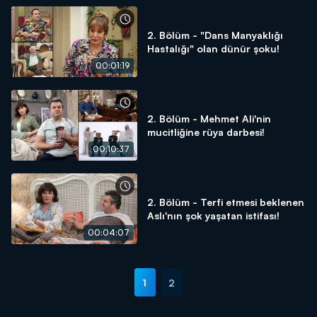
2. Bölüm - "Dans Manyaklığı
Hastalığı" olan dünür şoku!
00:01:19
2. Bölüm - Mehmet Ali'nin
mucitliğine rüya darbesi!
00:10:37
2. Bölüm - Terfi etmesi beklenen
Aslı'nın şok yaşatan istifası!
00:04:07
1
2