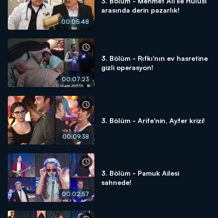
3. Bölüm - Mehmet Ali ile Hulusi
arasında derin pazarlık!
00:05:48
3. Bölüm - Rıfkı'nın ev hasretine
gizli operasyon!
00:07:23
3. Bölüm - Arife'nin, Ayfer krizi!
00:09:38
3. Bölüm - Pamuk Ailesi
sahnede!
00:02:57