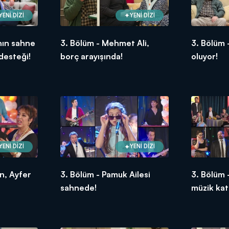
YENİ DİZİ
YENİ DİZİ
nın sahne
3. Bölüm - Mehmet Ali,
3. Bölüm 
desteği!
borç arayışında!
oluyor!
YENİ DİZİ
YENİ DİZİ
in, Ayfer
3. Bölüm - Pamuk Ailesi
3. Bölüm 
sahnede!
müzik kati