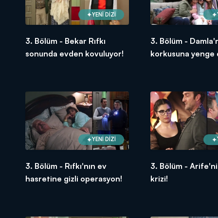
YENİ DİZİ
3. Bölüm - Bekar Rıfkı
3. Bölüm - Damla'
sonunda evden kovuluyor!
korkusuna yenge 
YENİ DİZİ
3. Bölüm - Rıfkı'nın ev
3. Bölüm - Arife'n
hasretine gizli operasyon!
krizi!