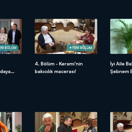
yaratıyor!
ENİ BÖLÜM
YENİ BÖLÜM
4. Bölüm - Kerami'nin
İyi Aile Ba
odaya
bakıcılık macerası!
Şebnem Bo
röportaj!