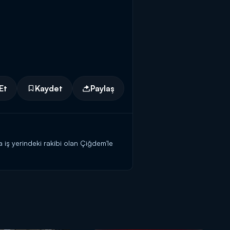
Et
Kaydet
Paylaş
a iş yerindeki rakibi olan Çiğdem'le
eştiriyor.