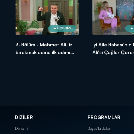
YENİ DİZİ
3. Bölüm - Mehmet Ali, iz
İyi Aile Babası'nı
bırakmak adına ilk adımı
Ali'si Çağlar Çorum
atıyor!
keyifli röportaj!
DİZİLER
PROGRAMLAR
Daha 17
Beyaz'la Joker