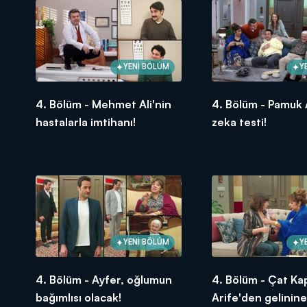
YENİ BÖLÜM
Y
4. Bölüm - Mehmet Ali'nin
4. Bölüm - Pamuk A
hastalarla imtihanı!
zeka testi!
YENİ BÖLÜM
Y
4. Bölüm - Ayfer, oğlumun
4. Bölüm - Çat Ka
bağımlısı olacak!
Arife'den gelinin