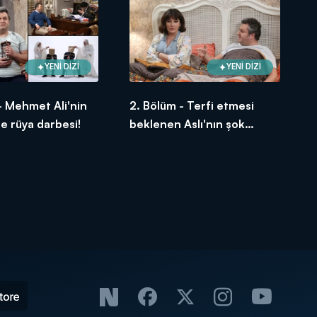
YENİ DİZİ
YENİ DİZİ
- Mehmet Ali'nin
2. Bölüm - Terfi etmesi
ne rüya darbesi!
beklenen Aslı'nın şok
yaşatan istifası!