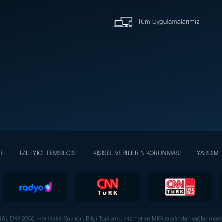
Tüm Uygulamalarımız
YE
İZLEYİCİ TEMSİLCİSİ
KİŞİSEL VERİLERİN KORUNMASI
YARDIM
AL D © 2026. Her Hakkı Saklıdır.
Bilgi Toplumu Hizmetleri MKK tarafından sağlanmakta