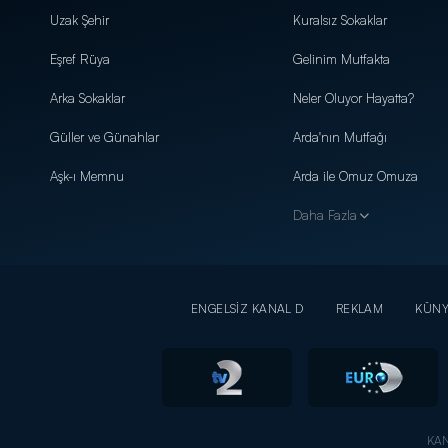
Uzak Şehir
Kuralsız Sokaklar
Eşref Rüya
Gelinim Mutfakta
Arka Sokaklar
Neler Oluyor Hayatta?
Güller ve Günahlar
Arda'nın Mutfağı
Aşk-ı Memnu
Arda ile Omuz Omuza
Daha Fazla
ENGELSİZ KANAL D
REKLAM
KÜN
KAN