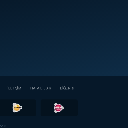
İLETİŞİM
HATA BİLDİR
DİĞER
dır.