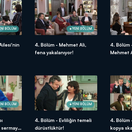
ENİ BÖLÜM
YENİ BÖLÜM
ilesi'nin
4. Bölüm - Mehmet Ali,
4. Bölüm 
fena yakalanıyor!
Mehmet A
ENİ BÖLÜM
YENİ BÖLÜM
pı
4. Bölüm - Evliliğin temeli
4. Bölüm 
e sermaye
dürüstlüktür!
kopya ska