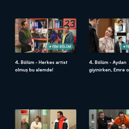
desteği!
YENİ BÖLÜM
Y
4. Bölüm - Herkes artist
4. Bölüm - Aydan
olmuş bu alemde!
giyinirken, Emre 
dalıyor!