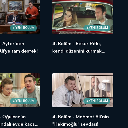
YENİ BÖLÜM
YENİ BÖLÜM
- Ayfer'den
4. Bölüm - Bekar Rıfkı,
li'ye tam destek!
kendi düzenini kurmak
istiyor!
YENİ BÖLÜM
YENİ BÖLÜM
- Oğulcan'ın
4. Bölüm - Mehmet Ali'nin
ndalı evde kaos
"Hekimoğlu" sevdası!