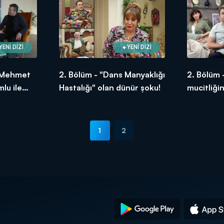
YENİ DİZİ
YENİ DİZİ
n Mehmet
2. Bölüm - "Dans Manyaklığı
2. Bölüm 
lu ile
Hastalığı" olan dünür şoku!
mucitliği
1
2