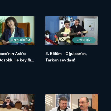
YENİ BÖLÜM
YENİ DİZİ
bası'nın Aslı'sı
3. Bölüm - Oğulcan'ın,
zoklu ile keyifli
Tarkan sevdası!