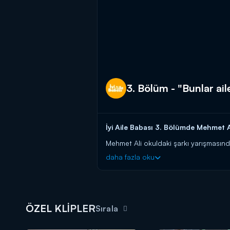
3. Bölüm - "Bunlar ail
İyi Aile Babası 3. Bölümde Mehmet Al
Mehmet Ali okuldaki şarkı yarışmasında 
karşılaşıyor. Çiğdem'in kızının sahnede
daha fazla oku
İyi Aile Babası yeni bölümüyle perş
ÖZEL KLİPLER
Sırala