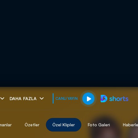
muhteşem ikili
DAHA FAZLA
CANLI YAYIN
I
manlar
Özetler
Özel Klipler
Foto Galeri
Haberle