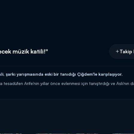
ecek müzik katili!"
Takip 
i, şarkı yarışmasında eski bir tanıdığı Çiğdem'le karşılaşıyor.
tesadüfen Arife'nin yıllar önce evlenmesi için tanıştırdığı ve Aslı'nın d
 şarkı söylediği anlarda Mehmet Ali "Bunlar ailecek müzik katili" diye el
embe saat 20.00'da Kanal D'de!