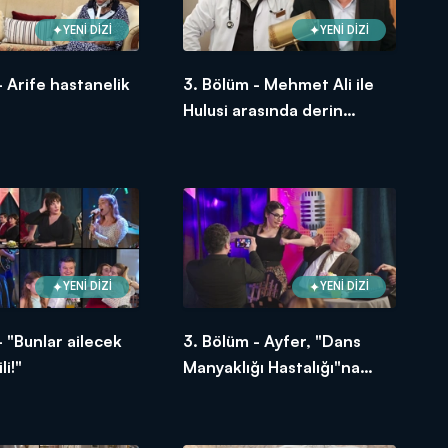
YENİ DİZİ
YENİ DİZİ
- Arife hastanelik
3. Bölüm - Mehmet Ali ile
Hulusi arasında derin
pazarlık!
YENİ DİZİ
YENİ DİZİ
- "Bunlar ailecek
3. Bölüm - Ayfer, "Dans
li!"
Manyaklığı Hastalığı"na
yakalanıyor!