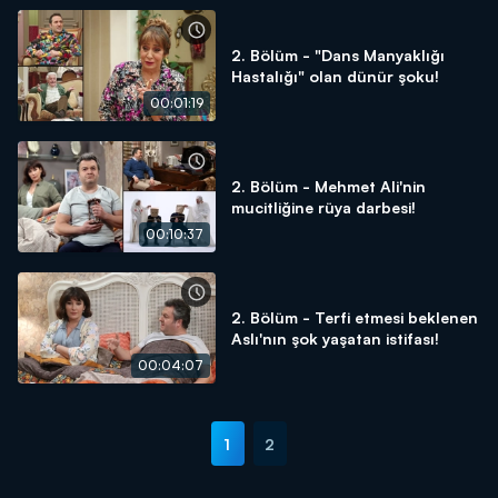
2. Bölüm - "Dans Manyaklığı
Hastalığı" olan dünür şoku!
00:01:19
2. Bölüm - Mehmet Ali'nin
mucitliğine rüya darbesi!
00:10:37
2. Bölüm - Terfi etmesi beklenen
Aslı'nın şok yaşatan istifası!
00:04:07
1
2