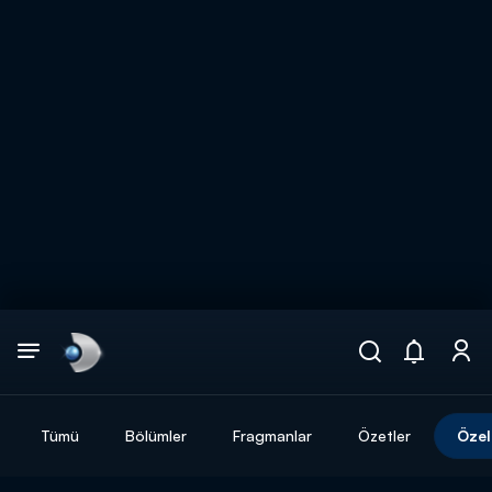
Arama
muhteşem ikili
ARAMA SONUÇLARI
Tümü
Bölümler
Fragmanlar
Özetler
Özel
DİĞER SONUÇLAR