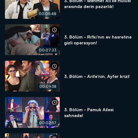
3. Bölüm - Mehmet Ali ile Hulusi
arasında derin pazarlık!
00:05:48
3. Bölüm - Rıfkı'nın ev hasretine
gizli operasyon!
00:07:23
3. Bölüm - Arife'nin, Ayfer krizi!
00:09:38
3. Bölüm - Pamuk Ailesi
sahnede!
00:02:57