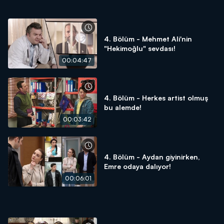
4. Bölüm - Mehmet Ali'nin
"Hekimoğlu" sevdası!
00:04:47
4. Bölüm - Herkes artist olmuş
bu alemde!
00:03:42
4. Bölüm - Aydan giyinirken,
Emre odaya dalıyor!
00:06:01