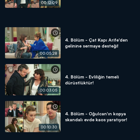
00:12:09
4. Bölüm - Çat Kapı Arife'den
gelinine sermaye desteği!
00:05:28
4. Bölüm - Evliliğin temeli
dürüstlüktür!
00:03:05
4. Bölüm - Oğulcan'ın kopya
skandalı evde kaos yaratıyor!
00:10:30