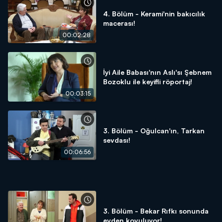
4. Bölüm - Kerami'nin bakıcılık
macerası!
00:02:28
İyi Aile Babası'nın Aslı'sı Şebnem
Bozoklu ile keyifli röportaj!
00:03:15
3. Bölüm - Oğulcan'ın, Tarkan
sevdası!
00:06:56
3. Bölüm - Bekar Rıfkı sonunda
evden kovuluyor!