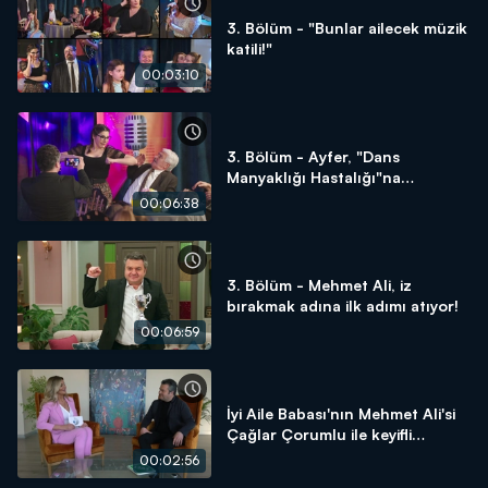
3. Bölüm - "Bunlar ailecek müzik
katili!"
00:03:10
3. Bölüm - Ayfer, "Dans
Manyaklığı Hastalığı"na
yakalanıyor!
00:06:38
3. Bölüm - Mehmet Ali, iz
bırakmak adına ilk adımı atıyor!
00:06:59
İyi Aile Babası'nın Mehmet Ali'si
Çağlar Çorumlu ile keyifli
röportaj!
00:02:56