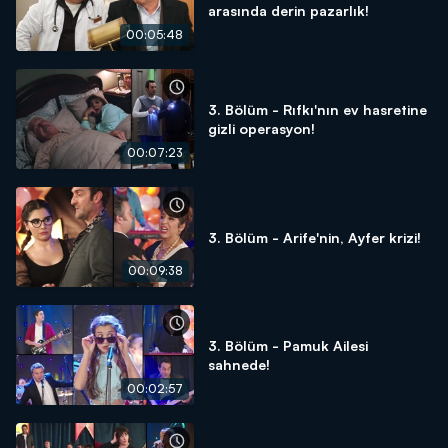
arasında derin pazarlık!
00:05:48
3. Bölüm - Rıfkı'nın ev hasretine
gizli operasyon!
00:07:23
3. Bölüm - Arife'nin, Ayfer krizi!
00:09:38
3. Bölüm - Pamuk Ailesi
sahnede!
00:02:57