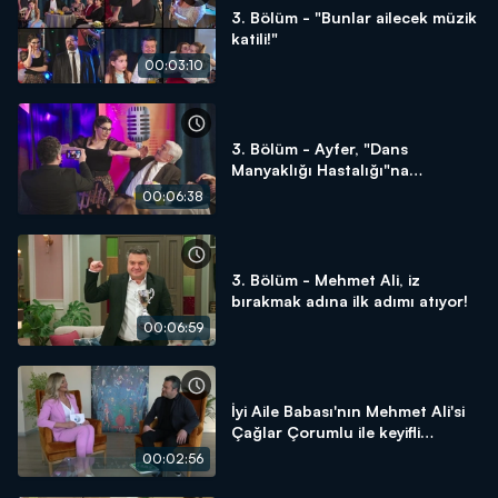
3. Bölüm - "Bunlar ailecek müzik
katili!"
00:03:10
3. Bölüm - Ayfer, "Dans
Manyaklığı Hastalığı"na
yakalanıyor!
00:06:38
3. Bölüm - Mehmet Ali, iz
bırakmak adına ilk adımı atıyor!
00:06:59
İyi Aile Babası'nın Mehmet Ali'si
Çağlar Çorumlu ile keyifli
röportaj!
00:02:56