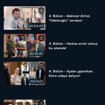
4. Bölüm - Mehmet Ali'nin
"Hekimoğlu" sevdası!
00:04:47
4. Bölüm - Herkes artist olmuş
bu alemde!
00:03:42
4. Bölüm - Aydan giyinirken,
Emre odaya dalıyor!
00:06:01