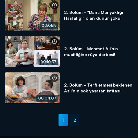
2. Bölüm - "Dans Manyaklığı
Hastalığı" olan dünür şoku!
00:01:19
2. Bölüm - Mehmet Ali'nin
mucitliğine rüya darbesi!
00:10:37
2. Bölüm - Terfi etmesi beklenen
Aslı'nın şok yaşatan istifası!
00:04:07
1
2