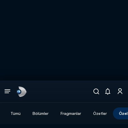
Arama
muhteşem ikili
ARAMA SONUÇLARI
Tümü
Bölümler
Fragmanlar
Özetler
Özel
DİĞER SONUÇLAR