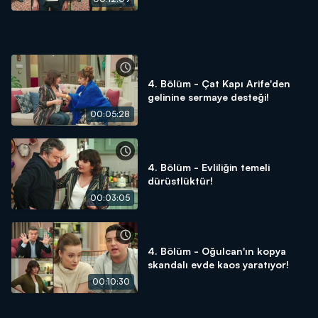
4. Bölüm - Çat Kapı Arife'den
gelinine sermaye desteği!
00:05:28
4. Bölüm - Evliliğin temeli
dürüstlüktür!
00:03:05
4. Bölüm - Oğulcan'ın kopya
skandalı evde kaos yaratıyor!
00:10:30