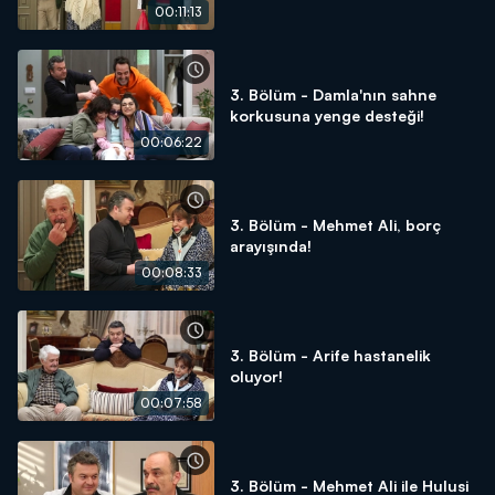
00:11:13
3. Bölüm - Damla'nın sahne
korkusuna yenge desteği!
00:06:22
3. Bölüm - Mehmet Ali, borç
arayışında!
00:08:33
3. Bölüm - Arife hastanelik
oluyor!
00:07:58
3. Bölüm - Mehmet Ali ile Hulusi