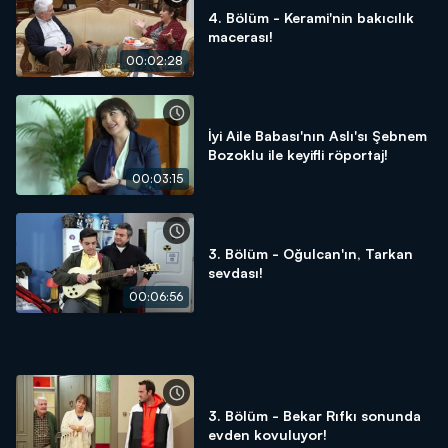
4. Bölüm - Kerami'nin bakıcılık
macerası!
00:02:28
İyi Aile Babası'nın Aslı'sı Şebnem
Bozoklu ile keyifli röportaj!
00:03:15
3. Bölüm - Oğulcan'ın, Tarkan
sevdası!
00:06:56
3. Bölüm - Bekar Rıfkı sonunda
evden kovuluyor!