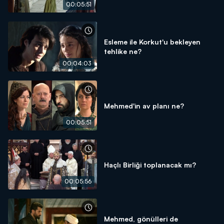
00:05:51
Esleme ile Korkut'u bekleyen
tehlike ne?
00:04:03
Mehmed'in av planı ne?
00:05:51
Haçlı Birliği toplanacak mı?
00:05:56
Mehmed, gönülleri de