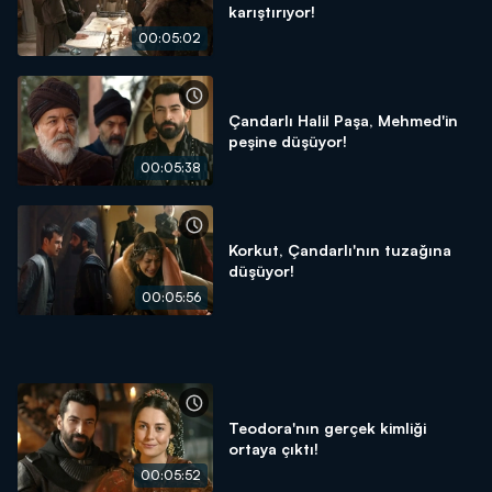
karıştırıyor!
00:05:02
Çandarlı Halil Paşa, Mehmed'in
peşine düşüyor!
00:05:38
Korkut, Çandarlı'nın tuzağına
düşüyor!
00:05:56
Teodora'nın gerçek kimliği
ortaya çıktı!
00:05:52