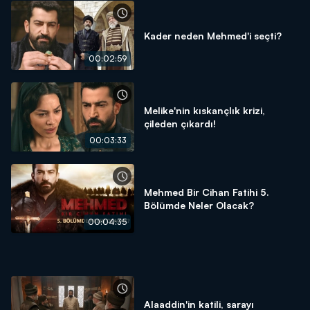
Kader neden Mehmed'i seçti?
00:02:59
Melike'nin kıskançlık krizi,
çileden çıkardı!
00:03:33
Mehmed Bir Cihan Fatihi 5.
Bölümde Neler Olacak?
00:04:35
Alaaddin'in katili, sarayı