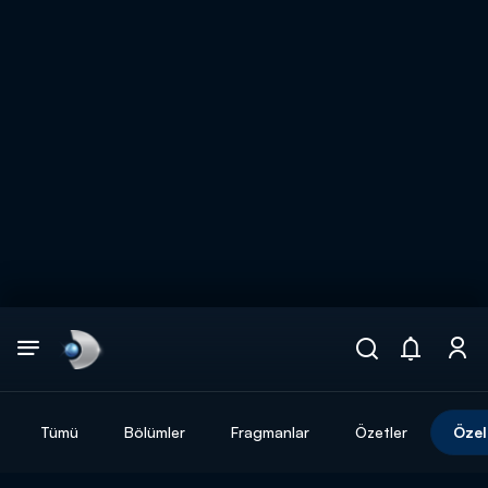
Arama
muhteşem ikili
ARAMA SONUÇLARI
Tümü
Bölümler
Fragmanlar
Özetler
Özel
DİĞER SONUÇLAR