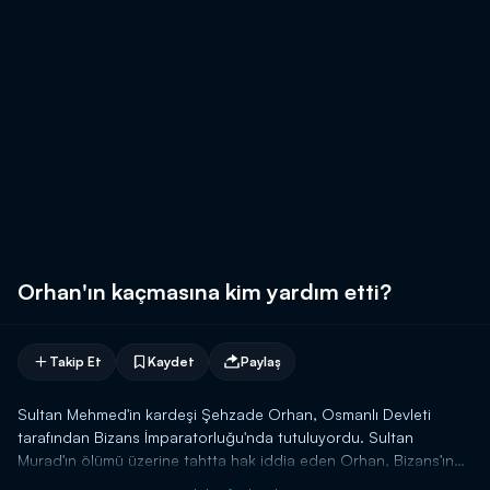
Orhan'ın kaçmasına kim yardım etti?
Takip Et
Kaydet
Paylaş
Sultan Mehmed'in kardeşi Şehzade Orhan, Osmanlı Devleti
tarafından Bizans İmparatorluğu'nda tutuluyordu. Sultan
Murad'ın ölümü üzerine tahtta hak iddia eden Orhan, Bizans'ın
da desteğini almıştı. Mehmed ve ordusu karşısında mücadele