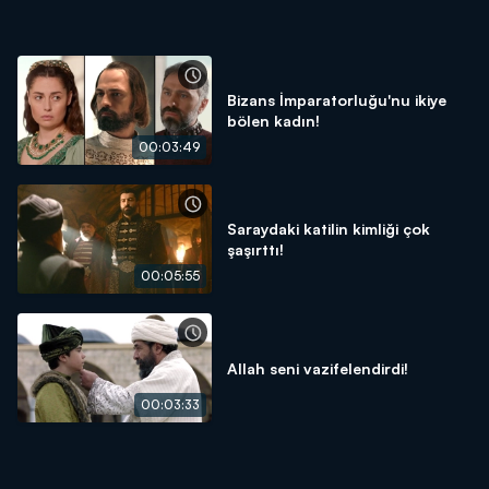
Bizans İmparatorluğu'nu ikiye
bölen kadın!
00:03:49
Saraydaki katilin kimliği çok
şaşırttı!
00:05:55
Allah seni vazifelendirdi!
00:03:33