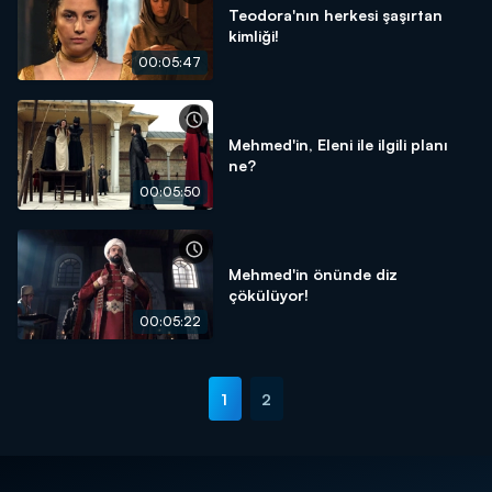
Teodora'nın herkesi şaşırtan
kimliği!
00:05:47
Mehmed'in, Eleni ile ilgili planı
ne?
00:05:50
Mehmed'in önünde diz
çökülüyor!
00:05:22
1
2