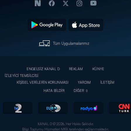
Tüm Uygulamalarımız
ENGELSİZ KANAL D
REKLAM
KÜNYE
İZLEYİCİ TEMSİLCİSİ
KİŞİSEL VERİLERİN KORUNMASI
YARDIM
İLETİŞİM
HATA BİLDİR
DİĞER
KANAL D © 2026. Her Hakkı Saklıdır.
Bilgi Toplumu Hizmetleri MKK tarafından sağlanmaktadır.