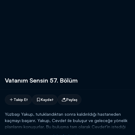
Vatanım Sensin 57. Bölüm
Takip Et
Kaydet
Paylaş
Yüzbaşı Yakup, tutuklandıktan sonra kaldırıldığı hastaneden
kaçmayı başarır. Yakup, Cevdet ile buluşur ve geleceğe yönelik
planlarını konuşurlar. Bu buluşma tam olarak Cevdet’in istediği
gibi devam eder. Zira Cevdet, Yakup’un Yunan Kumandanı