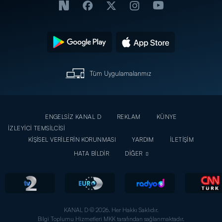
Tüm Uygulamalarımız
ENGELSİZ KANAL D
REKLAM
KÜNYE
İZLEYİCİ TEMSİLCİSİ
KİŞİSEL VERİLERİN KORUNMASI
YARDIM
İLETİŞİM
HATA BİLDİR
DİĞER
KANAL D © 2026. Her Hakkı Saklıdır.
Bilgi Toplumu Hizmetleri MKK tarafından sağlanmaktadır.