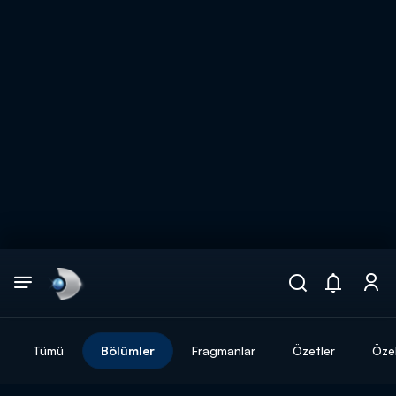
Arama
muhteşem ikili
ARAMA SONUÇLARI
Tümü
Bölümler
Fragmanlar
Özetler
Özel
DİĞER SONUÇLAR