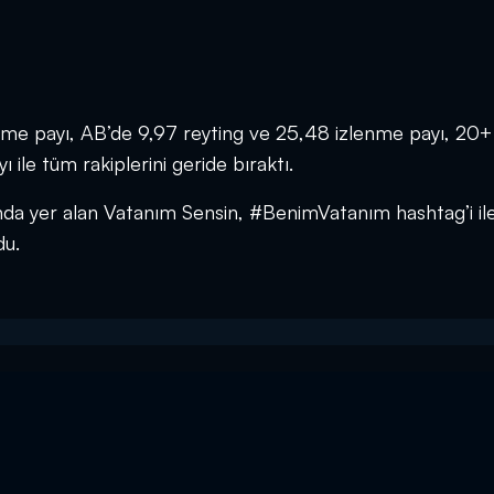
lenme payı, AB’de 9,97 reyting ve 25,48 izlenme payı, 20+
ile tüm rakiplerini geride bıraktı.
nda yer alan Vatanım Sensin, #BenimVatanım hashtag’i i
du.