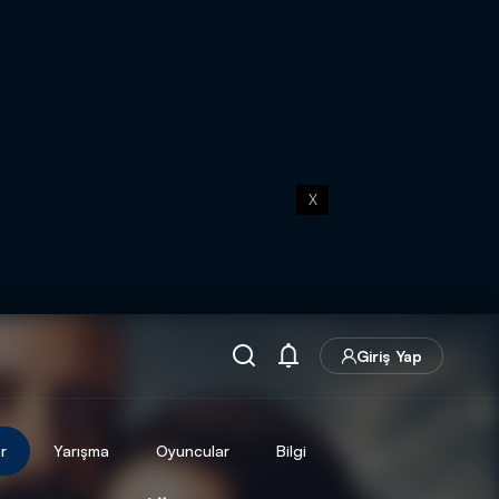
X
Giriş Yap
r
Yarışma
Oyuncular
Bilgi