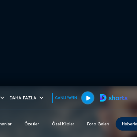
muhteşem ikili
DAHA FAZLA
CANLI YAYIN
I
manlar
Özetler
Özel Klipler
Foto Galeri
Haberle