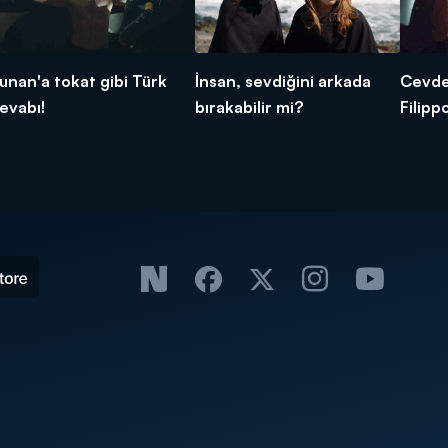
unan'a tokat gibi Türk
İnsan, sevdiğini arkada
Cevdet
evabı!
bırakabilir mi?
Filipp