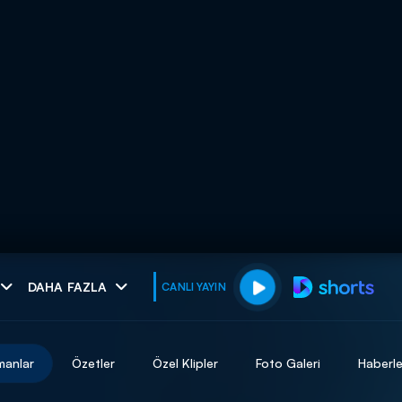
muhteşem ikili
DAHA FAZLA
CANLI YAYIN
I
manlar
Özetler
Özel Klipler
Foto Galeri
Haberle