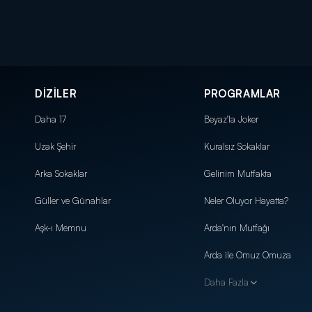
DİZİLER
PROGRAMLAR
Daha 17
Beyaz'la Joker
Uzak Şehir
Kuralsız Sokaklar
Arka Sokaklar
Gelinim Mutfakta
Güller ve Günahlar
Neler Oluyor Hayatta?
Aşk-ı Memnu
Arda'nın Mutfağı
Arda ile Omuz Omuza
Daha Fazla