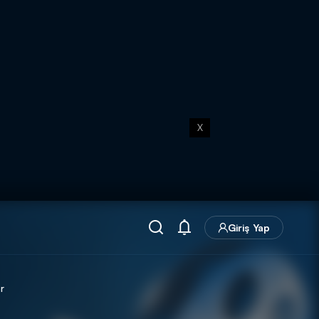
X
Giriş Yap
r