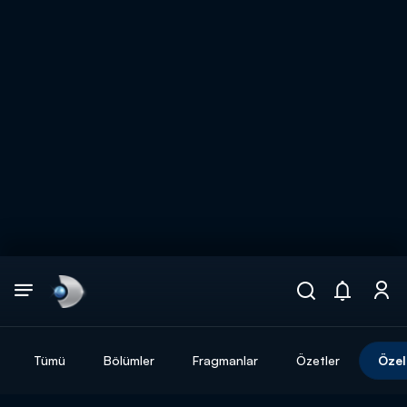
Arama
muhteşem ikili
ARAMA SONUÇLARI
Tümü
Bölümler
Fragmanlar
Özetler
Özel
DİĞER SONUÇLAR