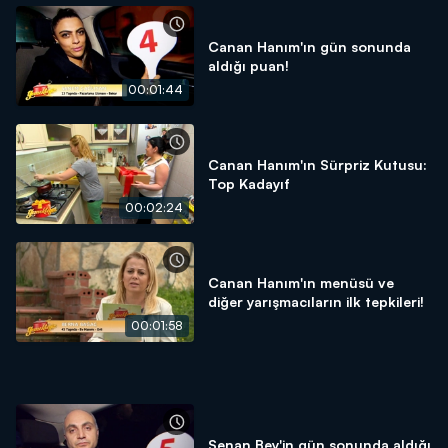
Canan Hanım'ın gün sonunda
aldığı puan!
00:01:44
Canan Hanım'ın Sürpriz Kutusu:
Top Kadayıf
00:02:24
Canan Hanım'ın menüsü ve
diğer yarışmacıların ilk tepkileri!
00:01:58
Senan Bey'in gün sonunda aldığı