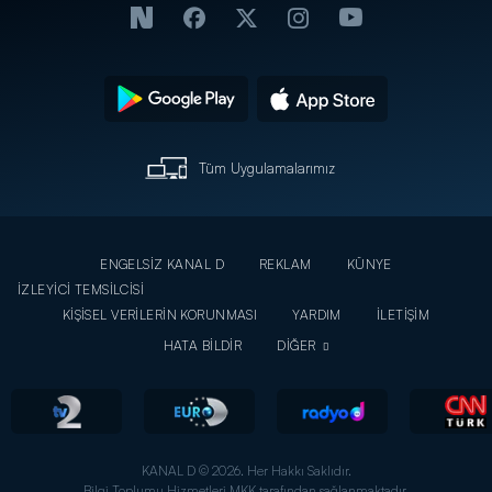
Tüm Uygulamalarımız
ENGELSİZ KANAL D
REKLAM
KÜNYE
İZLEYİCİ TEMSİLCİSİ
KİŞİSEL VERİLERİN KORUNMASI
YARDIM
İLETİŞİM
HATA BİLDİR
DİĞER
KANAL D © 2026. Her Hakkı Saklıdır.
Bilgi Toplumu Hizmetleri MKK tarafından sağlanmaktadır.