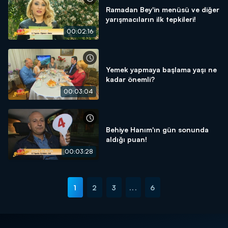
Ramadan Bey'in menüsü ve diğer
yarışmacıların ilk tepkileri!
00:02:16
Yemek yapmaya başlama yaşı ne
kadar önemli?
00:03:04
Behiye Hanım'ın gün sonunda
aldığı puan!
00:03:28
1
2
3
...
6