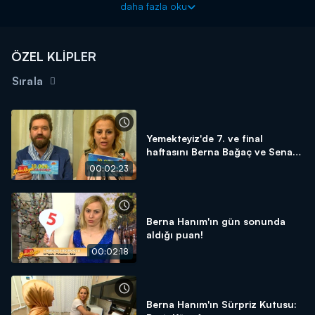
daha fazla oku
ÖZEL KLİPLER
Sırala
Yemekteyiz'de 7. ve final
haftasını Berna Bağaç ve Senan
Ansen 1. bitirdiler!
00:02:23
Berna Hanım'ın gün sonunda
aldığı puan!
00:02:18
Berna Hanım'ın Sürpriz Kutusu: