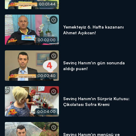
00:01:44
Yemekteyiz 6. Hafta kazananı
Ahmet Açıkcan!
00:02:00
Sevinç Hanım'ın gün sonunda
aldığı puan!
00:02:40
Sevinç Hanım'ın Sürpriz Kutusu:
Çikolatası Sofra Kremi
00:04:00
Sevinç Hanım'ın menüsü ve