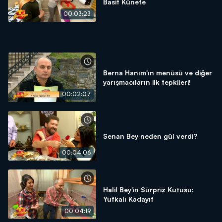
Basit Künefe
00:03:23
Berna Hanım'ın menüsü ve diğer
yarışmacıların ilk tepkileri!
00:02:07
Senan Bey neden gül verdi?
00:04:06
Halil Bey'in Sürpriz Kutusu:
Yufkalı Kadayıf
00:04:19