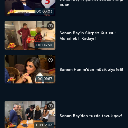
puan!
00:03:03
Senan Bey'in Sürpriz Kutusu:
Muhallebili Kadayıf
00:03:50
Sanem Hanım'dan müzik ziyafeti!
00:01:57
Senan Bey'den tuzda tavuk şov!
00:02:03