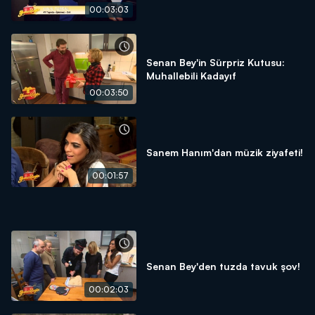
00:03:03
Senan Bey'in Sürpriz Kutusu:
Muhallebili Kadayıf
00:03:50
Sanem Hanım'dan müzik ziyafeti!
00:01:57
Senan Bey'den tuzda tavuk şov!
00:02:03