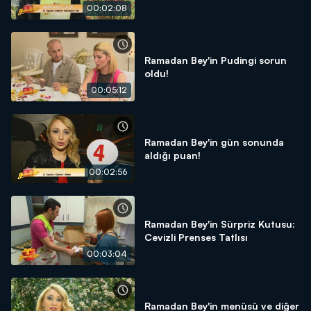
00:02:08
Ramadan Bey'in Pudingi sorun
oldu!
00:05:12
Ramadan Bey'in gün sonunda
aldığı puan!
00:02:56
Ramadan Bey'in Sürpriz Kutusu:
Cevizli Prenses Tatlısı
00:03:04
Ramadan Bey'in menüsü ve diğer