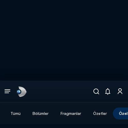
Arama
muhteşem ikili
ARAMA SONUÇLARI
Tümü
Bölümler
Fragmanlar
Özetler
Özel
DİĞER SONUÇLAR