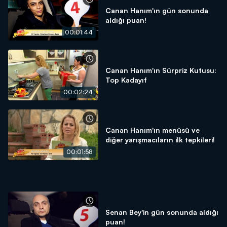
Canan Hanım'ın gün sonunda
aldığı puan!
00:01:44
Canan Hanım'ın Sürpriz Kutusu:
Top Kadayıf
00:02:24
Canan Hanım'ın menüsü ve
diğer yarışmacıların ilk tepkileri!
00:01:58
Senan Bey'in gün sonunda aldığı
puan!