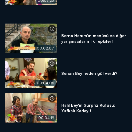
00:03:23
Berna Hanım'ın menüsü ve diğer
yarışmacıların ilk tepkileri!
00:02:07
Senan Bey neden gül verdi?
00:04:06
Halil Bey'in Sürpriz Kutusu:
Yufkalı Kadayıf
00:04:19