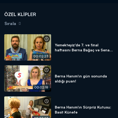
ÖZEL KLİPLER
Sırala
Yemekteyiz'de 7. ve final
haftasını Berna Bağaç ve Senan
Ansen 1. bitirdiler!
00:02:23
Berna Hanım'ın gün sonunda
aldığı puan!
00:02:18
Berna Hanım'ın Sürpriz Kutusu:
Basit Künefe