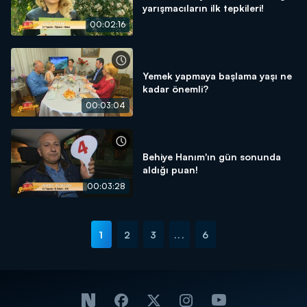
yarışmacıların ilk tepkileri!
00:02:16
Yemek yapmaya başlama yaşı ne
kadar önemli?
00:03:04
Behiye Hanım'ın gün sonunda
aldığı puan!
00:03:28
1
2
3
...
6