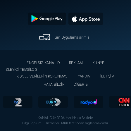
Tüm Uygulamalarımız
ENGELSİZ KANAL D
REKLAM
KÜNYE
İZLEYİCİ TEMSİLCİSİ
KİŞİSEL VERİLERİN KORUNMASI
YARDIM
İLETİŞİM
HATA BİLDİR
DİĞER
KANAL D © 2026. Her Hakkı Saklıdır.
Bilgi Toplumu Hizmetleri MKK tarafından sağlanmaktadır.