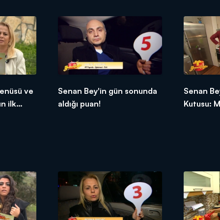
enüsü ve
Senan Bey'in gün sonunda
Senan Bey
n ilk
aldığı puan!
Kutusu: M