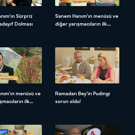
nım'ın Sürpriz
Sanem Hanım'ın menüsü ve
adayıf Dolması
diğer yarışmacıların ilk
tepkileri!
anım'ın menüsü ve
Ramadan Bey'in Pudingi
şmacıların ilk
sorun oldu!