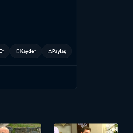
Et
Kaydet
Paylaş