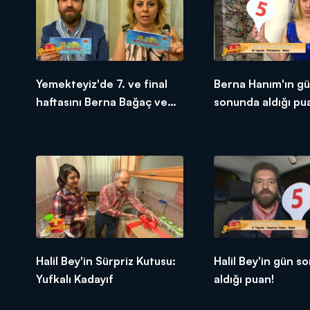
Yemekteyiz'de 7. ve final
Berna Hanım'ın g
haftasını Berna Bağaç ve
sonunda aldığı pu
Senan Ansen 1. bitirdiler!
Halil Bey'in Sürpriz Kutusu:
Halil Bey'in gün s
Yufkalı Kadayıf
aldığı puan!