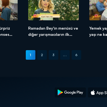
ürpriz
Ramadan Bey'in menüsü ve
Yemek ya
renses
diğer yarışmacıların ilk
yaşı ne k
tepkileri!
1
2
3
...
6