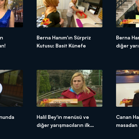
ün
Berna Hanım'ın Sürpriz
Berna Ha
an!
Kutusu: Basit Künefe
diğer yarı
tepkileri!
onunda
Halil Bey'in menüsü ve
Canan Ha
diğer yarışmacıların ilk
masadan 
tepkileri!
etti!