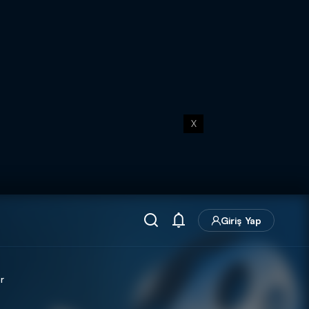
X
Giriş Yap
r