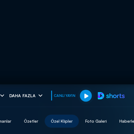
muhteşem ikili
DAHA FAZLA
CANLI YAYIN
I
manlar
Özetler
Özel Klipler
Foto Galeri
Haberle