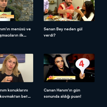
nım'ın menüsü ve
Senan Bey neden gül
şmacıların ilk
verdi?
nım konuklarını
Canan Hanım'ın gün
kovmaktan beter
sonunda aldığı puan!