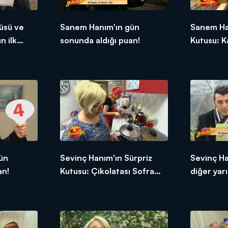
üsü ve
Sanem Hanım'ın gün
Sanem Ha
n ilk
sonunda aldığı puan!
Kutusu: K
ün
Sevinç Hanım'ın Sürpriz
Sevinç H
an!
Kutusu: Çikolatası Sofra
diğer yarı
Kremi
tepkileri!