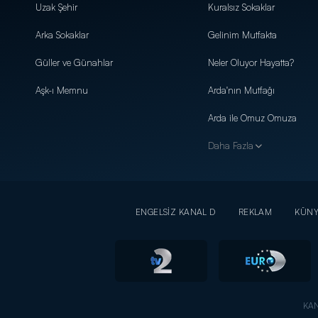
Uzak Şehir
Kuralsız Sokaklar
Arka Sokaklar
Gelinim Mutfakta
Güller ve Günahlar
Neler Oluyor Hayatta?
Aşk-ı Memnu
Arda'nın Mutfağı
Arda ile Omuz Omuza
Daha Fazla
ENGELSİZ KANAL D
REKLAM
KÜN
KAN