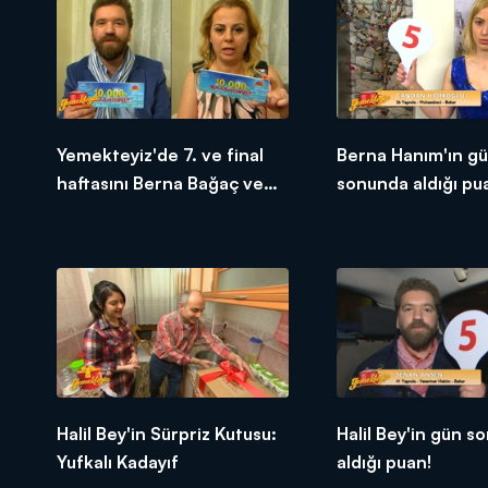
Yemekteyiz'de 7. ve final
Berna Hanım'ın g
haftasını Berna Bağaç ve
sonunda aldığı pu
Senan Ansen 1. bitirdiler!
Halil Bey'in Sürpriz Kutusu:
Halil Bey'in gün s
Yufkalı Kadayıf
aldığı puan!