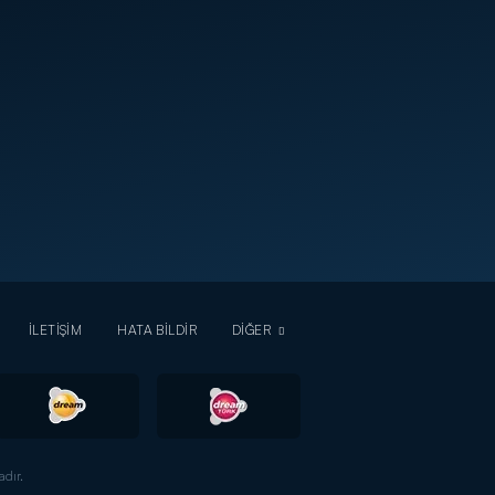
İLETİŞİM
HATA BİLDİR
DİĞER
dır.