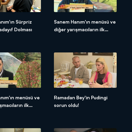
nım'ın Sürpriz
Sanem Hanım'ın menüsü ve
adayıf Dolması
diğer yarışmacıların ilk
tepkileri!
anım'ın menüsü ve
Ramadan Bey'in Pudingi
şmacıların ilk
sorun oldu!