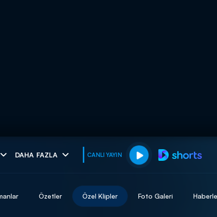
muhteşem ikili
DAHA FAZLA
CANLI YAYIN
I
manlar
Özetler
Özel Klipler
Foto Galeri
Haberle