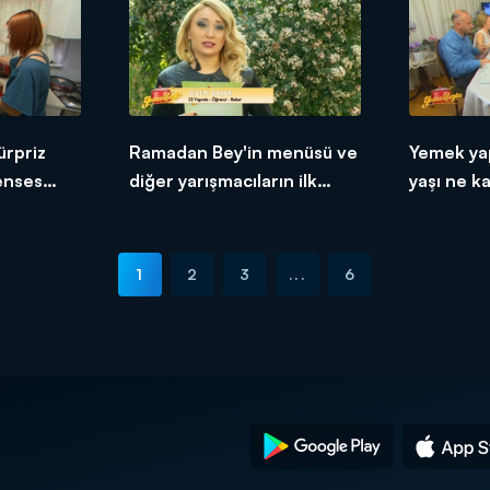
ürpriz
Ramadan Bey'in menüsü ve
Yemek ya
renses
diğer yarışmacıların ilk
yaşı ne k
tepkileri!
1
2
3
...
6