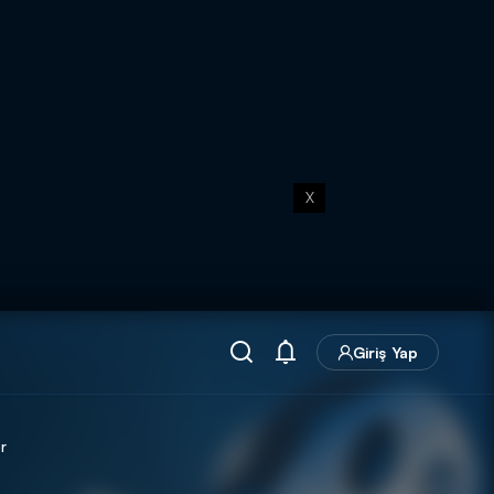
X
Giriş Yap
r