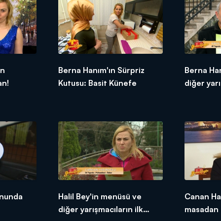
ün
Berna Hanım'ın Sürpriz
Berna Ha
an!
Kutusu: Basit Künefe
diğer yarı
tepkileri!
onunda
Halil Bey'in menüsü ve
Canan Ha
diğer yarışmacıların ilk
masadan 