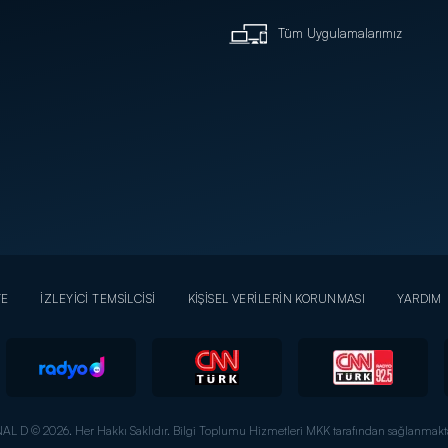
Tüm Uygulamalarımız
YE
İZLEYİCİ TEMSİLCİSİ
KİŞİSEL VERİLERİN KORUNMASI
YARDIM
AL D © 2026. Her Hakkı Saklıdır.
Bilgi Toplumu Hizmetleri MKK tarafından sağlanmakta