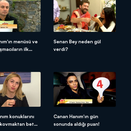
nım'ın menüsü ve
Senan Bey neden gül
şmacıların ilk
verdi?
nım konuklarını
Canan Hanım'ın gün
kovmaktan beter
sonunda aldığı puan!