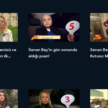
tepkileri!
etti!
enüsü ve
Senan Bey'in gün sonunda
Senan Bey
n ilk
aldığı puan!
Kutusu: M