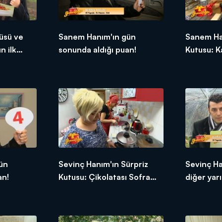
üsü ve
Sanem Hanım'ın gün
Sanem Ha
n ilk
sonunda aldığı puan!
Kutusu: K
ün
Sevinç Hanım'ın Sürpriz
Sevinç H
an!
Kutusu: Çikolatası Sofra
diğer yarı
Kremi
tepkileri!