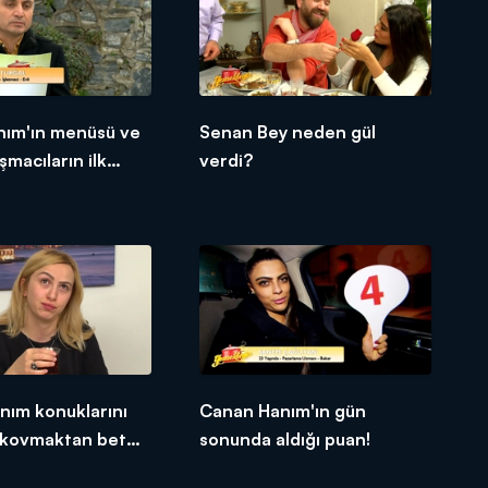
nım'ın menüsü ve
Senan Bey neden gül
şmacıların ilk
verdi?
nım konuklarını
Canan Hanım'ın gün
kovmaktan beter
sonunda aldığı puan!