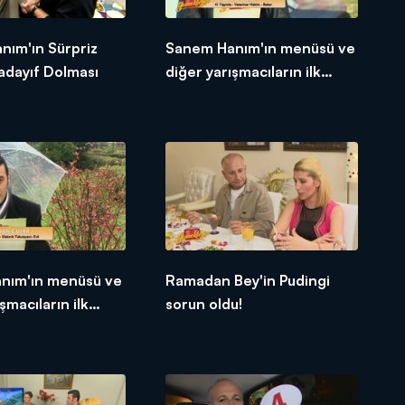
nım'ın Sürpriz
Sanem Hanım'ın menüsü ve
adayıf Dolması
diğer yarışmacıların ilk
tepkileri!
anım'ın menüsü ve
Ramadan Bey'in Pudingi
şmacıların ilk
sorun oldu!