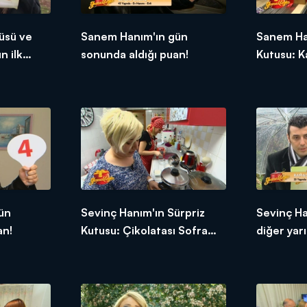
üsü ve
Sanem Hanım'ın gün
Sanem Ha
n ilk
sonunda aldığı puan!
Kutusu: K
ün
Sevinç Hanım'ın Sürpriz
Sevinç H
an!
Kutusu: Çikolatası Sofra
diğer yarı
Kremi
tepkileri!