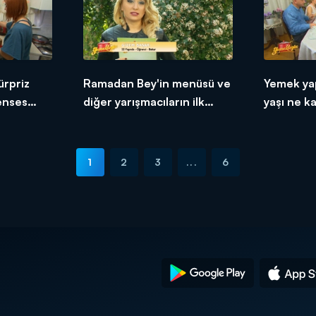
ürpriz
Ramadan Bey'in menüsü ve
Yemek ya
renses
diğer yarışmacıların ilk
yaşı ne k
tepkileri!
1
2
3
...
6