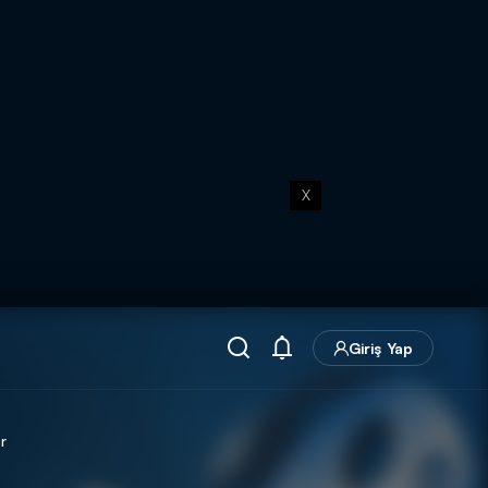
X
Giriş Yap
r