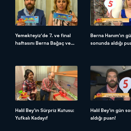
Yemekteyiz'de 7. ve final
Berna Hanım'ın g
haftasını Berna Bağaç ve
sonunda aldığı pu
Senan Ansen 1. bitirdiler!
Halil Bey'in Sürpriz Kutusu:
Halil Bey'in gün s
Yufkalı Kadayıf
aldığı puan!