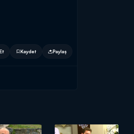
Et
Kaydet
Paylaş