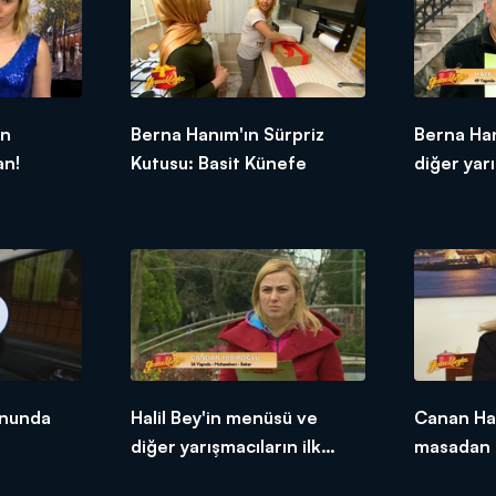
ün
Berna Hanım'ın Sürpriz
Berna Ha
an!
Kutusu: Basit Künefe
diğer yarı
tepkileri!
onunda
Halil Bey'in menüsü ve
Canan Ha
diğer yarışmacıların ilk
masadan 
tepkileri!
etti!