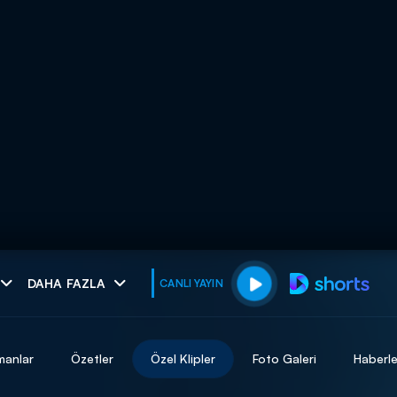
muhteşem ikili
DAHA FAZLA
CANLI YAYIN
I
manlar
Özetler
Özel Klipler
Foto Galeri
Haberle