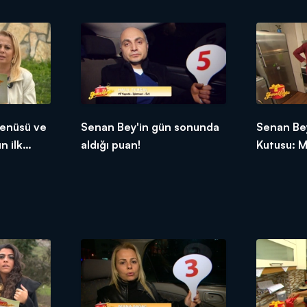
enüsü ve
Senan Bey'in gün sonunda
Senan Bey
n ilk
aldığı puan!
Kutusu: M