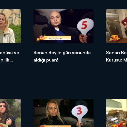
enüsü ve
Senan Bey'in gün sonunda
Senan Bey
n ilk
aldığı puan!
Kutusu: M