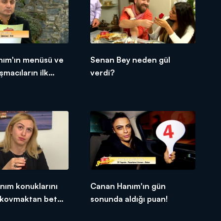
nım'ın menüsü ve
Senan Bey neden gül
şmacıların ilk
verdi?
nım konuklarını
Canan Hanım'ın gün
kovmaktan beter
sonunda aldığı puan!