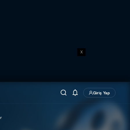
X
Giriş Yap
r