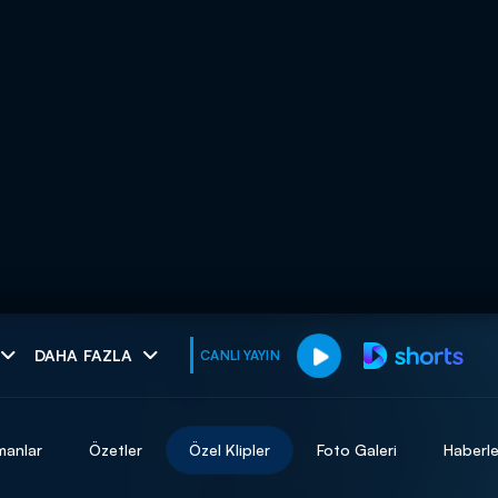
muhteşem ikili
DAHA FAZLA
CANLI YAYIN
I
manlar
Özetler
Özel Klipler
Foto Galeri
Haberle