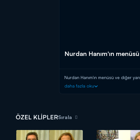
Nurdan Hanım'ın menüsü ve
Nurdan Hanım'ın menüsü ve diğer yarışm
daha fazla oku
ÖZEL KLİPLER
Sırala