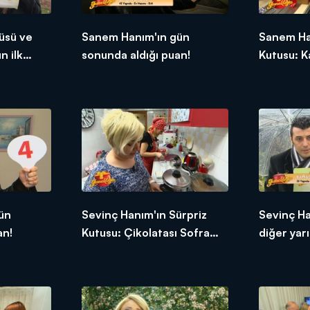
üsü ve
Sanem Hanım'ın gün
Sanem Ha
n ilk
sonunda aldığı puan!
Kutusu: K
ün
Sevinç Hanım'ın Sürpriz
Sevinç H
an!
Kutusu: Çikolatası Sofra
diğer yarı
Kremi
tepkileri!