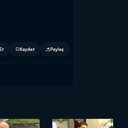
Et
Kaydet
Paylaş