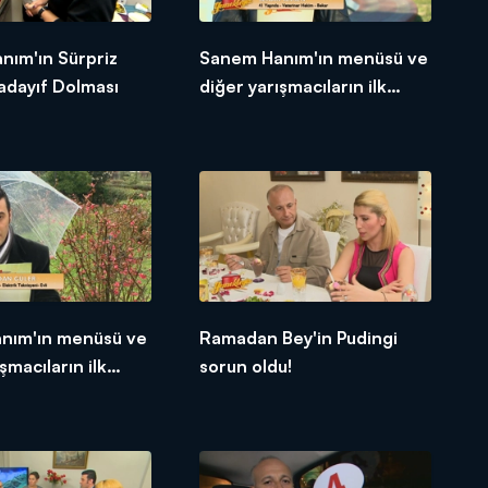
nım'ın Sürpriz
Sanem Hanım'ın menüsü ve
adayıf Dolması
diğer yarışmacıların ilk
tepkileri!
anım'ın menüsü ve
Ramadan Bey'in Pudingi
şmacıların ilk
sorun oldu!