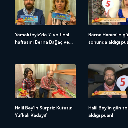
Yemekteyiz'de 7. ve final
Berna Hanım'ın g
haftasını Berna Bağaç ve
sonunda aldığı pu
Senan Ansen 1. bitirdiler!
Halil Bey'in Sürpriz Kutusu:
Halil Bey'in gün s
Yufkalı Kadayıf
aldığı puan!