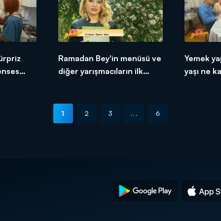
ürpriz
Ramadan Bey'in menüsü ve
Yemek ya
renses
diğer yarışmacıların ilk
yaşı ne k
tepkileri!
1
2
3
...
6