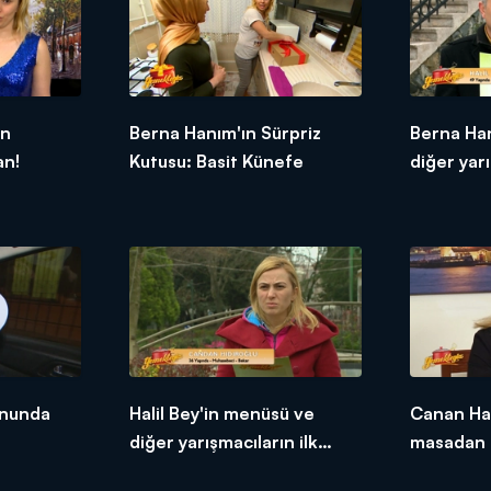
ün
Berna Hanım'ın Sürpriz
Berna Ha
an!
Kutusu: Basit Künefe
diğer yarı
tepkileri!
onunda
Halil Bey'in menüsü ve
Canan Ha
diğer yarışmacıların ilk
masadan 
tepkileri!
etti!