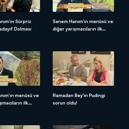
nım'ın Sürpriz
Sanem Hanım'ın menüsü ve
adayıf Dolması
diğer yarışmacıların ilk
tepkileri!
anım'ın menüsü ve
Ramadan Bey'in Pudingi
şmacıların ilk
sorun oldu!