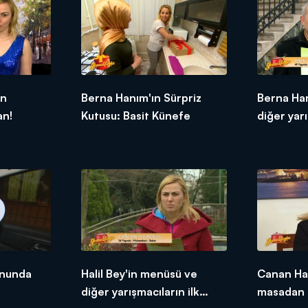
ün
Berna Hanım'ın Sürpriz
Berna Ha
an!
Kutusu: Basit Künefe
diğer yarı
tepkileri!
onunda
Halil Bey'in menüsü ve
Canan Ha
diğer yarışmacıların ilk
masadan 