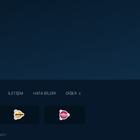
İLETİŞİM
HATA BİLDİR
DİĞER
dır.