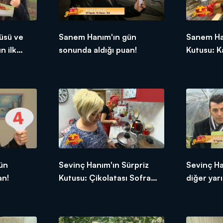
üsü ve
Sanem Hanım'ın gün
Sanem Ha
n ilk
sonunda aldığı puan!
Kutusu: K
ün
Sevinç Hanım'ın Sürpriz
Sevinç H
an!
Kutusu: Çikolatası Sofra
diğer yarı
Kremi
tepkileri!