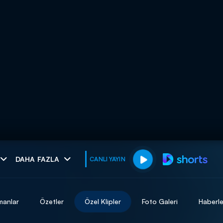
muhteşem ikili
DAHA FAZLA
CANLI YAYIN
I
manlar
Özetler
Özel Klipler
Foto Galeri
Haberle