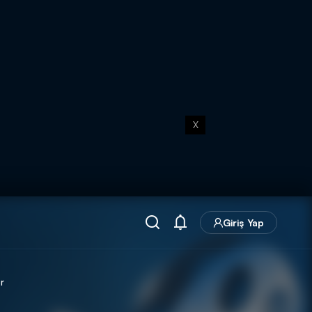
X
Giriş Yap
r