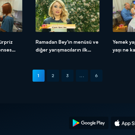
ürpriz
Ramadan Bey'in menüsü ve
Yemek ya
renses
diğer yarışmacıların ilk
yaşı ne k
tepkileri!
1
2
3
...
6