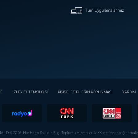
Tüm Uygulamalarımız
YE
İZLEYİCİ TEMSİLCİSİ
KİŞİSEL VERİLERİN KORUNMASI
YARDIM
AL D © 2026. Her Hakkı Saklıdır.
Bilgi Toplumu Hizmetleri MKK tarafından sağlanmakta