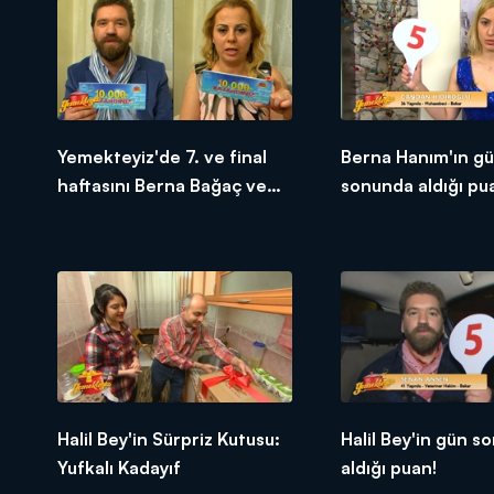
Yemekteyiz'de 7. ve final
Berna Hanım'ın g
haftasını Berna Bağaç ve
sonunda aldığı pu
Senan Ansen 1. bitirdiler!
Halil Bey'in Sürpriz Kutusu:
Halil Bey'in gün s
Yufkalı Kadayıf
aldığı puan!