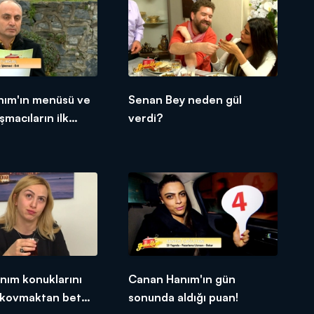
nım'ın menüsü ve
Senan Bey neden gül
şmacıların ilk
verdi?
nım konuklarını
Canan Hanım'ın gün
kovmaktan beter
sonunda aldığı puan!