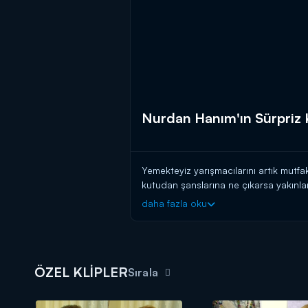
Nurdan Hanım'ın Sürpriz 
Yemekteyiz yarışmacılarını artık mutfakt
kutudan şanslarına ne çıkarsa yakınlar
"Çikolata Kaplı Muz" tatlısı vardı!
daha fazla oku
ÖZEL KLİPLER
Sırala