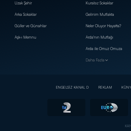
Uzak Şehir
Kuralsız Sokaklar
Arka Sokaklar
Gelinim Mutfakta
Güller ve Günahlar
Neler Oluyor Hayatta?
Aşk-ı Memnu
Arda'nın Mutfağı
Arda ile Omuz Omuza
Daha Fazla
ENGELSİZ KANAL D
REKLAM
KÜN
KAN