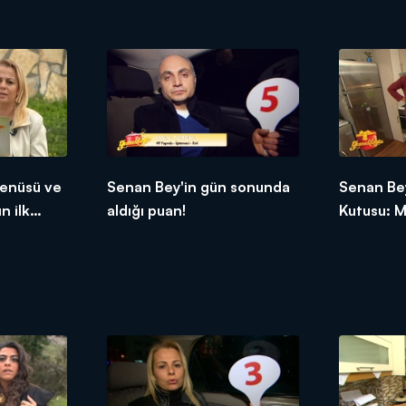
tepkileri!
etti!
enüsü ve
Senan Bey'in gün sonunda
Senan Bey
n ilk
aldığı puan!
Kutusu: M