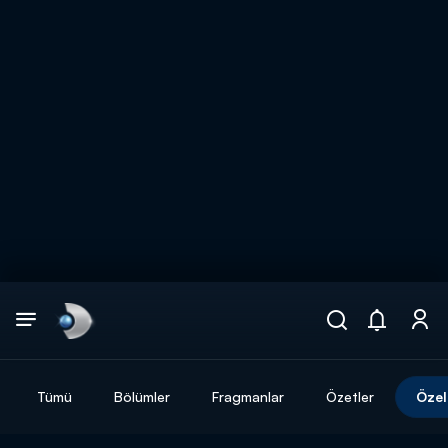
Arama
muhteşem ikili
ARAMA SONUÇLARI
Tümü
Bölümler
Fragmanlar
Özetler
Özel
DİĞER SONUÇLAR