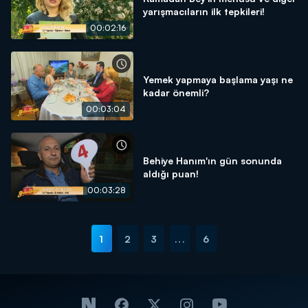
yarışmacıların ilk tepkileri!
00:02:16
Yemek yapmaya başlama yaşı ne
kadar önemli?
00:03:04
Behiye Hanım'ın gün sonunda
aldığı puan!
00:03:28
1
2
3
...
6