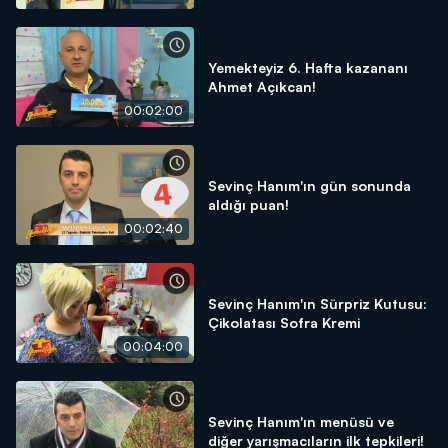
Yemekteyiz 6. Hafta kazananı
Ahmet Açıkcan!
00:02:00
Sevinç Hanım'ın gün sonunda
aldığı puan!
00:02:40
Sevinç Hanım'ın Sürpriz Kutusu:
Çikolatası Sofra Kremi
00:04:00
Sevinç Hanım'ın menüsü ve
diğer yarışmacıların ilk tepkileri!