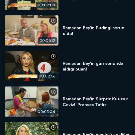
00:02:08
Ramadan Bey'in Pudingi sorun
oldu!
00:05:12
Ramadan Bey'in gün sonunda
aldığı puan!
00:02:56
Ramadan Bey'in Sürpriz Kutusu:
Cevizli Prenses Tatlısı
00:03:04
Ramadan Bey'in menüsü ve diğer