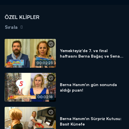
ÖZEL KLİPLER
Sırala
Yemekteyiz'de 7. ve final
haftasını Berna Bağaç ve Senan
Ansen 1. bitirdiler!
00:02:23
Berna Hanım'ın gün sonunda
aldığı puan!
00:02:18
Berna Hanım'ın Sürpriz Kutusu:
Basit Künefe