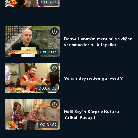
00:03:23
Berna Hanım'ın menüsü ve diğer
yarışmacıların ilk tepkileri!
00:02:07
Senan Bey neden gül verdi?
00:04:06
Halil Bey'in Sürpriz Kutusu:
Yufkalı Kadayıf
00:04:19