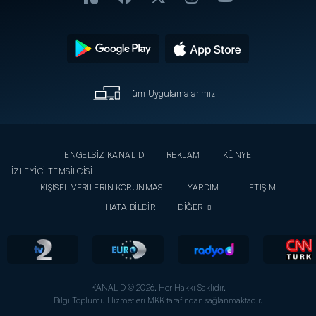
Tüm Uygulamalarımız
ENGELSİZ KANAL D
REKLAM
KÜNYE
İZLEYİCİ TEMSİLCİSİ
KİŞİSEL VERİLERİN KORUNMASI
YARDIM
İLETİŞİM
HATA BİLDİR
DİĞER
KANAL D © 2026. Her Hakkı Saklıdır.
Bilgi Toplumu Hizmetleri MKK tarafından sağlanmaktadır.