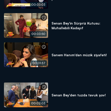
00:03:03
Senan Bey'in Sürpriz Kutusu:
Muhallebili Kadayıf
00:03:50
Sanem Hanım'dan müzik ziyafeti!
00:01:57
Senan Bey'den tuzda tavuk şov!
00:02:03