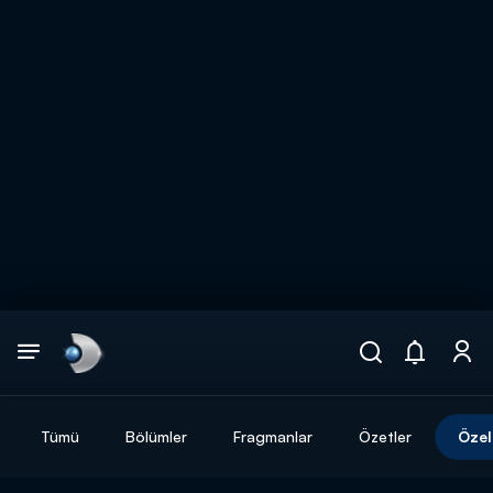
Arama
muhteşem ikili
ARAMA SONUÇLARI
Tümü
Bölümler
Fragmanlar
Özetler
Özel
DİĞER SONUÇLAR