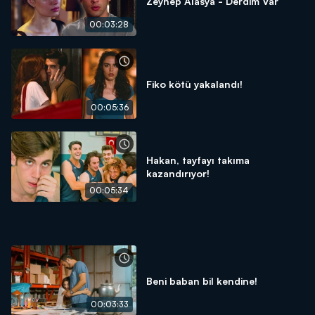
Zeynep Alasya - Derdim Var
00:03:28
Fiko kötü yakalandı!
00:05:36
Hakan, tayfayı takıma
kazandırıyor!
00:05:34
Beni baban bil kendine!
00:03:33