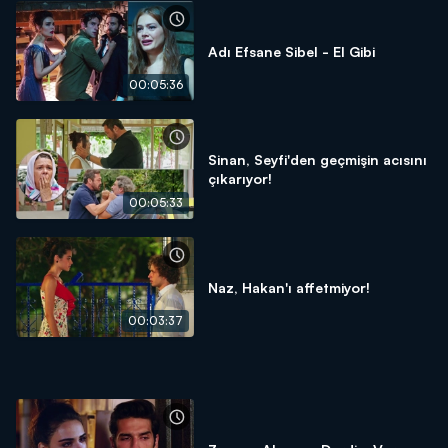
Adı Efsane Sibel - El Gibi
00:05:36
Sinan, Seyfi'den geçmişin acısını
çıkarıyor!
00:05:33
Naz, Hakan'ı affetmiyor!
00:03:37