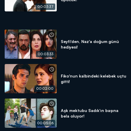
00:03:37
Seyfi'den, Naz'a doğum günü
hediyesi!
00:03:33
Fiko'nun kalbindeki kelebek uçtu
gitti!
00:02:00
Aşk mektubu Sadık'ın başına
bela oluyor!
00:05:06