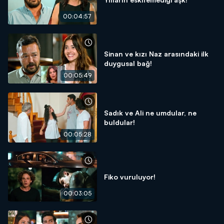
00:04:57
Sinan ve kızı Naz arasındaki ilk
duygusal bağ!
00:05:49
Sadık ve Ali ne umdular, ne
buldular!
00:05:28
Fiko vuruluyor!
00:03:05