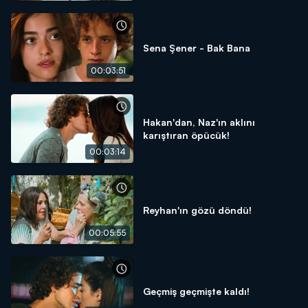
Sena Şener - Bak Bana
00:03:51
Hakan'dan, Naz'ın aklını
karıştıran öpücük!
00:03:14
Reyhan'ın gözü döndü!
00:05:55
Geçmiş geçmişte kaldı!