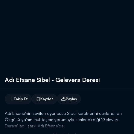
Adı Efsane Sibel - Gelevera Deresi
Takip Et
Kaydet
Paylaş
Adı Efsane'nin sevilen oyuncusu Sibel karakterini canlandıran
Özgü Kaya'nın muhteşem yorumuyla seslendirdiği "Gelevera
Deresi" adlı şarkı Adı Efsane'de.