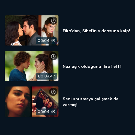
Fiko'dan, Sibel'in videosuna kalp!
00:04:49
Naz aşık olduğunu itiraf etti!
00:03:47
Seni unutmaya çalışmak da
varmış!
00:04:49