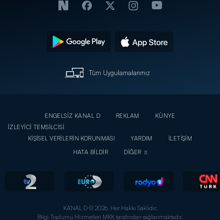
Tüm Uygulamalarımız
ENGELSİZ KANAL D
REKLAM
KÜNYE
İZLEYİCİ TEMSİLCİSİ
KİŞİSEL VERİLERİN KORUNMASI
YARDIM
İLETİŞİM
HATA BİLDİR
DİĞER
KANAL D © 2026. Her Hakkı Saklıdır.
Bilgi Toplumu Hizmetleri MKK tarafından sağlanmaktadır.