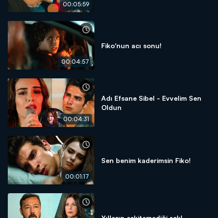
00:05:59
Fiko'nun acı sonu!
00:04:57
Adı Efsane Sibel - Evvelim Sen
Oldun
00:04:31
Sen benim kaderimsin Fiko!
00:01:17
Yılların eskitemediği aşk!