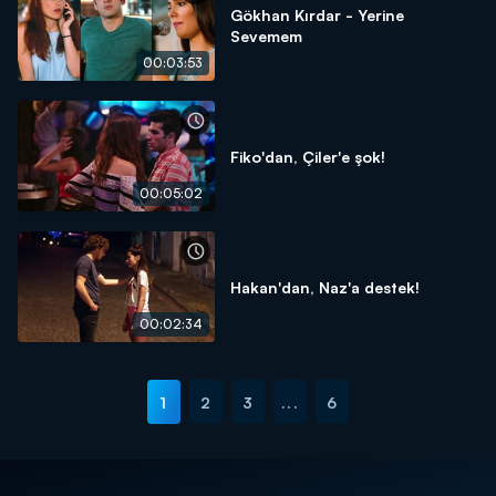
Gökhan Kırdar - Yerine
Sevemem
00:03:53
Fiko'dan, Çiler'e şok!
00:05:02
Hakan'dan, Naz'a destek!
00:02:34
1
2
3
...
6