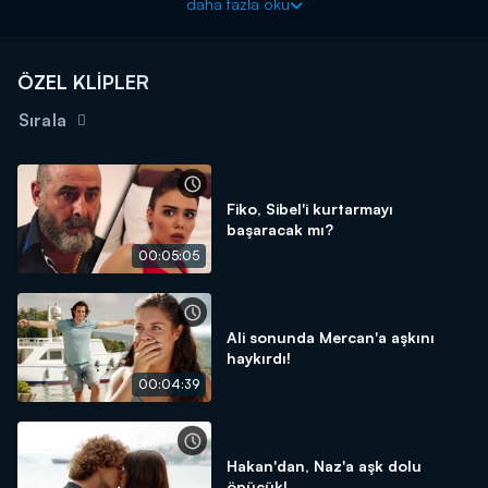
daha fazla oku
ÖZEL KLİPLER
Sırala
Fiko, Sibel'i kurtarmayı
başaracak mı?
00:05:05
Ali sonunda Mercan'a aşkını
haykırdı!
00:04:39
Hakan'dan, Naz'a aşk dolu
öpücük!