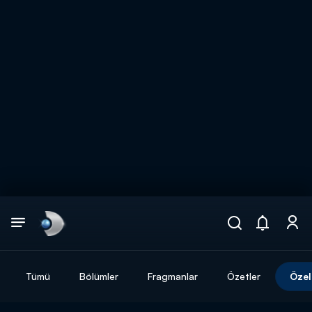
Arama
muhteşem ikili
ARAMA SONUÇLARI
Tümü
Bölümler
Fragmanlar
Özetler
Özel
DİĞER SONUÇLAR