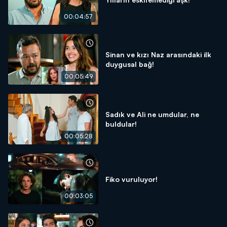
00:04:57
Sinan ve kızı Naz arasındaki ilk
duygusal bağ!
00:05:49
Sadık ve Ali ne umdular, ne
buldular!
00:05:28
Fiko vuruluyor!
00:03:05