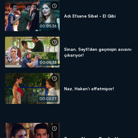
Adı Efsane Sibel - El Gibi
00:05:36
Sinan, Seyfi'den geçmişin acısını
çıkarıyor!
00:05:33
Naz, Hakan'ı affetmiyor!
00:03:37