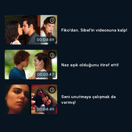
Fiko'dan, Sibel'in videosuna kalp!
00:04:49
Naz aşık olduğunu itiraf etti!
00:03:47
Seni unutmaya çalışmak da
varmış!
00:04:49