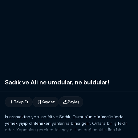
Sadık ve Ali ne umdular, ne buldular!
Takip Et
Kaydet
Paylaş
İş aramaktan yorulan Ali ve Sadık, Dursun'un dürümcüsünde
yemek yiyip dinlenirken yanlarına birisi gelir. Onlara bir iş teklif
eder. Yapmaları gereken tek şey el ilanı dağıtmaktır. İlan bir
masaj salonuna aittir. Bu salon, göründüğü gibi değildir. Fuhuş