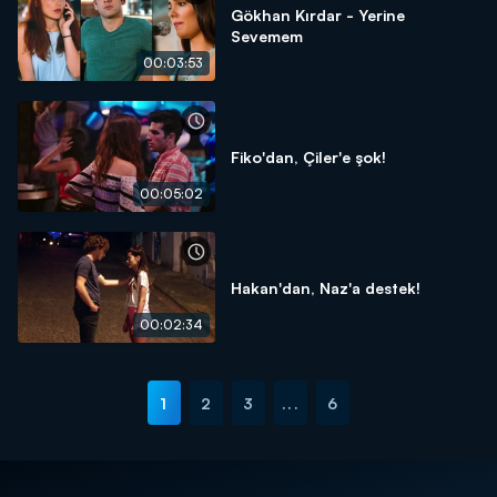
Gökhan Kırdar - Yerine
Sevemem
00:03:53
Fiko'dan, Çiler'e şok!
00:05:02
Hakan'dan, Naz'a destek!
00:02:34
1
2
3
...
6