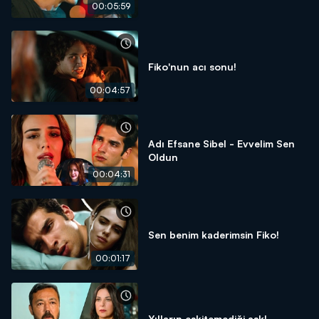
00:05:59
Fiko'nun acı sonu!
00:04:57
Adı Efsane Sibel - Evvelim Sen
Oldun
00:04:31
Sen benim kaderimsin Fiko!
00:01:17
Yılların eskitemediği aşk!