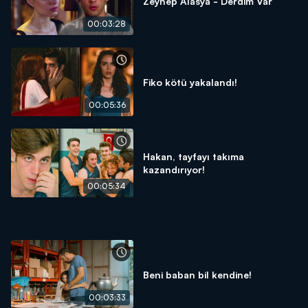
Zeynep Alasya - Derdim Var
00:03:28
Fiko kötü yakalandı!
00:05:36
Hakan, tayfayı takıma
kazandırıyor!
00:05:34
Beni baban bil kendine!
00:03:33