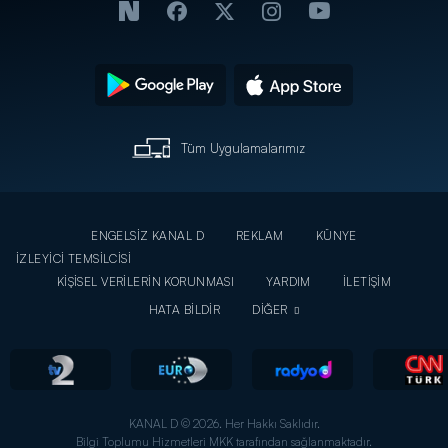
Tüm Uygulamalarımız
ENGELSİZ KANAL D
REKLAM
KÜNYE
İZLEYİCİ TEMSİLCİSİ
KİŞİSEL VERİLERİN KORUNMASI
YARDIM
İLETİŞİM
HATA BİLDİR
DİĞER
KANAL D © 2026. Her Hakkı Saklıdır.
Bilgi Toplumu Hizmetleri MKK tarafından sağlanmaktadır.