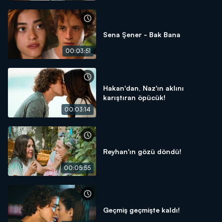
Sena Şener - Bak Bana
00:03:51
Hakan'dan, Naz'ın aklını
karıştıran öpücük!
00:03:14
Reyhan'ın gözü döndü!
00:05:55
Geçmiş geçmişte kaldı!