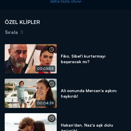
daha fazla oku
yapılan bir masaj salonudur. El ilanlarını bir çırpıda dağıtan Ali ve
Sadık'a patronları hediye olarak masaj ısmarlar. Masaj salonunda
onları masöz karşılar. Ali olayı çözdüğünde iş işten geçmiştir:
ÖZEL KLİPLER
Mekanı polisler basar. İki kafadarımız komik bir olayın içinde
karakolluk olurlar.
Sırala
Fiko, Sibel'i kurtarmayı
başaracak mı?
00:05:05
Ali sonunda Mercan'a aşkını
haykırdı!
00:04:39
Hakan'dan, Naz'a aşk dolu
öpücük!