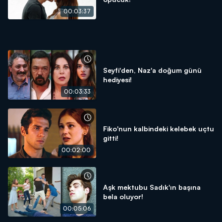
00:03:37
Seyfi'den, Naz'a doğum günü
hediyesi!
00:03:33
Fiko'nun kalbindeki kelebek uçtu
gitti!
00:02:00
Aşk mektubu Sadık'ın başına
bela oluyor!
00:05:06