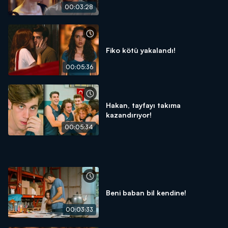
00:03:28
Fiko kötü yakalandı!
00:05:36
Hakan, tayfayı takıma
kazandırıyor!
00:05:34
Beni baban bil kendine!
00:03:33