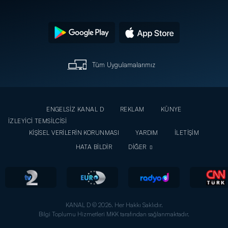
Tüm Uygulamalarımız
ENGELSİZ KANAL D
REKLAM
KÜNYE
İZLEYİCİ TEMSİLCİSİ
KİŞİSEL VERİLERİN KORUNMASI
YARDIM
İLETİŞİM
HATA BİLDİR
DİĞER
KANAL D © 2026. Her Hakkı Saklıdır.
Bilgi Toplumu Hizmetleri MKK tarafından sağlanmaktadır.