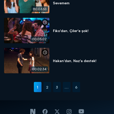
Sevemem
00:03:53
Fiko'dan, Çiler'e şok!
00:05:02
Hakan'dan, Naz'a destek!
00:02:34
1
2
3
...
6