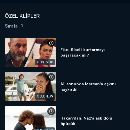
ÖZEL KLİPLER
Sırala
Fiko, Sibel'i kurtarmayı
başaracak mı?
00:05:05
Ali sonunda Mercan'a aşkını
haykırdı!
00:04:39
Hakan'dan, Naz'a aşk dolu
öpücük!