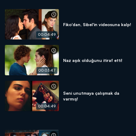
Fiko'dan, Sibel'in videosuna kalp!
00:04:49
Naz aşık olduğunu itiraf etti!
00:03:47
Seni unutmaya çalışmak da
varmış!
00:04:49