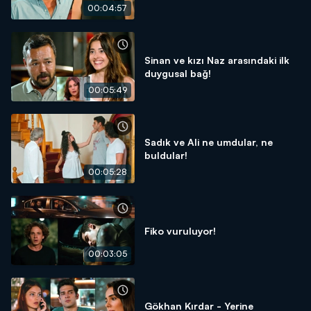
00:04:57
Sinan ve kızı Naz arasındaki ilk
duygusal bağ!
00:05:49
Sadık ve Ali ne umdular, ne
buldular!
00:05:28
Fiko vuruluyor!
00:03:05
Gökhan Kırdar - Yerine