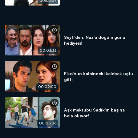
00:03:37
Seyfi'den, Naz'a doğum günü
hediyesi!
00:03:33
Fiko'nun kalbindeki kelebek uçtu
gitti!
00:02:00
Aşk mektubu Sadık'ın başına
bela oluyor!
00:05:06