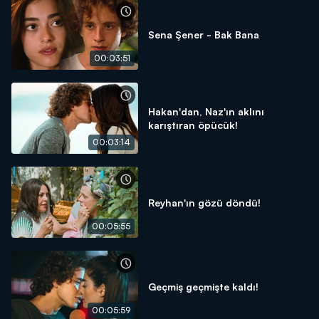
Sena Şener - Bak Bana
00:03:51
Hakan'dan, Naz'ın aklını
karıştıran öpücük!
00:03:14
Reyhan'ın gözü döndü!
00:05:55
Geçmiş geçmişte kaldı!
00:05:59