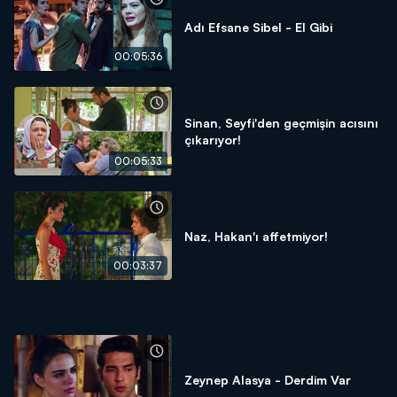
Adı Efsane Sibel - El Gibi
00:05:36
Sinan, Seyfi'den geçmişin acısını
çıkarıyor!
00:05:33
Naz, Hakan'ı affetmiyor!
00:03:37
Zeynep Alasya - Derdim Var