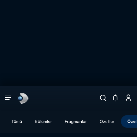
Arama
muhteşem ikili
ARAMA SONUÇLARI
Tümü
Bölümler
Fragmanlar
Özetler
Özel
DİĞER SONUÇLAR