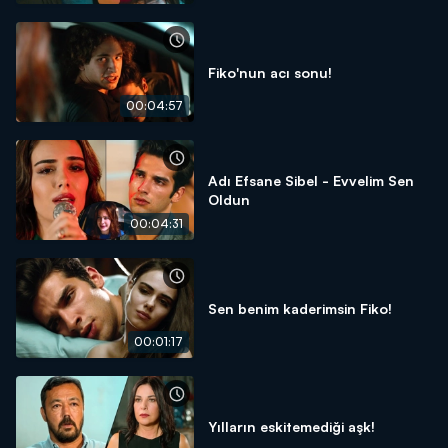
Fiko'nun acı sonu!
00:04:57
Adı Efsane Sibel - Evvelim Sen
Oldun
00:04:31
Sen benim kaderimsin Fiko!
00:01:17
Yılların eskitemediği aşk!