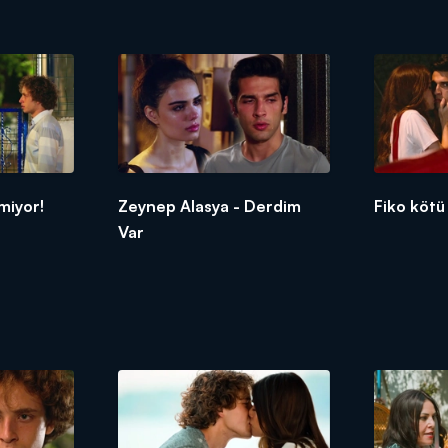
miyor!
Zeynep Alasya - Derdim
Fiko kötü
Var