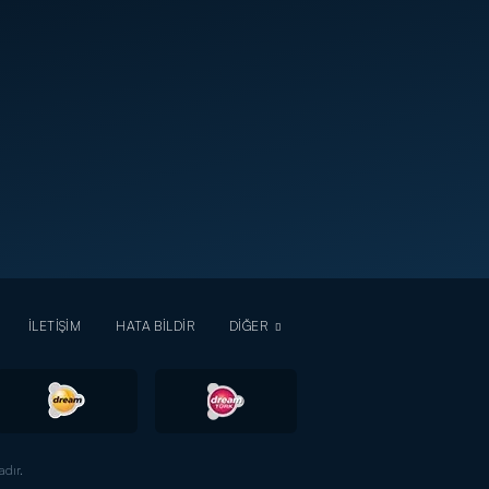
İLETİŞİM
HATA BİLDİR
DİĞER
dır.