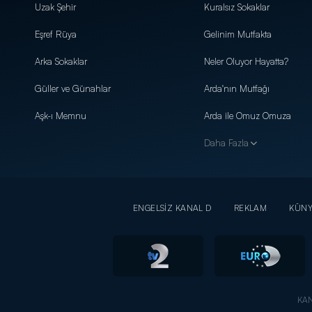
Uzak Şehir
Kuralsız Sokaklar
Eşref Rüya
Gelinim Mutfakta
Arka Sokaklar
Neler Oluyor Hayatta?
Güller ve Günahlar
Arda'nın Mutfağı
Aşk-ı Memnu
Arda ile Omuz Omuza
Daha Fazla
ENGELSİZ KANAL D
REKLAM
KÜN
KAN