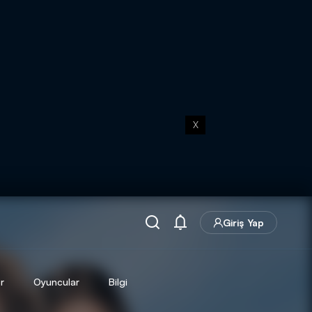
X
Giriş Yap
r
Oyuncular
Bilgi