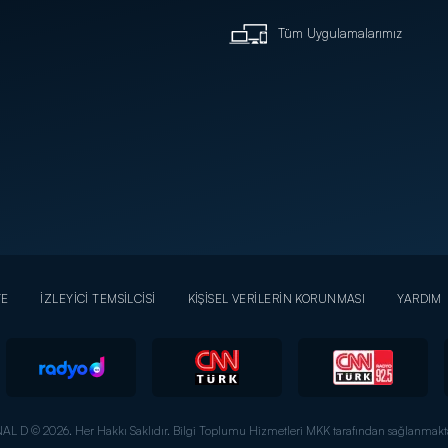
Tüm Uygulamalarımız
YE
İZLEYİCİ TEMSİLCİSİ
KİŞİSEL VERİLERİN KORUNMASI
YARDIM
AL D © 2026. Her Hakkı Saklıdır.
Bilgi Toplumu Hizmetleri MKK tarafından sağlanmakta