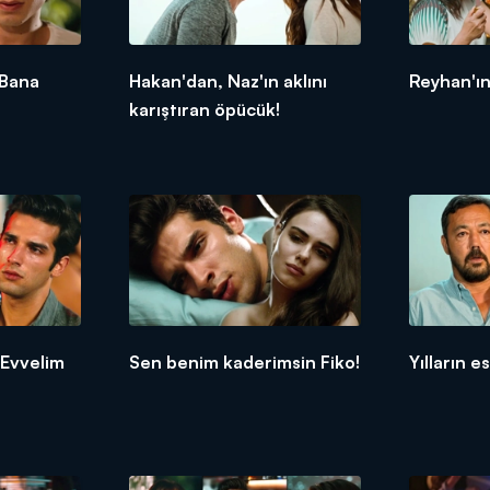
 Bana
Hakan'dan, Naz'ın aklını
Reyhan'ı
karıştıran öpücük!
 Evvelim
Sen benim kaderimsin Fiko!
Yılların e