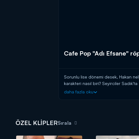
Cafe Pop "Adı Efsane" rö
Sorunlu lise dönemi desek, Hakan nel
karakteri nasıl biri? Seyirciler Sadık'
verdi!
daha fazla oku
ÖZEL KLİPLER
Sırala