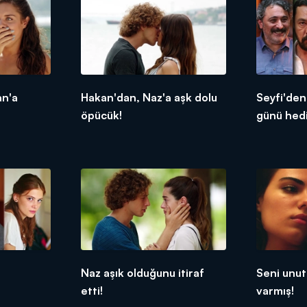
an'a
Hakan'dan, Naz'a aşk dolu
Seyfi'de
öpücük!
günü hedi
Naz aşık olduğunu itiraf
Seni unu
etti!
varmış!