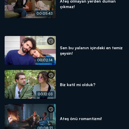
Ateş olmayan yerden duman
çıkmaz!
00:05:43
Sen bu yalanın içindeki en temiz
şeysin!
00:02:14
Biz katil mi olduk?
00:12:03
Ateş önü romantizmi!
00:08:21