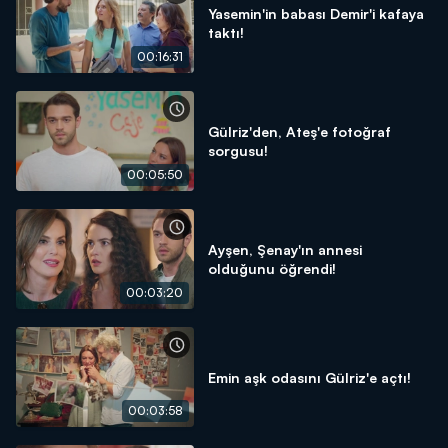
Yasemin'in babası Demir'i kafaya
taktı!
00:16:31
Gülriz'den, Ateş'e fotoğraf
sorgusu!
00:05:50
Ayşen, Şenay'ın annesi
olduğunu öğrendi!
00:03:20
Emin aşk odasını Gülriz'e açtı!
00:03:58