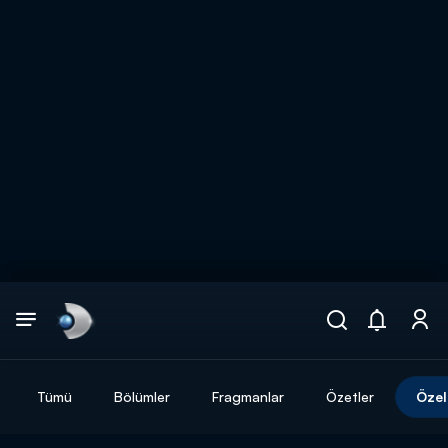
Arama
muhteşem ikili
ARAMA SONUÇLARI
Tümü
Bölümler
Fragmanlar
Özetler
Özel
DİĞER SONUÇLAR