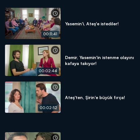
Yasemin'i, Ateş'e istediler!
00:11:41
Demir, Yasemin'in istenme olayını
kafaya takıyor!
00:02:44
Ateş'ten, Şirin'e büyük fırça!
00:02:52