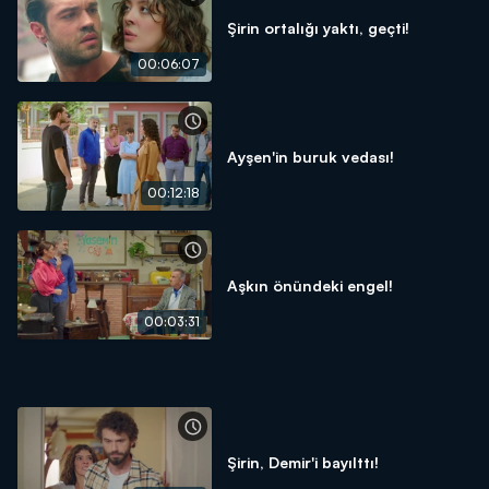
Şirin ortalığı yaktı, geçti!
00:06:07
Ayşen'in buruk vedası!
00:12:18
Aşkın önündeki engel!
00:03:31
Şirin, Demir'i bayılttı!