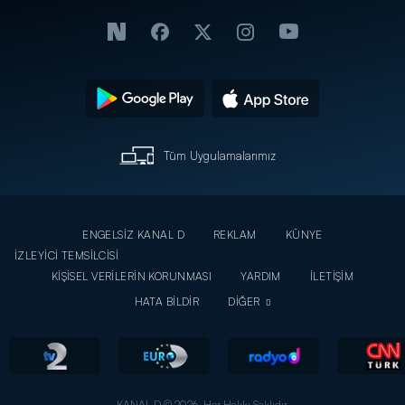
Tüm Uygulamalarımız
ENGELSİZ KANAL D
REKLAM
KÜNYE
İZLEYİCİ TEMSİLCİSİ
KİŞİSEL VERİLERİN KORUNMASI
YARDIM
İLETİŞİM
HATA BİLDİR
DİĞER
KANAL D © 2026. Her Hakkı Saklıdır.