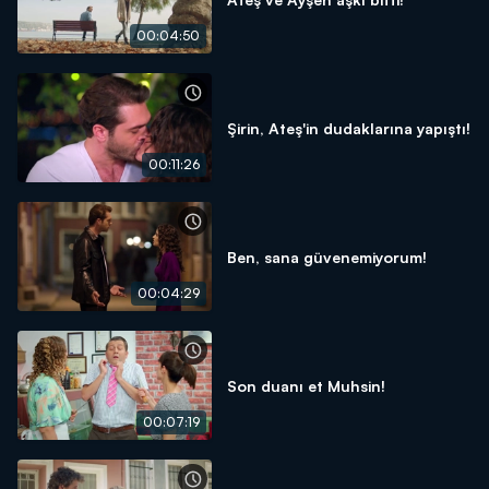
00:04:50
Şirin, Ateş'in dudaklarına yapıştı!
00:11:26
Ben, sana güvenemiyorum!
00:04:29
Son duanı et Muhsin!
00:07:19