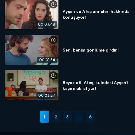
Ayşen ve Ateş anneleri hakkında
konuşuyor!
00:03:48
Sen, benim gönlüme girdin!
00:01:34
Beyaz atlı Ateş, kuledeki Ayşen'i
kaçırmak istiyor!
00:03:27
1
2
3
...
6