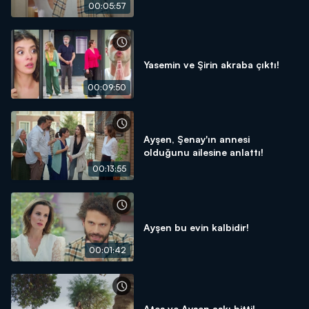
00:05:57
Yasemin ve Şirin akraba çıktı!
00:09:50
Ayşen, Şenay'ın annesi
olduğunu ailesine anlattı!
00:13:55
Ayşen bu evin kalbidir!
00:01:42
Ateş ve Ayşen aşkı bitti!