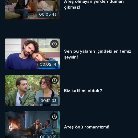
Ateş olmayan yerden duman
çıkmaz!
00:05:43
Sen bu yalanın içindeki en temiz
şeysin!
00:02:14
Biz katil mi olduk?
00:12:03
Ateş önü romantizmi!
00:08:21