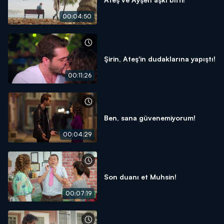
00:04:50
Şirin, Ateş'in dudaklarına yapıştı!
00:11:26
Ben, sana güvenemiyorum!
00:04:29
Son duanı et Muhsin!
00:07:19