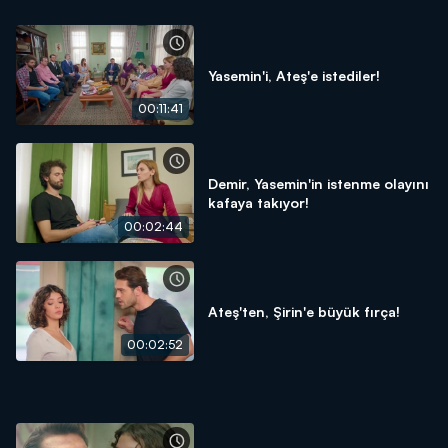
Yasemin'i, Ateş'e istediler!
00:11:41
Demir, Yasemin'in istenme olayını
kafaya takıyor!
00:02:44
Ateş'ten, Şirin'e büyük fırça!
00:02:52