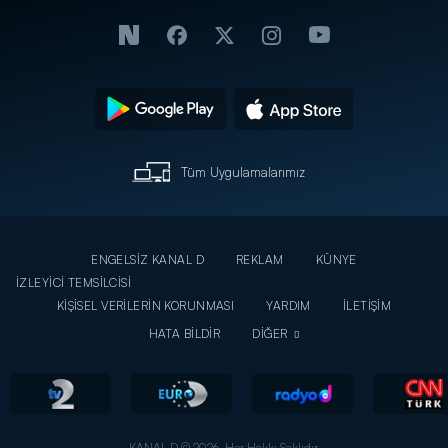
Tüm Uygulamalarımız
ENGELSİZ KANAL D
REKLAM
KÜNYE
İZLEYİCİ TEMSİLCİSİ
KİŞİSEL VERİLERİN KORUNMASI
YARDIM
İLETİŞİM
HATA BİLDİR
DİĞER
KANAL D © 2026. Her Hakkı Saklıdır.