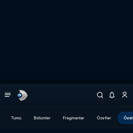
Arama
muhteşem ikili
ARAMA SONUÇLARI
Tümü
Bölümler
Fragmanlar
Özetler
Özel
DİĞER SONUÇLAR