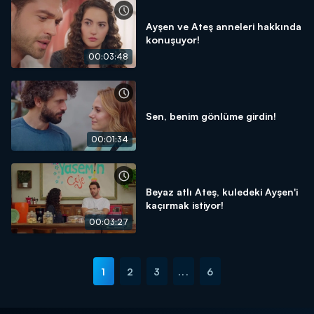
Ayşen ve Ateş anneleri hakkında
konuşuyor!
00:03:48
Sen, benim gönlüme girdin!
00:01:34
Beyaz atlı Ateş, kuledeki Ayşen'i
kaçırmak istiyor!
00:03:27
1
2
3
...
6