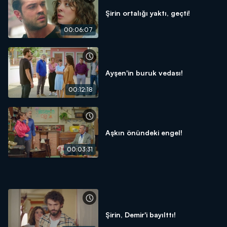
Şirin ortalığı yaktı, geçti!
00:06:07
Ayşen'in buruk vedası!
00:12:18
Aşkın önündeki engel!
00:03:31
Şirin, Demir'i bayılttı!