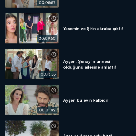
00:05:57
Yasemin ve Şirin akraba çıktı!
00:09:50
Ayşen, Şenay'ın annesi
olduğunu ailesine anlattı!
00:13:55
Ayşen bu evin kalbidir!
00:01:42
Ateş ve Ayşen aşkı bitti!