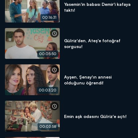
Yasemin'in babası Demir'i kafaya
taktı!
00:16:31
Gülriz'den, Ateş'e fotoğraf
sorgusu!
00:05:50
Ayşen, Şenay'ın annesi
olduğunu öğrendi!
00:03:20
Emin aşk odasını Gülriz'e açtı!
00:03:58