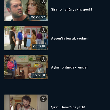
Şirin ortalığı yaktı, geçti!
00:06:07
Ayşen'in buruk vedası!
00:12:18
Aşkın önündeki engel!
00:03:31
Şirin, Demir'i bayılttı!