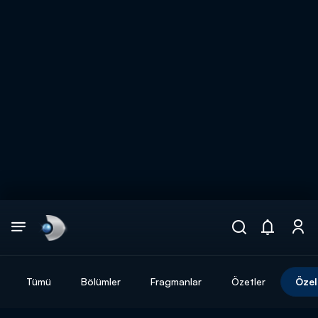
Arama
muhteşem ikili
ARAMA SONUÇLARI
Tümü
Bölümler
Fragmanlar
Özetler
Özel
DİĞER SONUÇLAR