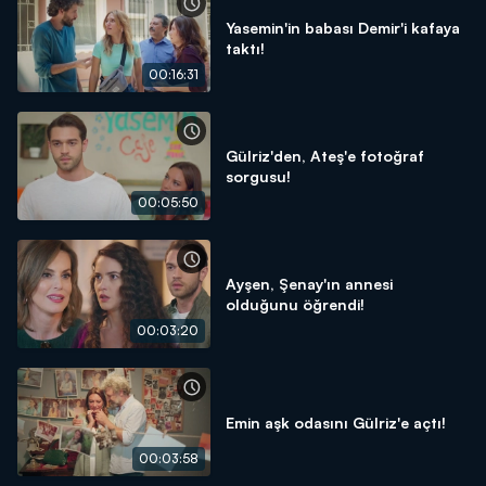
Yasemin'in babası Demir'i kafaya
taktı!
00:16:31
Gülriz'den, Ateş'e fotoğraf
sorgusu!
00:05:50
Ayşen, Şenay'ın annesi
olduğunu öğrendi!
00:03:20
Emin aşk odasını Gülriz'e açtı!
00:03:58