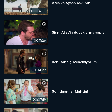
Ateş ve Ayşen aşkı bitti!
00:04:50
Şirin, Ateş'in dudaklarına yapıştı!
00:11:26
Ben, sana güvenemiyorum!
00:04:29
Son duanı et Muhsin!
00:07:19