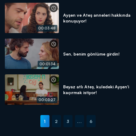
Ayşen ve Ateş anneleri hakkında
konuşuyor!
00:03:48
Sen, benim gönlüme girdin!
00:01:34
Beyaz atlı Ateş, kuledeki Ayşen'i
kaçırmak istiyor!
00:03:27
1
2
3
...
6