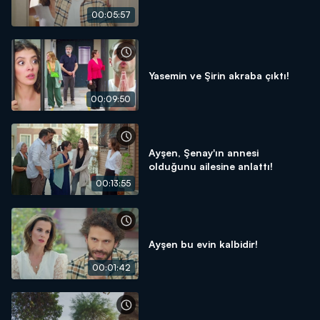
00:05:57
Yasemin ve Şirin akraba çıktı!
00:09:50
Ayşen, Şenay'ın annesi
olduğunu ailesine anlattı!
00:13:55
Ayşen bu evin kalbidir!
00:01:42