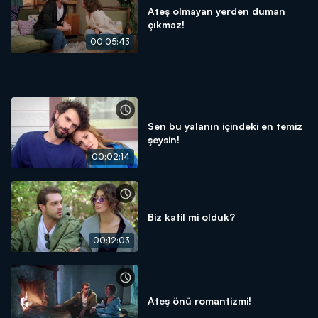
Ateş olmayan yerden duman
çıkmaz!
00:05:43
Sen bu yalanın içindeki en temiz
şeysin!
00:02:14
Biz katil mi olduk?
00:12:03
Ateş önü romantizmi!