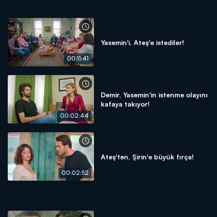
Yasemin'i, Ateş'e istediler!
00:11:41
Demir, Yasemin'in istenme olayını
kafaya takıyor!
00:02:44
Ateş'ten, Şirin'e büyük fırça!
00:02:52